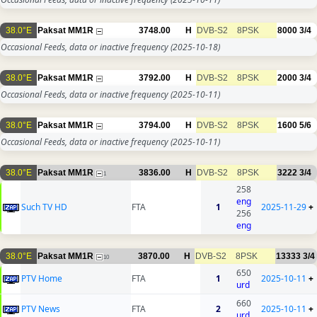
38.0°E
Paksat MM1R
3748.00
H
DVB-S2
8PSK
8000
3/4
Occasional Feeds, data or inactive frequency
(2025-10-18)
38.0°E
Paksat MM1R
3792.00
H
DVB-S2
8PSK
2000
3/4
Occasional Feeds, data or inactive frequency
(2025-10-11)
38.0°E
Paksat MM1R
3794.00
H
DVB-S2
8PSK
1600
5/6
Occasional Feeds, data or inactive frequency
(2025-10-11)
38.0°E
Paksat MM1R
3836.00
H
DVB-S2
8PSK
3222
3/4
1
258
eng
Such TV HD
FTA
1
2025-11-29
+
256
eng
38.0°E
Paksat MM1R
3870.00
H
DVB-S2
8PSK
13333
3/4
10
650
PTV Home
FTA
1
2025-10-11
+
urd
660
PTV News
FTA
2
2025-10-11
+
urd