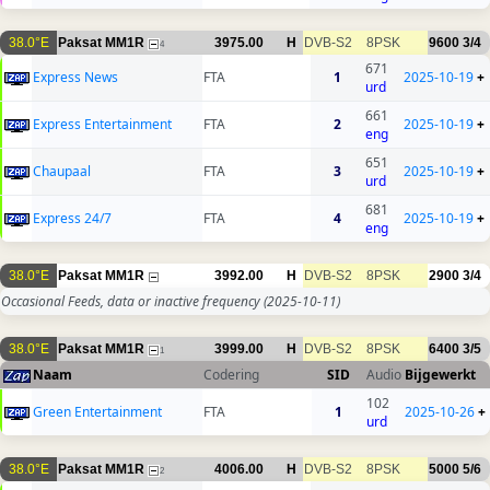
38.0°E
Paksat MM1R
3975.00
H
DVB-S2
8PSK
9600
3/4
4
671
Express News
FTA
1
2025-10-19
+
urd
661
Express Entertainment
FTA
2
2025-10-19
+
eng
651
Chaupaal
FTA
3
2025-10-19
+
urd
681
Express 24/7
FTA
4
2025-10-19
+
eng
38.0°E
Paksat MM1R
3992.00
H
DVB-S2
8PSK
2900
3/4
Occasional Feeds, data or inactive frequency
(2025-10-11)
38.0°E
Paksat MM1R
3999.00
H
DVB-S2
8PSK
6400
3/5
1
Naam
Codering
SID
Audio
Bijgewerkt
102
Green Entertainment
FTA
1
2025-10-26
+
urd
38.0°E
Paksat MM1R
4006.00
H
DVB-S2
8PSK
5000
5/6
2