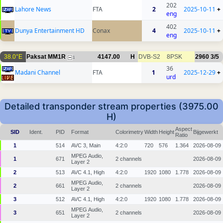
202
Lahore News
FTA
2
2025-10-11
+
eng
402
Dunya Entertainment HD
Conax
4
2025-10-11
+
eng
38.0°E
Paksat MM1R
4147.00
H
DVB-S2
8PSK
2960
3/5
1
36
Madani Channel
FTA
1
2025-12-29
+
urd
Detailed transponder stream properties (3975.00
H)
Aspect
SID
Ident.
PID
Format
Colorimetry
Width
Height
Bijgewerkt
Ratio
1
514
AVC 3, Main
4:2:0
720
576
1.364
2026-08-09
MPEG Audio,
1
671
2 channels
2026-08-09
Layer 2
2
513
AVC 4.1, High
4:2:0
1920
1080
1.778
2026-08-09
MPEG Audio,
2
661
2 channels
2026-08-09
Layer 2
3
512
AVC 4.1, High
4:2:0
1920
1080
1.778
2026-08-09
MPEG Audio,
3
651
2 channels
2026-08-09
Layer 2