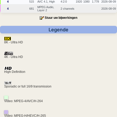
4
515
AVC 4.1, High
4:2:0
1920
1080
1.778
2026-08-09
MPEG Audio,
4
681
2 channels
2026-08-09
Layer 2
Stuur uw bijwerkingen
Legende
8K - Ultra HD
4K - Ultra HD
High Definition
Sporadic or full 16/9 transmission
Video: MPEG-4/AVC/H-264
Video: MPEG-H/HEVC/H-265