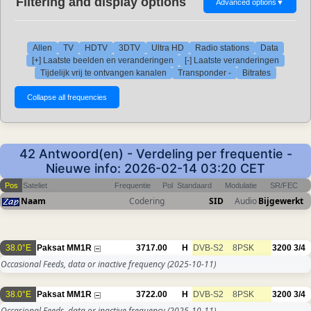
Filtering and display options
Advanced options
▼
Allen
TV
HDTV
3DTV
Ultra HD
Radio stations
Data
[+] Laatste beelden en veranderingen
[-] Laatste veranderingen
Tijdelijk vrij te ontvangen kanalen
Transponder -
Bitrates
42 Antwoord(en) - Verdeling per frequentie -
Nieuwe info: 2026-02-14 03:20 CET
Pos
Sateliet
Frequentie
Pol
Standaard
Modulatie
SR/FEC
Naam
Codering
SID
Audio
Bijgewerkt
38.0°E
Paksat MM1R
3717.00
H
DVB-S2
8PSK
3200
3/4
Occasional Feeds, data or inactive frequency
(2025-10-11)
38.0°E
Paksat MM1R
3722.00
H
DVB-S2
8PSK
3200
3/4
Occasional Feeds, data or inactive frequency
(2025-10-11)