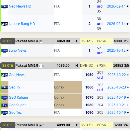
34
Neo News HD
FTA
1
urd
2026-02-14
+
35
38
Lahore Rang HD
FTA
2
urd
2026-02-14
+
39
38.0°E
Paksat MM1R
4069.00
H
DVB-S2
8PSK
4000
3/5
1
52
Suno News
FTA
1
2025-10-12
+
urd
38.0°E
Paksat MM1R
4086.00
H
DVB-S2
8PSK
16852
3/5
5
201
Geo News
FTA
1050
2025-10-22
+
urd
202
Geo TV
Conax
1060
2025-10-23
+
urd
GEO Kahani
Conax
1070
203
2025-10-19
+
Geo Super
Conax
1080
204
2025-10-21
+
Geo Tez
FTA
1090
205
2025-10-19
+
38.0°E
Paksat MM1R
4099.00
H
DVB-S2
8PSK
3200
3/4
7