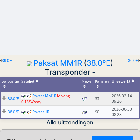
39.0E
Paksat MM1R
(
38.0°E
)
36.0E
Transponder -
Satpositie
Sateliet
News
Kanalen
Bijgewerkt
Paksat MM1R
Moving
2026-02-14
38.0°E
35
09:26
0.18°W/day
2026-06-30
38.0°E
Paksat 1R
90
08:28
Alle uitzendingen