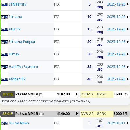
203
LTN Family
FTA
5
2025-12-28
+
eng
208
Filmazia
FTA
10
2025-12-28
+
urd
213
Aruj TV
FTA
15
2025-12-28
+
eng
218
Filmazia Punjabi
FTA
20
2025-12-28
+
urd
228
Filmax
FTA
30
2025-12-28
+
eng
233
Hadi TV (Pakistan)
FTA
35
2025-12-28
+
urd
238
Afghan TV
FTA
40
2025-12-28
+
aac
38.0°E
Paksat MM1R
4102.00
H
DVB-S2
8PSK
1600
3/5
Occasional Feeds, data or inactive frequency
(2025-10-11)
38.0°E
Paksat MM1R
4140.00
H
DVB-S2
8PSK
8000
3/5
3
102
Dunya News
FTA
1
2025-10-11
+
urd