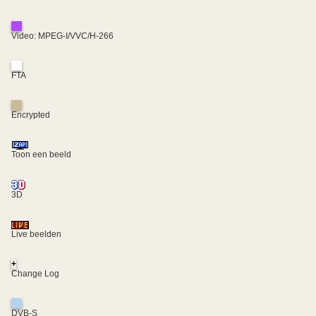
Video: MPEG-I/VVC/H-266
FTA
Encrypted
Toon een beeld
3D
Live beelden
+
Change Log
DVB-S