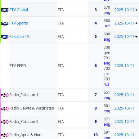
670
PTV Global
FTA
3
2025-10-11
+
eng
680
PTV Sports
FTA
4
2025-10-11
+
urd
690
Pakistan TV
FTA
5
2025-10-11
+
eng
700
gen
701
eng
PTV-FEED
FTA
6
2025-10-11
702
chi
703
rus
651
Radio_Pakistan-1
FTA
7
2025-10-11
eng
661
Radio_Sawat & Waziristan
FTA
8
2025-10-11
eng
671
Radio_Pakistan-2
FTA
9
2025-10-11
eng
691
Radio_Apna & Nori
FTA
10
2025-10-11
eng