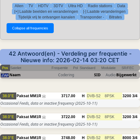
Allen
TV
HDTV
3DTV
Ultra HD
Radio stations
Data
[+] Laatste beelden en veranderingen
[-] Laatste veranderingen
Tijdelijk vrij te ontvangen kanalen
Transponder -
Bitrates
42 Antwoord(en) - Verdeling per frequentie -
Nieuwe info: 2026-02-14 03:20 CET
Pos
Sateliet
Frequentie
Pol
Standaard
Modulatie
SR/FEC
Naam
Codering
SID
Audio
Bijgewerkt
38.0°E
Paksat MM1R
3717.00
H
DVB-S2
8PSK
3200
3/4
Occasional Feeds, data or inactive frequency
(2025-10-11)
38.0°E
Paksat MM1R
3722.00
H
DVB-S2
8PSK
3200
3/4
Occasional Feeds, data or inactive frequency
(2025-10-11)
38.0°E
Paksat MM1R
3748.00
H
DVB-S2
8PSK
8000
3/4