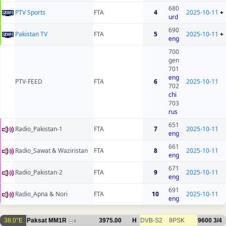
680
PTV Sports
FTA
4
2025-10-11
+
urd
690
Pakistan TV
FTA
5
2025-10-11
+
eng
700
gen
701
eng
PTV-FEED
FTA
6
2025-10-11
702
chi
703
rus
651
Radio_Pakistan-1
FTA
7
2025-10-11
eng
661
Radio_Sawat & Waziristan
FTA
8
2025-10-11
eng
671
Radio_Pakistan-2
FTA
9
2025-10-11
eng
691
Radio_Apna & Nori
FTA
10
2025-10-11
eng
38.0°E
Paksat MM1R
3975.00
H
DVB-S2
8PSK
9600
3/4
4