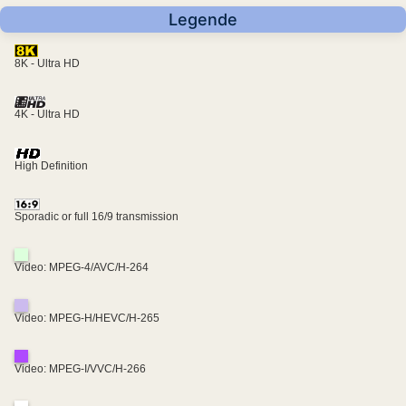
Legende
8K - Ultra HD
4K - Ultra HD
High Definition
Sporadic or full 16/9 transmission
Video: MPEG-4/AVC/H-264
Video: MPEG-H/HEVC/H-265
Video: MPEG-I/VVC/H-266