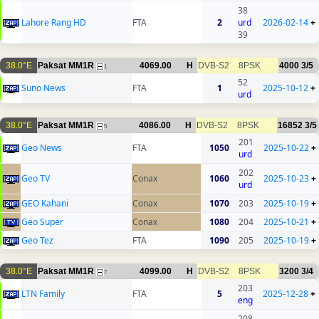
38
Lahore Rang HD
FTA
2
urd
2026-02-14
+
39
38.0°E
Paksat MM1R
4069.00
H
DVB-S2
8PSK
4000
3/5
1
52
Suno News
FTA
1
2025-10-12
+
urd
38.0°E
Paksat MM1R
4086.00
H
DVB-S2
8PSK
16852
3/5
5
201
Geo News
FTA
1050
2025-10-22
+
urd
202
Geo TV
Conax
1060
2025-10-23
+
urd
GEO Kahani
Conax
1070
203
2025-10-19
+
Geo Super
Conax
1080
204
2025-10-21
+
Geo Tez
FTA
1090
205
2025-10-19
+
38.0°E
Paksat MM1R
4099.00
H
DVB-S2
8PSK
3200
3/4
7
203
LTN Family
FTA
5
2025-12-28
+
eng
208