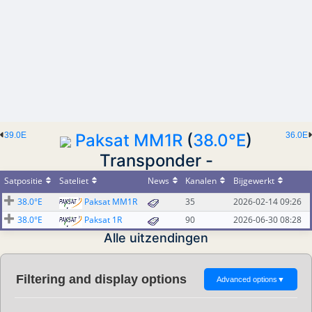
39.0E
Paksat MM1R
(
38.0°E
)
36.0E
Transponder -
Satpositie
Sateliet
News
Kanalen
Bijgewerkt
38.0°E
Paksat MM1R
35
2026-02-14 09:26
38.0°E
Paksat 1R
90
2026-06-30 08:28
Alle uitzendingen
Filtering and display options
Advanced options
▼