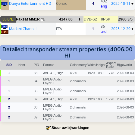
402
Dunya Entertainment HD
Conax
4
2025-10-11
+
eng
38.0°E
Paksat MM1R
4147.00
H
DVB-S2
8PSK
2960
3/5
1
36
Madani Channel
FTA
1
2025-12-29
+
urd
Detailed transponder stream properties (4006.00
H)
Aspect
SID
Ident.
PID
Format
Colorimetry
Width
Height
Bijgewerkt
Ratio
1
33
AVC 4.1, High
4:2:0
1920
1080
1.778
2026-08-03
MPEG Audio,
1
34
2 channels
2026-08-03
Layer 2
MPEG Audio,
1
35
2 channels
2026-08-03
Layer 2
2
37
AVC 4.1, High
4:2:0
1920
1080
1.778
2026-08-03
MPEG Audio,
2
38
2 channels
2026-08-03
Layer 2
MPEG Audio,
2
39
2 channels
2026-08-03
Layer 2
Stuur uw bijwerkingen