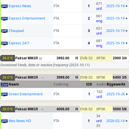
671
Express News
FTA
1
2025-10-19
+
urd
661
Express Entertainment
FTA
2
2025-10-19
+
eng
651
Chaupaal
FTA
3
2025-10-19
+
urd
681
Express 24/7
FTA
4
2025-10-19
+
eng
38.0°E
Paksat MM1R
3992.00
H
DVB-S2
8PSK
2900
3/4
Occasional Feeds, data or inactive frequency
(2025-10-11)
38.0°E
Paksat MM1R
3999.00
H
DVB-S2
8PSK
6400
3/5
1
Naam
Codering
SID
Audio
Bijgewerkt
102
Green Entertainment
FTA
1
2025-10-26
+
urd
38.0°E
Paksat MM1R
4006.00
H
DVB-S2
8PSK
5000
5/6
2
34
Neo News HD
FTA
1
urd
2026-02-14
+
35