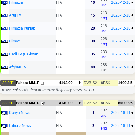
Filmazia
FTA
10
2025-12-28
+
urd
213
Aruj TV
FTA
15
2025-12-28
+
eng
218
Filmazia Punjabi
FTA
20
2025-12-28
+
urd
228
Filmax
FTA
30
2025-12-28
+
eng
233
Hadi TV (Pakistan)
FTA
35
2025-12-28
+
urd
238
Afghan TV
FTA
40
2025-12-28
+
aac
38.0°E
Paksat MM1R
4102.00
H
DVB-S2
8PSK
1600
3/5
Occasional Feeds, data or inactive frequency
(2025-10-11)
38.0°E
Paksat MM1R
4140.00
H
DVB-S2
8PSK
8000
3/5
3
102
Dunya News
FTA
1
2025-10-11
+
urd
202
Lahore News
FTA
2
2025-10-11
+
eng