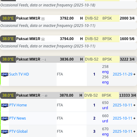
Occasional Feeds, data or inactive frequency
(2025-10-18)
38.0°E
Paksat MM1R
3792.00
H
DVB-S2
8PSK
2000
3/4
Occasional Feeds, data or inactive frequency
(2025-10-11)
38.0°E
Paksat MM1R
3794.00
H
DVB-S2
8PSK
1600
5/6
Occasional Feeds, data or inactive frequency
(2025-10-11)
38.0°E
Paksat MM1R
3836.00
H
DVB-S2
8PSK
3222
3/4
1
258
eng
Such TV HD
FTA
1
2025-11-29
+
256
eng
38.0°E
Paksat MM1R
3870.00
H
DVB-S2
8PSK
13333
3/4
10
650
PTV Home
FTA
1
2025-10-11
+
urd
660
PTV News
FTA
2
2025-10-11
+
urd
670
PTV Global
FTA
3
2025-10-11
+
eng