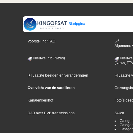
Startpgina
Voorstelling/ FAQ
Algemene 
Nieuwe info (News)
Nieuwe 
(News, FTA
[+] Laatste beelden en veranderingen
[-] Laatste
Overzicht van de satellieten
Ontvangstr
Kanalenkerkhof
Foto´s gez
DAB over DVB transmissions
Dutch
Categor
Categor
Categor