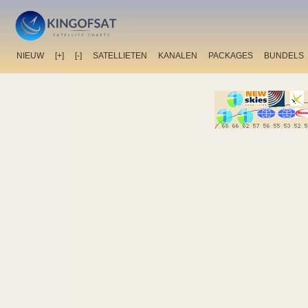
NIEUW
[+]
[-]
SATELLIETEN
KANALEN
PACKAGES
BUNDELS