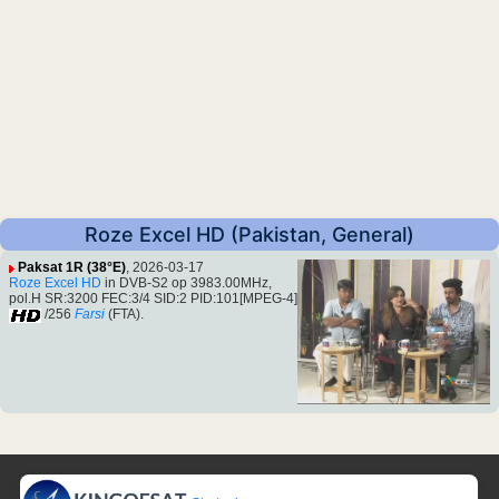
Roze Excel HD (Pakistan, General)
Paksat 1R (38°E)
, 2026-03-17
Roze Excel HD
in DVB-S2 op 3983.00MHz,
pol.H SR:3200 FEC:3/4 SID:2 PID:101[MPEG-4]
/256
Farsi
(FTA).