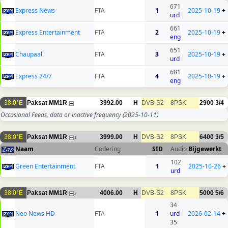
671
Express News
FTA
1
2025-10-19
+
urd
661
Express Entertainment
FTA
2
2025-10-19
+
eng
651
Chaupaal
FTA
3
2025-10-19
+
urd
681
Express 24/7
FTA
4
2025-10-19
+
eng
38.0°E
Paksat MM1R
3992.00
H
DVB-S2
8PSK
2900
3/4
Occasional Feeds, data or inactive frequency
(2025-10-11)
38.0°E
Paksat MM1R
3999.00
H
DVB-S2
8PSK
6400
3/5
1
Naam
Codering
SID
Audio
Bijgewerkt
102
Green Entertainment
FTA
1
2025-10-26
+
urd
38.0°E
Paksat MM1R
4006.00
H
DVB-S2
8PSK
5000
5/6
2
34
Neo News HD
FTA
1
urd
2026-02-14
+
35