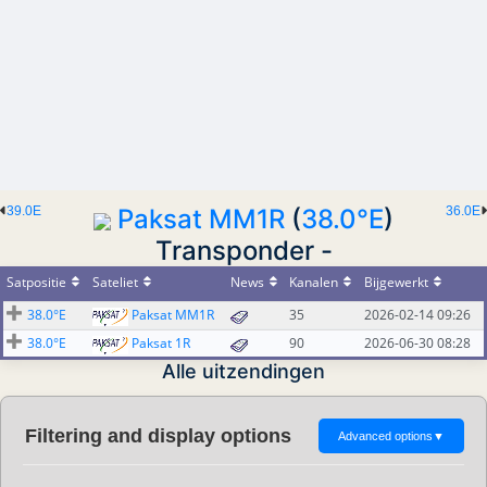
39.0E
Paksat MM1R
(
38.0°E
)
36.0E
Transponder -
Satpositie
Sateliet
News
Kanalen
Bijgewerkt
38.0°E
Paksat MM1R
35
2026-02-14 09:26
38.0°E
Paksat 1R
90
2026-06-30 08:28
Alle uitzendingen
Filtering and display options
Advanced options
▼