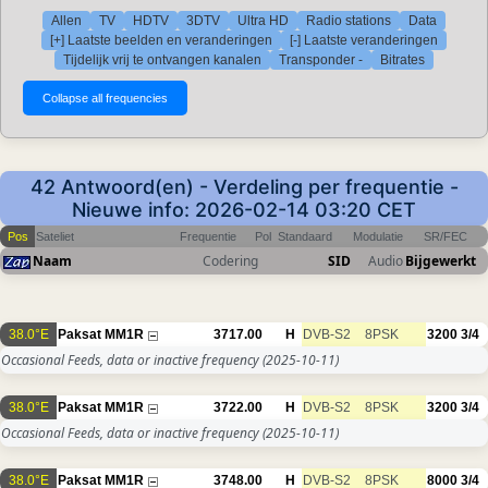
Allen
TV
HDTV
3DTV
Ultra HD
Radio stations
Data
[+] Laatste beelden en veranderingen
[-] Laatste veranderingen
Tijdelijk vrij te ontvangen kanalen
Transponder -
Bitrates
42 Antwoord(en) - Verdeling per frequentie -
Nieuwe info: 2026-02-14 03:20 CET
Pos
Sateliet
Frequentie
Pol
Standaard
Modulatie
SR/FEC
Naam
Codering
SID
Audio
Bijgewerkt
38.0°E
Paksat MM1R
3717.00
H
DVB-S2
8PSK
3200
3/4
Occasional Feeds, data or inactive frequency
(2025-10-11)
38.0°E
Paksat MM1R
3722.00
H
DVB-S2
8PSK
3200
3/4
Occasional Feeds, data or inactive frequency
(2025-10-11)
38.0°E
Paksat MM1R
3748.00
H
DVB-S2
8PSK
8000
3/4