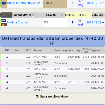
402
Dunya Entertainment HD
Conax
4
2025-10-11
+
eng
38.0°E
Paksat MM1R
4147.00
H
DVB-S2
8PSK
2960
3/5
1
36
Madani Channel
FTA
1
2025-12-29
+
urd
Detailed transponder stream properties (4140.00
H)
Aspect
SID
Ident.
PID
Format
Colorimetry
Width
Height
Bijgewerkt
Ratio
1
101
AVC 4, Main
4:2:0
1920
1080
1.778
2026-08-06
MPEG Audio,
1
102
2 channels
2026-08-06
Layer 2
2
201
AVC 4, Main
4:2:0
1920
1080
1.778
2026-08-06
MPEG Audio,
2
202
2 channels
2026-08-06
Layer 2
4
401
AVC 3, Main
4:2:0
720
576
1.818
2026-08-06
MPEG Audio,
4
402
2 channels
2026-08-06
Layer 2
Stuur uw bijwerkingen