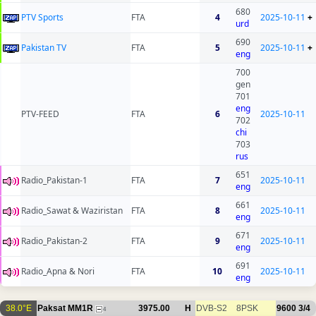
680
PTV Sports
FTA
4
2025-10-11
+
urd
690
Pakistan TV
FTA
5
2025-10-11
+
eng
700
gen
701
eng
PTV-FEED
FTA
6
2025-10-11
702
chi
703
rus
651
Radio_Pakistan-1
FTA
7
2025-10-11
eng
661
Radio_Sawat & Waziristan
FTA
8
2025-10-11
eng
671
Radio_Pakistan-2
FTA
9
2025-10-11
eng
691
Radio_Apna & Nori
FTA
10
2025-10-11
eng
38.0°E
Paksat MM1R
3975.00
H
DVB-S2
8PSK
9600
3/4
4