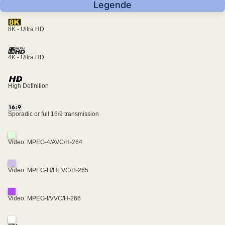
Legende
8K - Ultra HD
4K - Ultra HD
High Definition
Sporadic or full 16/9 transmission
Video: MPEG-4/AVC/H-264
Video: MPEG-H/HEVC/H-265
Video: MPEG-I/VVC/H-266