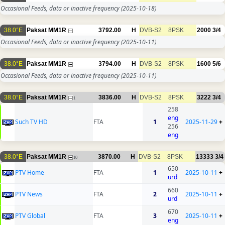
Occasional Feeds, data or inactive frequency
(2025-10-18)
38.0°E
Paksat MM1R
3792.00
H
DVB-S2
8PSK
2000
3/4
Occasional Feeds, data or inactive frequency
(2025-10-11)
38.0°E
Paksat MM1R
3794.00
H
DVB-S2
8PSK
1600
5/6
Occasional Feeds, data or inactive frequency
(2025-10-11)
38.0°E
Paksat MM1R
3836.00
H
DVB-S2
8PSK
3222
3/4
1
258
eng
Such TV HD
FTA
1
2025-11-29
+
256
eng
38.0°E
Paksat MM1R
3870.00
H
DVB-S2
8PSK
13333
3/4
10
650
PTV Home
FTA
1
2025-10-11
+
urd
660
PTV News
FTA
2
2025-10-11
+
urd
670
PTV Global
FTA
3
2025-10-11
+
eng