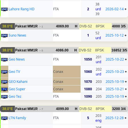
38
Lahore Rang HD
FTA
2
urd
2026-02-14
+
39
38.0°E
Paksat MM1R
4069.00
H
DVB-S2
8PSK
4000
3/5
1
52
Suno News
FTA
1
2025-10-12
+
urd
38.0°E
Paksat MM1R
4086.00
H
DVB-S2
8PSK
16852
3/5
5
201
Geo News
FTA
1050
2025-10-22
+
urd
202
Geo TV
Conax
1060
2025-10-23
+
urd
GEO Kahani
Conax
1070
203
2025-10-19
+
Geo Super
Conax
1080
204
2025-10-21
+
Geo Tez
FTA
1090
205
2025-10-19
+
38.0°E
Paksat MM1R
4099.00
H
DVB-S2
8PSK
3200
3/4
7
203
LTN Family
FTA
5
2025-12-28
+
eng
208