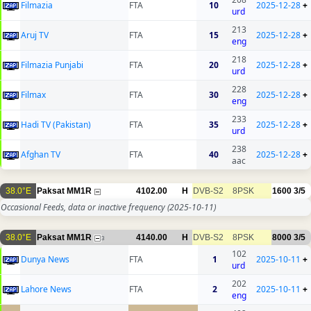
Filmazia
FTA
10
2025-12-28
+
urd
213
Aruj TV
FTA
15
2025-12-28
+
eng
218
Filmazia Punjabi
FTA
20
2025-12-28
+
urd
228
Filmax
FTA
30
2025-12-28
+
eng
233
Hadi TV (Pakistan)
FTA
35
2025-12-28
+
urd
238
Afghan TV
FTA
40
2025-12-28
+
aac
38.0°E
Paksat MM1R
4102.00
H
DVB-S2
8PSK
1600
3/5
Occasional Feeds, data or inactive frequency
(2025-10-11)
38.0°E
Paksat MM1R
4140.00
H
DVB-S2
8PSK
8000
3/5
3
102
Dunya News
FTA
1
2025-10-11
+
urd
202
Lahore News
FTA
2
2025-10-11
+
eng