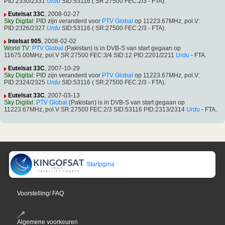
PID:2330/2331
Urdu
SID:53116 ( SR:27500 FEC:2/3 - FTA).
Eutelsat 33C
, 2008-02-27
Sky Digital
: PID zijn veranderd voor
PTV Global
op 11223.67MHz, pol.V:
PID:2326/2327
Urdu
SID:53116 ( SR:27500 FEC:2/3 - FTA).
Intelsat 905
, 2008-02-02
World TV
:
PTV Global
(Pakistan) is in DVB-S van start gegaan op
11675.00MHz, pol.V SR:27500 FEC:3/4 SID:12 PID:2201/2211
Urdu
- FTA.
Eutelsat 33C
, 2007-10-29
Sky Digital
: PID zijn veranderd voor
PTV Global
op 11223.67MHz, pol.V:
PID:2324/2325
Urdu
SID:53116 ( SR:27500 FEC:2/3 - FTA).
Eutelsat 33C
, 2007-03-13
Sky Digital
:
PTV Global
(Pakistan) is in DVB-S van start gegaan op
11223.67MHz, pol.V SR:27500 FEC:2/3 SID:53116 PID:2313/2314
Urdu
- FTA.
Startpgina
Voorstelling/ FAQ
Algemene voorkeuren