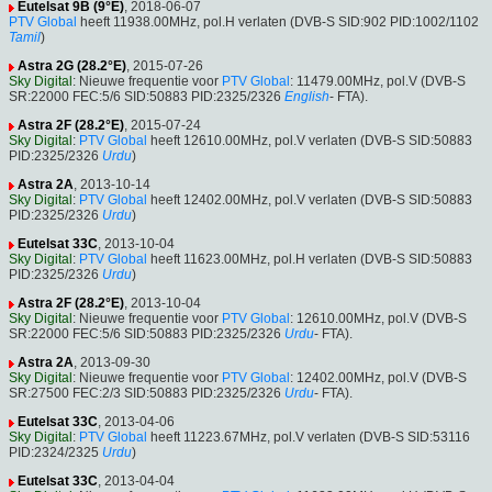
Eutelsat 9B (9°E)
, 2018-06-07
PTV Global
heeft 11938.00MHz, pol.H verlaten (DVB-S SID:902 PID:1002/1102
Tamil
)
Astra 2G (28.2°E)
, 2015-07-26
Sky Digital
: Nieuwe frequentie voor
PTV Global
: 11479.00MHz, pol.V (DVB-S
SR:22000 FEC:5/6 SID:50883 PID:2325/2326
English
- FTA).
Astra 2F (28.2°E)
, 2015-07-24
Sky Digital
:
PTV Global
heeft 12610.00MHz, pol.V verlaten (DVB-S SID:50883
PID:2325/2326
Urdu
)
Astra 2A
, 2013-10-14
Sky Digital
:
PTV Global
heeft 12402.00MHz, pol.V verlaten (DVB-S SID:50883
PID:2325/2326
Urdu
)
Eutelsat 33C
, 2013-10-04
Sky Digital
:
PTV Global
heeft 11623.00MHz, pol.H verlaten (DVB-S SID:50883
PID:2325/2326
Urdu
)
Astra 2F (28.2°E)
, 2013-10-04
Sky Digital
: Nieuwe frequentie voor
PTV Global
: 12610.00MHz, pol.V (DVB-S
SR:22000 FEC:5/6 SID:50883 PID:2325/2326
Urdu
- FTA).
Astra 2A
, 2013-09-30
Sky Digital
: Nieuwe frequentie voor
PTV Global
: 12402.00MHz, pol.V (DVB-S
SR:27500 FEC:2/3 SID:50883 PID:2325/2326
Urdu
- FTA).
Eutelsat 33C
, 2013-04-06
Sky Digital
:
PTV Global
heeft 11223.67MHz, pol.V verlaten (DVB-S SID:53116
PID:2324/2325
Urdu
)
Eutelsat 33C
, 2013-04-04