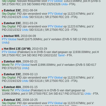
Sky Digital
: Nieuwe frequentie voor
PTV Global
: 11623.00MHz, pol.H (DVB-S
SR:27500 FEC:2/3 SID:50883 PID:2325/2326
Urdu
- FTA).
Eutelsat 33C
, 2011-08-04
Sky Digital
: PID zijn veranderd voor
PTV Global
op 11223.67MHz, pol.V:
PID:2324/2325
Urdu
SID:53116 ( SR:27500 FEC:2/3 - FTA).
Eutelsat 33C
, 2011-03-24
Sky Digital
: PID zijn veranderd voor
PTV Global
op 11223.67MHz, pol.V:
PID:2321/2322
Urdu
SID:53116 ( SR:27500 FEC:2/3 - FTA).
Intelsat 905
, 2010-04-09
PTV Global
heeft 11675.00MHz, pol.V verlaten (DVB-S SID:12 PID:2201/2211
Urdu
)
Hot Bird 13E (16°W)
, 2010-03-29
PTV Global
(Pakistan) is in DVB-S van start gegaan op 11938.00MHz, pol.H
SR:27500 FEC:3/4 SID:902 PID:1002/1102
Tamil
- FTA.
Eutelsat 48A
, 2009-02-21
World TV
:
PTV Global
heeft 11996.00MHz, pol.V verlaten (DVB-S SID:617
PID:3701/3711
Urdu
)
Eutelsat 33C
, 2009-02-13
Sky Digital
: PID zijn veranderd voor
PTV Global
op 11223.67MHz, pol.V:
PID:2319/2320
Urdu
SID:53116 ( SR:27500 FEC:2/3 - FTA).
Eutelsat 48A
, 2009-01-15
World TV
:
PTV Global
(Pakistan) is in DVB-S van start gegaan op
11996.00MHz, pol.V SR:27500 FEC:3/4 SID:617 PID:3701/3711
Urdu
- FTA.
Eutelsat 33C
, 2008-10-25
Sky Digital
: PID zijn veranderd voor
PTV Global
op 11223.67MHz, pol.V: