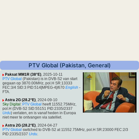
PTV Global (Pakistan, General)
Paksat MM1R (38°E)
, 2025-10-11
PTV Global
(Pakistan) is in DVB-S2 van start
gegaan op 3870.00MHz, pol.H SR:13333
FEC:3/4 SID:3 PID:514[MPEG-4]/670
English
-
FTA.
Astra 2G (28.2°E)
, 2024-09-10
Sky Digital
:
PTV Global
heeft 11552.75MHz,
pol.H (DVB-S2 SID:55151 PID:2335/2337
Urdu
) verlaten, en is vanaf heden in Europa
niet meer te ontvangen via satelliet.
Astra 2G (28.2°E)
, 2024-04-27
PTV Global
switched to DVB-S2 at 11552.75MHz, pol.H SR:23000 FEC:2/3
PID:2335/2337
Urdu
.