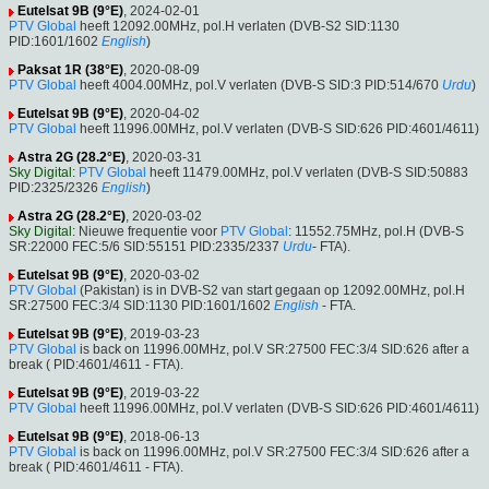
Eutelsat 9B (9°E)
, 2024-02-01
PTV Global
heeft 12092.00MHz, pol.H verlaten (DVB-S2 SID:1130
PID:1601/1602
English
)
Paksat 1R (38°E)
, 2020-08-09
PTV Global
heeft 4004.00MHz, pol.V verlaten (DVB-S SID:3 PID:514/670
Urdu
)
Eutelsat 9B (9°E)
, 2020-04-02
PTV Global
heeft 11996.00MHz, pol.V verlaten (DVB-S SID:626 PID:4601/4611)
Astra 2G (28.2°E)
, 2020-03-31
Sky Digital
:
PTV Global
heeft 11479.00MHz, pol.V verlaten (DVB-S SID:50883
PID:2325/2326
English
)
Astra 2G (28.2°E)
, 2020-03-02
Sky Digital
: Nieuwe frequentie voor
PTV Global
: 11552.75MHz, pol.H (DVB-S
SR:22000 FEC:5/6 SID:55151 PID:2335/2337
Urdu
- FTA).
Eutelsat 9B (9°E)
, 2020-03-02
PTV Global
(Pakistan) is in DVB-S2 van start gegaan op 12092.00MHz, pol.H
SR:27500 FEC:3/4 SID:1130 PID:1601/1602
English
- FTA.
Eutelsat 9B (9°E)
, 2019-03-23
PTV Global
is back on 11996.00MHz, pol.V SR:27500 FEC:3/4 SID:626 after a
break ( PID:4601/4611 - FTA).
Eutelsat 9B (9°E)
, 2019-03-22
PTV Global
heeft 11996.00MHz, pol.V verlaten (DVB-S SID:626 PID:4601/4611)
Eutelsat 9B (9°E)
, 2018-06-13
PTV Global
is back on 11996.00MHz, pol.V SR:27500 FEC:3/4 SID:626 after a
break ( PID:4601/4611 - FTA).