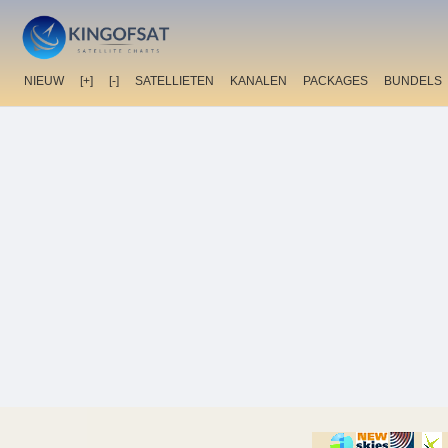
NIEUW
[+]
[-]
SATELLIETEN
KANALEN
PACKAGES
BUNDELS