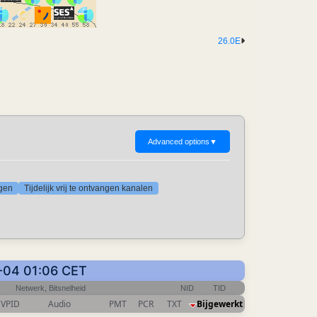
26.0E
Advanced options
▼
ngen
Tijdelijk vrij te ontvangen kanalen
8-04 01:06 CET
Netwerk, Bitsnelheid
NID
TID
VPID
Audio
PMT
PCR
TXT
Bijgewerkt