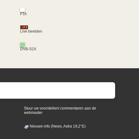
FTA
Live beelden
DVB-S2X
Stuur uw voorstellen/ commentaren aan de
webmaster
Nieuwe info (News, Astra 19,2°E)