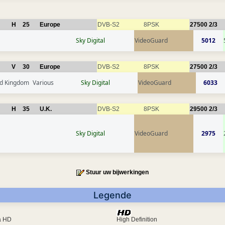
H
25
Europe
DVB-S2
8PSK
27500
2/3
Sky Digital
VideoGuard
5012
V
30
Europe
DVB-S2
8PSK
27500
2/3
ed Kingdom
Various
Sky Digital
VideoGuard
6033
H
35
U.K.
DVB-S2
8PSK
29500
2/3
Sky Digital
VideoGuard
2975
Stuur uw bijwerkingen
Legende
ra HD
High Definition