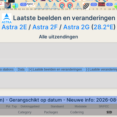
Laatste beelden en veranderingen
Astra 2E
/
Astra 2F
/
Astra 2G
(
28.2°E
)
Alle uitzendingen
o stations
Data
[+] Laatste beelden en veranderingen
[-] Laatste veranderi
) - Gerangschikt op datum - Nieuwe info: 2026-0
Pol
Txp
Dekkinggebied
Standaard
Modulatie
SR/FEC
Category
Packages
Codering
SID