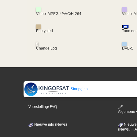
Video: MPEG-4/AVC/H-264
Video: 
Encrypted
Toon een
+
Change Log
DVB-S
Startpgina
Voorstelling/ FAQ
Algemene 
Nieuwe info (News)
Nieuwe 
(News, FTA