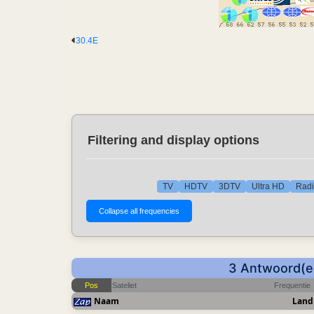
30.4E
Filtering and display options
TV
HDTV
3DTV
Ultra HD
Radi
3 Antwoord(en
Pos
Sateliet
Frequentie
Naam
Land