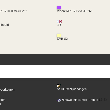
MPEG-H/HEVC/H-265
Video: MPEG-I/VVC/H-266
 beeld
3D
DVB-S2
Stuur uw bijwerkingen
voorkeuren
info
Nieuwe info (News, Hotbird 13°E)
)