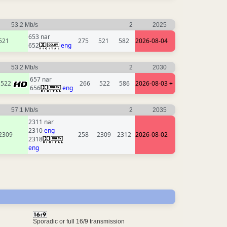
53.2 Mb/s
2
2025
653 nar
521
275
521
582
2026-08-04
652
eng
53.2 Mb/s
2
2030
657 nar
522
266
522
586
2026-08-03
+
656
eng
57.1 Mb/s
2
2035
2311 nar
2310
eng
2309
258
2309
2312
2026-08-02
2318
eng
Sporadic or full 16/9 transmission