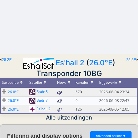
28.2E
25.5E
Es'hail 2
(
26.0°E
)
Transponder 10BG
Satpositie
Sateliet
News
Kanalen
Bijgewerkt
Badr 8
26.0°E
570
2026-08-04 23:24
Badr 7
26.0°E
9
2026-06-08 22:47
Es'hail 2
26.0°E
126
2026-08-05 12:05
Alle uitzendingen
Filtering and display options
Advanced options
▼