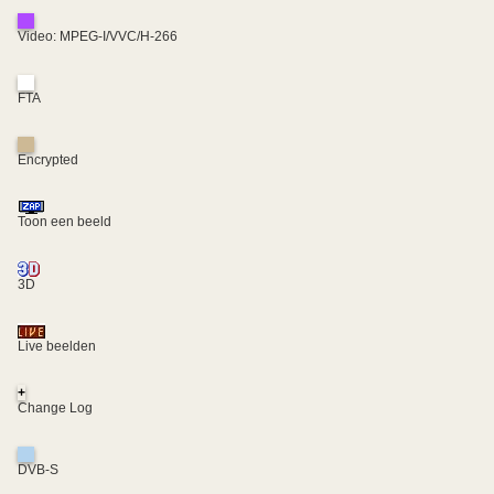
Video: MPEG-I/VVC/H-266
FTA
Encrypted
Toon een beeld
3D
Live beelden
+
Change Log
DVB-S