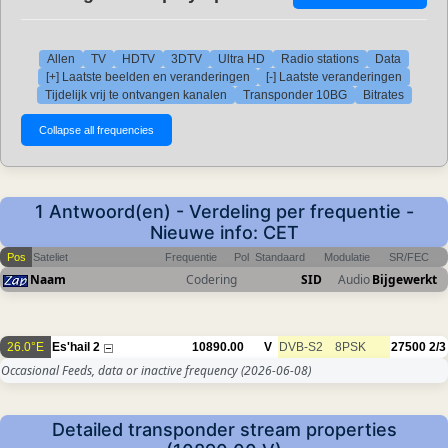
Allen
TV
HDTV
3DTV
Ultra HD
Radio stations
Data
[+] Laatste beelden en veranderingen
[-] Laatste veranderingen
Tijdelijk vrij te ontvangen kanalen
Transponder 10BG
Bitrates
1 Antwoord(en) - Verdeling per frequentie -
Nieuwe info: CET
Pos
Sateliet
Frequentie
Pol
Standaard
Modulatie
SR/FEC
Naam
Codering
SID
Audio
Bijgewerkt
26.0°E
Es'hail 2
10890.00
V
DVB-S2
8PSK
27500
2/3
Occasional Feeds, data or inactive frequency
(2026-06-08)
Detailed transponder stream properties