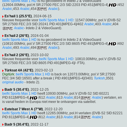
beIN Sports Max 1 HD
is nu gecodeerd in Irdeto 2 & VideoGuard
(12604.00MHz, pol.H SR:27500 FEC:2/3 SID:2203 PID:451[MPEG-4]
/452
Arabic
,453
Arabic
,454
Arabic
).
Es'hail 1 (25.5°E)
, 2024-06-15
Nieuwe frequentie voor
beIN Sports Max 1 HD
: 11547.00MHz, pol.V (DVB-S2
SR:27500 FEC:2/3 SID:20241 PID:401[MPEG-4]/402
Arabic
,403
Arabic
,404
Arabic
- Irdeto 2 & VideoGuard).
Es'hail 2 (26°E)
, 2024-01-04
beIN Sports Max 1 HD
is nu gecodeerd in Irdeto 2 & VideoGuard
(10810.00MHz, pol.V SR:27500 FEC:2/3 SID:8605 PID:491[MPEG-4]
/492
Arabic
,493
Arabic
,494
Arabic
).
Es'hail 2 (26°E)
, 2023-10-02
Nieuwe frequentie voor
beIN Sports Max 1 HD
: 10810.00MHz, pol.V (DVB-S2
SR:27500 FEC:2/3 SID:8605 PID:491[MPEG-4]/- FTA).
Türksat 4A (42°E)
, 2023-02-13
Digitürk
:
beIN Sports Max 1 HD
is back on 12073.00MHz, pol.V SR:27500
FEC:3/4 SID:16501 after a break ( PID:4901[MPEG-4]/3401
Turkish
,3501
original audio
- Irdeto 2).
Badr 5 (30.4°E)
, 2022-12-25
beIN Sports Max 1 HD
heeft 10930.00MHz, pol.V (DVB-S2 SID:60221
PID:611[MPEG-4]
/612
Arabic
,613
Arabic
,614
Arabic
) verlaten, en
is vanaf heden in Europa niet meer te ontvangen via satelliet.
Eutelsat 7 West A (7°W)
, 2022-12-20
beIN Sports Max 1 HD
heeft 12265.00MHz, pol.H verlaten (DVB-S2 SID:62221
PID:811[MPEG-4]
/812
Arabic
,813
Arabic
,814
Arabic
)
Badr 5 (30.4°E)
, 2022-11-17