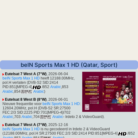
beIN Sports Max 1 HD (Qatar, Sport)
Eutelsat 7 West A (7°W)
, 2026-06-04
beIN Sports Max 1 HD
heeft 12188.00MHz,
pol.H verlaten (DVB-S2 SID:2414
PID:851[MPEG-4]
/852
Arabic
,853
Arabic
,854
Arabic
)
Eutelsat 8 West B (8°W)
, 2026-06-01
Nieuwe frequentie voor
beIN Sports Max 1 HD
:
12604.20MHz, pol.H (DVB-S2 SR:27500
FEC:2/3 SID:2225 PID:701[MPEG-4]/702
Arabic
,703
Arabic
,704
Arabic
- Irdeto 2 & VideoGuard).
Eutelsat 7 West A (7°W)
, 2025-12-16
beIN Sports Max 1 HD
is nu gecodeerd in Irdeto 2 & VideoGuard
(12188.00MHz, pol.H SR:27500 FEC:2/3 SID:2414 PID:851[MPEG-4]
/852
Arabic
,853
Arabic
,854
Arabic
).