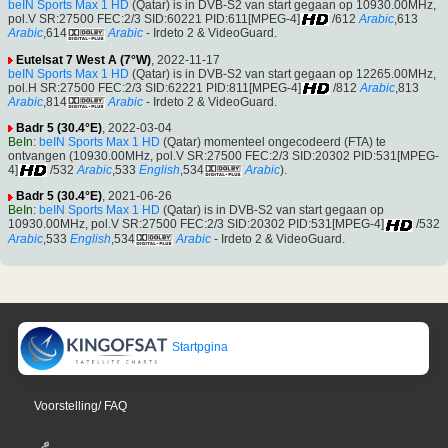
beIN Sports Max 1 HD
(Qatar) is in DVB-S2 van start gegaan op 10930.00MHz,
pol.V SR:27500 FEC:2/3 SID:60221 PID:611[MPEG-4]
/612
Arabic
,613
Arabic
,614
Arabic
- Irdeto 2 & VideoGuard.
Eutelsat 7 West A (7°W)
, 2022-11-17
beIN Sports Max 1 HD
(Qatar) is in DVB-S2 van start gegaan op 12265.00MHz,
pol.H SR:27500 FEC:2/3 SID:62221 PID:811[MPEG-4]
/812
Arabic
,813
Arabic
,814
Arabic
- Irdeto 2 & VideoGuard.
Badr 5 (30.4°E)
, 2022-03-04
BeIn
:
beIN Sports Max 1 HD
(Qatar) momenteel ongecodeerd (FTA) te
ontvangen (10930.00MHz, pol.V SR:27500 FEC:2/3 SID:20302 PID:531[MPEG-
4]
/532
Arabic
,533
English
,534
Arabic
).
Badr 5 (30.4°E)
, 2021-06-26
BeIn
:
beIN Sports Max 1 HD
(Qatar) is in DVB-S2 van start gegaan op
10930.00MHz, pol.V SR:27500 FEC:2/3 SID:20302 PID:531[MPEG-4]
/532
Arabic
,533
English
,534
Arabic
- Irdeto 2 & VideoGuard.
Startpgina
Voorstelling/ FAQ