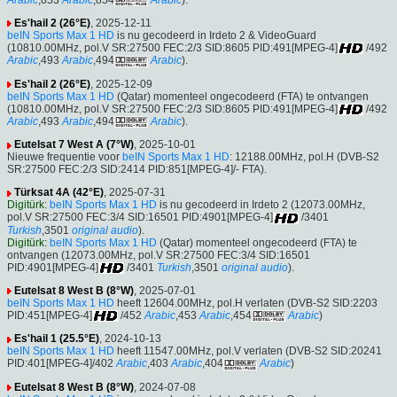
Es'hail 2 (26°E)
, 2025-12-11
beIN Sports Max 1 HD
is nu gecodeerd in Irdeto 2 & VideoGuard
(10810.00MHz, pol.V SR:27500 FEC:2/3 SID:8605 PID:491[MPEG-4]
/492
Arabic
,493
Arabic
,494
Arabic
).
Es'hail 2 (26°E)
, 2025-12-09
beIN Sports Max 1 HD
(Qatar) momenteel ongecodeerd (FTA) te ontvangen
(10810.00MHz, pol.V SR:27500 FEC:2/3 SID:8605 PID:491[MPEG-4]
/492
Arabic
,493
Arabic
,494
Arabic
).
Eutelsat 7 West A (7°W)
, 2025-10-01
Nieuwe frequentie voor
beIN Sports Max 1 HD
: 12188.00MHz, pol.H (DVB-S2
SR:27500 FEC:2/3 SID:2414 PID:851[MPEG-4]/- FTA).
Türksat 4A (42°E)
, 2025-07-31
Digitürk
:
beIN Sports Max 1 HD
is nu gecodeerd in Irdeto 2 (12073.00MHz,
pol.V SR:27500 FEC:3/4 SID:16501 PID:4901[MPEG-4]
/3401
Turkish
,3501
original audio
).
Digitürk
:
beIN Sports Max 1 HD
(Qatar) momenteel ongecodeerd (FTA) te
ontvangen (12073.00MHz, pol.V SR:27500 FEC:3/4 SID:16501
PID:4901[MPEG-4]
/3401
Turkish
,3501
original audio
).
Eutelsat 8 West B (8°W)
, 2025-07-01
beIN Sports Max 1 HD
heeft 12604.00MHz, pol.H verlaten (DVB-S2 SID:2203
PID:451[MPEG-4]
/452
Arabic
,453
Arabic
,454
Arabic
)
Es'hail 1 (25.5°E)
, 2024-10-13
beIN Sports Max 1 HD
heeft 11547.00MHz, pol.V verlaten (DVB-S2 SID:20241
PID:401[MPEG-4]/402
Arabic
,403
Arabic
,404
Arabic
)
Eutelsat 8 West B (8°W)
, 2024-07-08