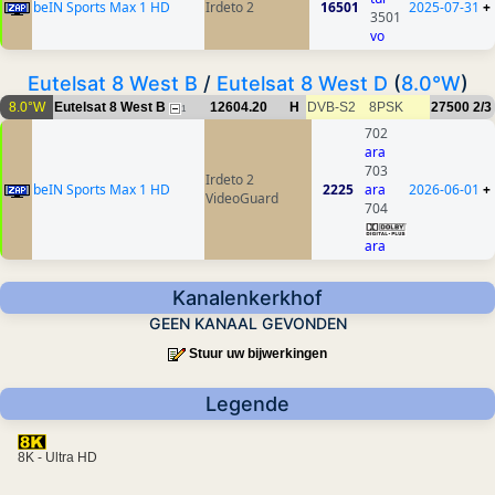
beIN Sports Max 1 HD
Irdeto 2
16501
2025-07-31
+
3501
vo
Eutelsat 8 West B
/
Eutelsat 8 West D
(
8.0°W
)
8.0°W
Eutelsat 8 West B
12604.20
H
DVB-S2
8PSK
27500
2/3
1
702
ara
703
Irdeto 2
beIN Sports Max 1 HD
2225
ara
2026-06-01
+
VideoGuard
704
ara
Kanalenkerkhof
GEEN KANAAL GEVONDEN
Stuur uw bijwerkingen
Legende
8K - Ultra HD