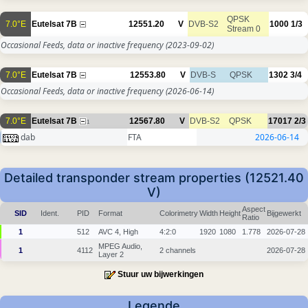
QPSK
7.0°E
Eutelsat 7B
12551.20
V
DVB-S2
1000
1/3
Stream 0
Occasional Feeds, data or inactive frequency
(2023-09-02)
7.0°E
Eutelsat 7B
12553.80
V
DVB-S
QPSK
1302
3/4
Occasional Feeds, data or inactive frequency
(2026-06-14)
7.0°E
Eutelsat 7B
12567.80
V
DVB-S2
QPSK
17017
2/3
1
dab
FTA
2026-06-14
Detailed transponder stream properties (12521.40
V)
Aspect
SID
Ident.
PID
Format
Colorimetry
Width
Height
Bijgewerkt
Ratio
1
512
AVC 4, High
4:2:0
1920
1080
1.778
2026-07-28
MPEG Audio,
1
4112
2 channels
2026-07-28
Layer 2
Stuur uw bijwerkingen
Legende