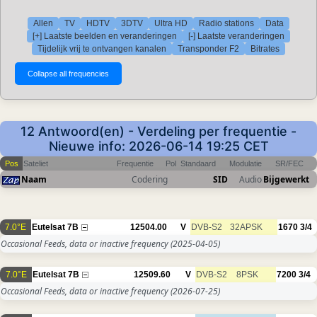
Allen
TV
HDTV
3DTV
Ultra HD
Radio stations
Data
[+] Laatste beelden en veranderingen
[-] Laatste veranderingen
Tijdelijk vrij te ontvangen kanalen
Transponder F2
Bitrates
12 Antwoord(en) - Verdeling per frequentie -
Nieuwe info: 2026-06-14 19:25 CET
Pos
Sateliet
Frequentie
Pol
Standaard
Modulatie
SR/FEC
Naam
Codering
SID
Audio
Bijgewerkt
7.0°E
Eutelsat 7B
12504.00
V
DVB-S2
32APSK
1670
3/4
Occasional Feeds, data or inactive frequency
(2025-04-05)
7.0°E
Eutelsat 7B
12509.60
V
DVB-S2
8PSK
7200
3/4
Occasional Feeds, data or inactive frequency
(2026-07-25)