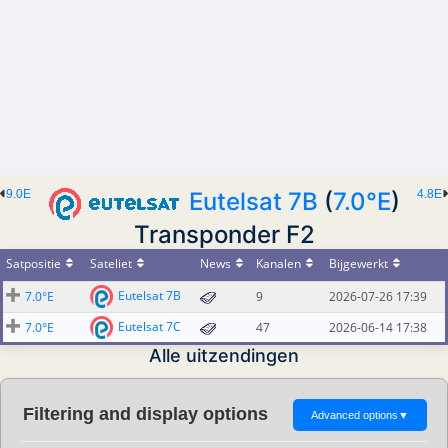
9.0E
Eutelsat 7B
(
7.0°E
)
4.8E
Transponder F2
Satpositie
Sateliet
News
Kanalen
Bijgewerkt
Eutelsat 7B
7.0°E
9
2026-07-26 17:39
Eutelsat 7C
7.0°E
47
2026-06-14 17:38
Alle uitzendingen
Filtering and display options
Advanced options
▼