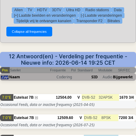
Allen
TV
HDTV
3DTV
Ultra HD
Radio stations
Data
[+] Laatste beelden en veranderingen
[-] Laatste veranderingen
Tijdelijk vrij te ontvangen kanalen
Transponder F2
Bitrates
12 Antwoord(en) - Verdeling per frequentie -
Nieuwe info: 2026-06-14 19:25 CET
Pos
Sateliet
Frequentie
Pol
Standaard
Modulatie
SR/FEC
Naam
Codering
SID
Audio
Bijgewerkt
7.0°E
Eutelsat 7B
12504.00
V
DVB-S2
32APSK
1670
3/4
Occasional Feeds, data or inactive frequency
(2025-04-05)
7.0°E
Eutelsat 7B
12509.60
V
DVB-S2
8PSK
7200
3/4
Occasional Feeds, data or inactive frequency
(2026-07-25)