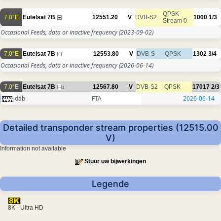
QPSK
7.0°E
Eutelsat 7B
12551.20
V
DVB-S2
1000
1/3
Stream 0
Occasional Feeds, data or inactive frequency
(2023-09-02)
7.0°E
Eutelsat 7B
12553.80
V
DVB-S
QPSK
1302
3/4
Occasional Feeds, data or inactive frequency
(2026-06-14)
7.0°E
Eutelsat 7B
12567.80
V
DVB-S2
QPSK
17017
2/3
1
dab
FTA
2026-06-14
Detailed transponder stream properties (12515.00
V)
Information not available
Stuur uw bijwerkingen
Legende
8K - Ultra HD