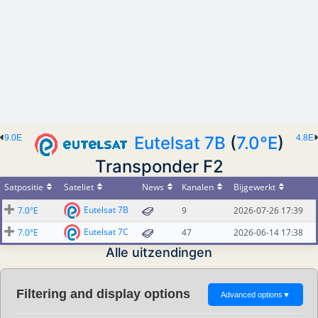
9.0E
Eutelsat 7B
(
7.0°E
)
4.8E
Transponder F2
Satpositie
Sateliet
News
Kanalen
Bijgewerkt
Eutelsat 7B
7.0°E
9
2026-07-26 17:39
Eutelsat 7C
7.0°E
47
2026-06-14 17:38
Alle uitzendingen
Filtering and display options
Advanced options
▼