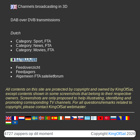
Channels broadcasting in 3D
DAB over DVB transmissions
Dutch
Category: Sport, FTA
Category: News, FTA
Category: Movies, FTA
Feedoverzicht
Feedjagers
Algemeen FTA satelietforum
All contents on this site are protected by copyright and owned by KingOfSat,
except contents shown in some screenshots that belong to their respective
owners. Screenshots are only proposed to help illustrating, identifying and
promoting corresponding TV channels. For all questions/remarks related to
copyright, please contact KingOfSat webmaster.
4727 zappers op dit moment
Copyright
KingOfSat
2026