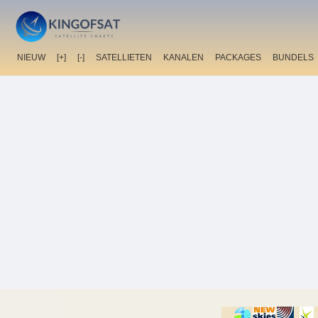
NIEUW
[+]
[-]
SATELLIETEN
KANALEN
PACKAGES
BUNDELS