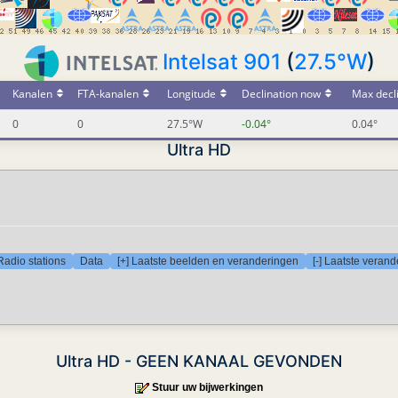
Intelsat 901
(
27.5°W
)
Kanalen
FTA-kanalen
Longitude
Declination now
Max decl
0
0
27.5°W
-0.04°
0.04°
Ultra HD
Radio stations
Data
[+] Laatste beelden en veranderingen
[-] Laatste veran
Ultra HD - GEEN KANAAL GEVONDEN
Stuur uw bijwerkingen