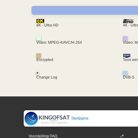
4K - Ult
8K - Ultra HD
Video: MPEG-4/AVC/H-264
Video: 
Encrypted
Toon een
+
Change Log
DVB-S
Startpgina
Voorstelling/ FAQ