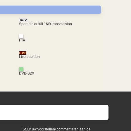
Sporadic or full 16/9 transmission
FTA
Live beelden
DVB-S2X
Stuur uw voorstellen/ commentaren aan de