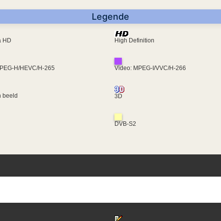
Legende
ra HD
High Definition
MPEG-H/HEVC/H-265
Video: MPEG-I/VVC/H-266
 beeld
3D
DVB-S2