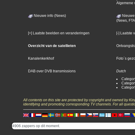
Algemene 
Nieuwe info (News)
Nieuwe 
(News, FTA
[+] Laatste beelden en veranderingen
[-] Laatste
Overzicht van de satellieten
Ontvangstr
Kanalenkerkhof
Foto´s gez
DAB over DVB transmissions
Dutch
Categor
Categor
Categor
All contents on this site are protected by copyright and owned by Ki
identifying and promoting corresponding TV channels. For all questi
4906 zappers op dit moment.