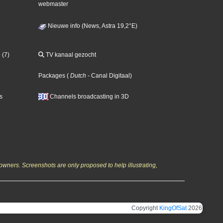
webmaster
Nieuwe info (News, Astra 19,2°E)
 (7)
TV kanaal gezocht
Packages
(
Dutch
- Canal Digitaal
)
s
Channels broadcasting in 3D
owners. Screenshots are only proposed to help illustrating,
Copyright
KingOfSat
2026