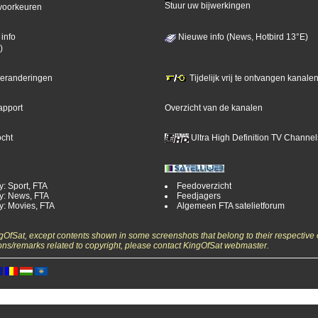
Stuur uw bijwerkingen
voorkeuren
info
Nieuwe info (News, Hotbird 13°E)
)
 veranderingen
Tijdelijk vrij te ontvangen kanalen
apport
Overzicht van de kanalen
ocht
Ultra High Definition TV Channel
y: Sport, FTA
Feedoverzicht
y: News, FTA
Feedjagers
y: Movies, FTA
Algemeen FTA satelietforum
ngOfSat, except contents shown in some screenshots that belong to their respective 
ons/remarks related to copyright, please contact KingOfSat webmaster.