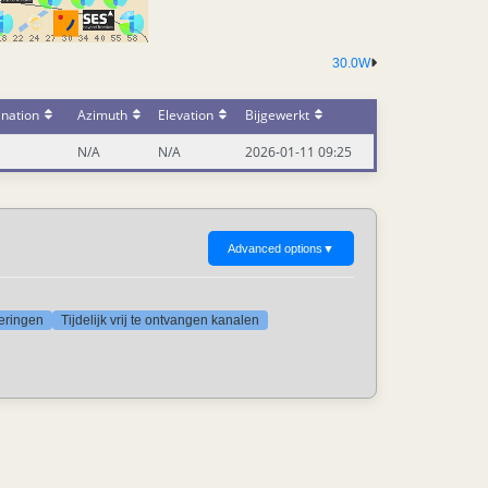
30.0W
ination
Azimuth
Elevation
Bijgewerkt
N/A
N/A
2026-01-11 09:25
Advanced options
▼
deringen
Tijdelijk vrij te ontvangen kanalen