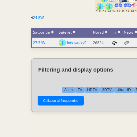
24.8W
Satpositie
Sateliet
Norad
.ini
News
Intelsat 901
27.5°W
26824
Filtering and display options
Allen
TV
HDTV
3DTV
Ultra HD