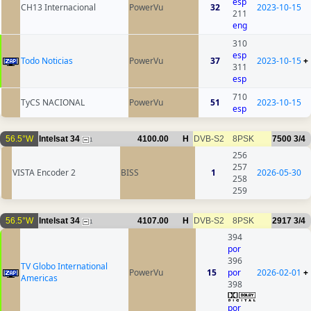
esp
CH13 Internacional
PowerVu
32
2023-10-15
211
eng
310
esp
Todo Noticias
PowerVu
37
2023-10-15
+
311
esp
710
TyCS NACIONAL
PowerVu
51
2023-10-15
esp
56.5°W
Intelsat 34
4100.00
H
DVB-S2
8PSK
7500
3/4
1
256
257
VISTA Encoder 2
BISS
1
2026-05-30
258
259
56.5°W
Intelsat 34
4107.00
H
DVB-S2
8PSK
2917
3/4
1
394
por
396
TV Globo International
PowerVu
15
por
2026-02-01
+
Americas
398
por