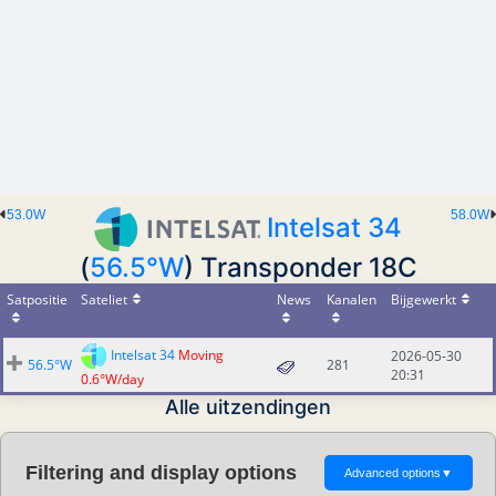
53.0W
58.0W
Intelsat 34
(
56.5°W
) Transponder 18C
Satpositie
Sateliet
News
Kanalen
Bijgewerkt
Intelsat 34
Moving
2026-05-30
56.5°W
281
20:31
0.6°W/day
Alle uitzendingen
Filtering and display options
Advanced options
▼