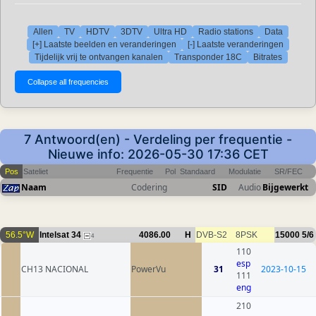
Allen
TV
HDTV
3DTV
Ultra HD
Radio stations
Data
[+] Laatste beelden en veranderingen
[-] Laatste veranderingen
Tijdelijk vrij te ontvangen kanalen
Transponder 18C
Bitrates
7 Antwoord(en) - Verdeling per frequentie -
Nieuwe info: 2026-05-30 17:36 CET
Pos
Sateliet
Frequentie
Pol
Standaard
Modulatie
SR/FEC
Naam
Codering
SID
Audio
Bijgewerkt
56.5°W
Intelsat 34
4086.00
H
DVB-S2
8PSK
15000
5/6
4
110
esp
CH13 NACIONAL
PowerVu
31
2023-10-15
111
eng
210