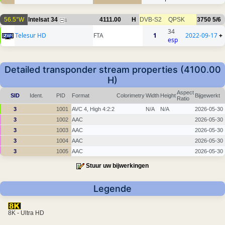
56.5°W
Intelsat 34
4111.00
H
DVB-S2
QPSK
3750
5/6
1
34
Telesur HD
FTA
1
2022-09-17
+
esp
Detailed transponder stream properties (4100.00
H)
Aspect
SID
Ident.
PID
Format
Colorimetry
Width
Height
Bijgewerkt
Ratio
3
1001
AVC 4, High 4:2:2
N/A
N/A
2026-05-30
3
1002
AAC
2026-05-30
3
1003
AAC
2026-05-30
3
1004
AAC
2026-05-30
3
1005
AAC
2026-05-30
Stuur uw bijwerkingen
Legende
8K - Ultra HD