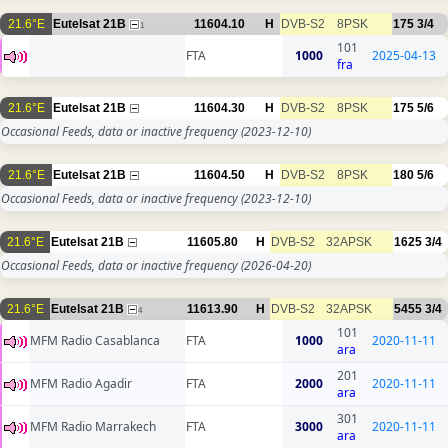
21.6°E
Eutelsat 21B
11604.10
H
DVB-S2
8PSK
175
3/4
1
101
FTA
1000
2025-04-13
fra
21.6°E
Eutelsat 21B
11604.30
H
DVB-S2
8PSK
175
5/6
Occasional Feeds, data or inactive frequency
(2023-12-10)
21.6°E
Eutelsat 21B
11604.50
H
DVB-S2
8PSK
180
5/6
Occasional Feeds, data or inactive frequency
(2023-12-10)
21.6°E
Eutelsat 21B
11605.80
H
DVB-S2
32APSK
1625
3/4
Occasional Feeds, data or inactive frequency
(2026-04-20)
21.6°E
Eutelsat 21B
11613.90
H
DVB-S2
32APSK
5455
3/4
4
101
MFM Radio Casablanca
FTA
1000
2020-11-11
ara
201
MFM Radio Agadir
FTA
2000
2020-11-11
ara
301
MFM Radio Marrakech
FTA
3000
2020-11-11
ara