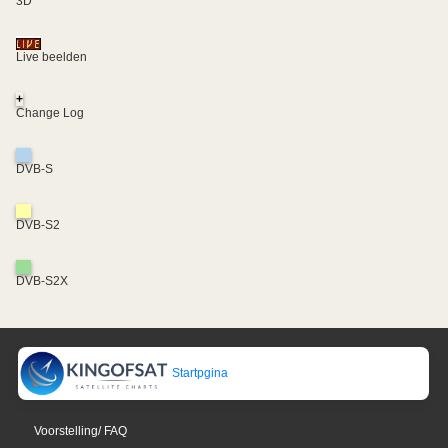
3D
Live beelden
+
Change Log
DVB-S
DVB-S2
DVB-S2X
Startpgina
Voorstelling/ FAQ