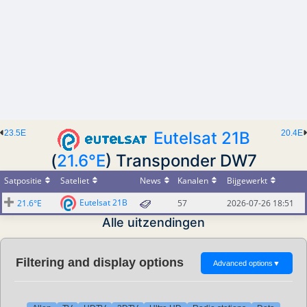
23.5E
Eutelsat 21B
20.4E
(
21.6°E
) Transponder DW7
Satpositie
Sateliet
News
Kanalen
Bijgewerkt
Eutelsat 21B
21.6°E
57
2026-07-26 18:51
Alle uitzendingen
Filtering and display options
Advanced options
▼