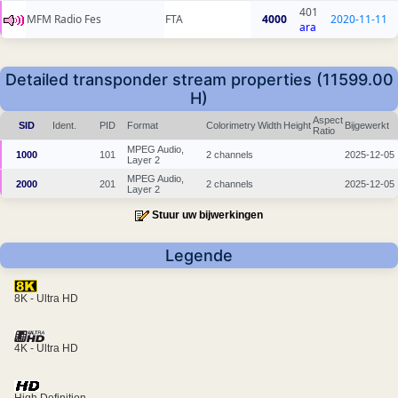
401
MFM Radio Fes
FTA
4000
2020-11-11
ara
Detailed transponder stream properties (11599.00
H)
Aspect
SID
Ident.
PID
Format
Colorimetry
Width
Height
Bijgewerkt
Ratio
MPEG Audio,
1000
101
2 channels
2025-12-05
Layer 2
MPEG Audio,
2000
201
2 channels
2025-12-05
Layer 2
Stuur uw bijwerkingen
Legende
8K - Ultra HD
4K - Ultra HD