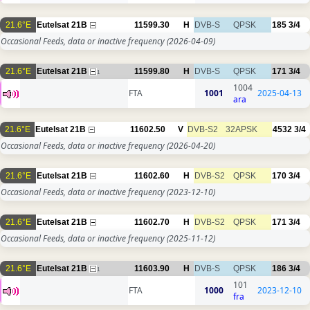
21.6°E
Eutelsat 21B
11599.30
H
DVB-S
QPSK
185
3/4
Occasional Feeds, data or inactive frequency
(2026-04-09)
21.6°E
Eutelsat 21B
11599.80
H
DVB-S
QPSK
171
3/4
1
1004
FTA
1001
2025-04-13
ara
21.6°E
Eutelsat 21B
11602.50
V
DVB-S2
32APSK
4532
3/4
Occasional Feeds, data or inactive frequency
(2026-04-20)
21.6°E
Eutelsat 21B
11602.60
H
DVB-S2
QPSK
170
3/4
Occasional Feeds, data or inactive frequency
(2023-12-10)
21.6°E
Eutelsat 21B
11602.70
H
DVB-S2
QPSK
171
3/4
Occasional Feeds, data or inactive frequency
(2025-11-12)
21.6°E
Eutelsat 21B
11603.90
H
DVB-S
QPSK
186
3/4
1
101
FTA
1000
2023-12-10
fra