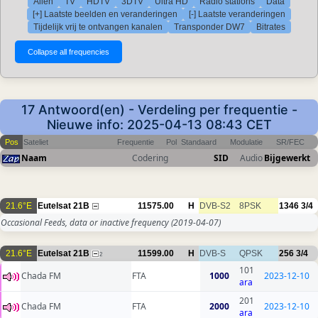
Allen
TV
HDTV
3DTV
Ultra HD
Radio stations
Data
[+] Laatste beelden en veranderingen
[-] Laatste veranderingen
Tijdelijk vrij te ontvangen kanalen
Transponder DW7
Bitrates
17 Antwoord(en) - Verdeling per frequentie -
Nieuwe info: 2025-04-13 08:43 CET
Pos
Sateliet
Frequentie
Pol
Standaard
Modulatie
SR/FEC
Naam
Codering
SID
Audio
Bijgewerkt
21.6°E
Eutelsat 21B
11575.00
H
DVB-S2
8PSK
1346
3/4
Occasional Feeds, data or inactive frequency
(2019-04-07)
21.6°E
Eutelsat 21B
11599.00
H
DVB-S
QPSK
256
3/4
2
101
Chada FM
FTA
1000
2023-12-10
ara
201
Chada FM
FTA
2000
2023-12-10
ara