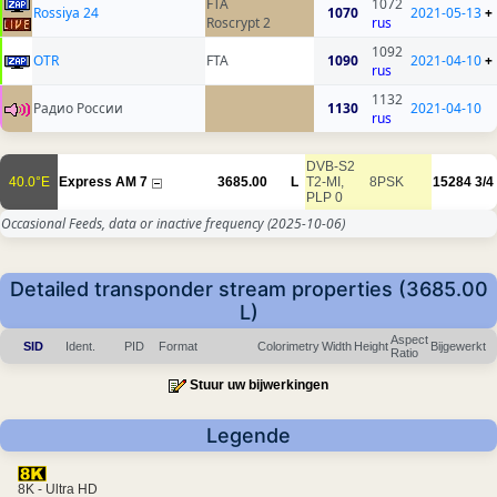
FTA
1072
Rossiya 24
1070
2021-05-13
+
Roscrypt 2
rus
1092
OTR
FTA
1090
2021-04-10
+
rus
1132
Радио России
1130
2021-04-10
rus
DVB-S2
40.0°E
Express AM 7
3685.00
L
T2-MI,
8PSK
15284
3/4
PLP 0
Occasional Feeds, data or inactive frequency
(2025-10-06)
Detailed transponder stream properties (3685.00
L)
Aspect
SID
Ident.
PID
Format
Colorimetry
Width
Height
Bijgewerkt
Ratio
Stuur uw bijwerkingen
Legende
8K - Ultra HD