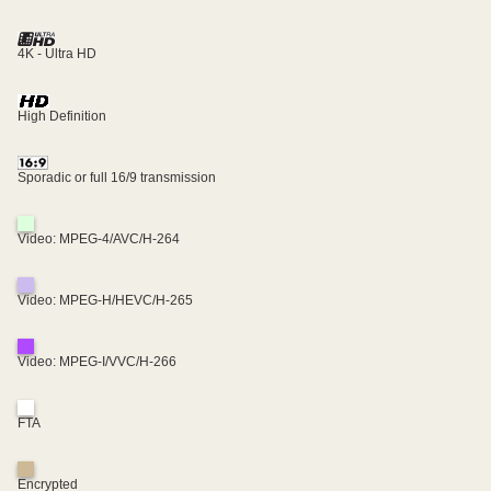
4K - Ultra HD
High Definition
Sporadic or full 16/9 transmission
Video: MPEG-4/AVC/H-264
Video: MPEG-H/HEVC/H-265
Video: MPEG-I/VVC/H-266
FTA
Encrypted