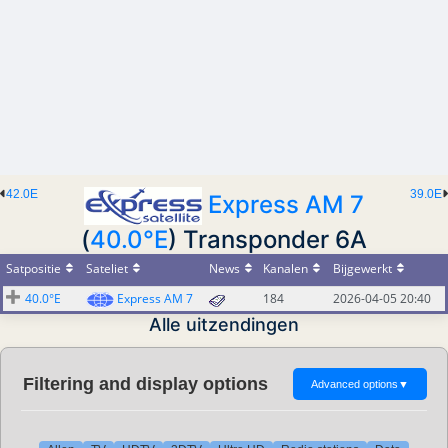
42.0E
39.0E
Express AM 7
(
40.0°E
) Transponder 6A
Satpositie
Sateliet
News
Kanalen
Bijgewerkt
40.0°E
Express AM 7
184
2026-04-05 20:40
Alle uitzendingen
Filtering and display options
Advanced options
▼