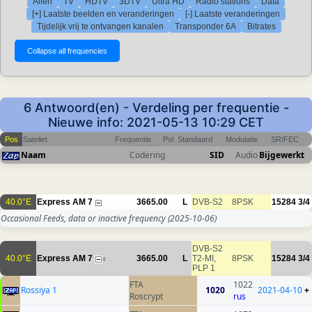
Allen
TV
HDTV
3DTV
Ultra HD
Radio stations
Data
[+] Laatste beelden en veranderingen
[-] Laatste veranderingen
Tijdelijk vrij te ontvangen kanalen
Transponder 6A
Bitrates
6 Antwoord(en) - Verdeling per frequentie -
Nieuwe info: 2021-05-13 10:29 CET
Pos
Sateliet
Frequentie
Pol
Standaard
Modulatie
SR/FEC
Naam
Codering
SID
Audio
Bijgewerkt
40.0°E
Express AM 7
3665.00
L
DVB-S2
8PSK
15284
3/4
Occasional Feeds, data or inactive frequency
(2025-10-06)
DVB-S2
40.0°E
Express AM 7
3665.00
L
T2-MI,
8PSK
15284
3/4
4
PLP 1
FTA
1022
Rossiya 1
1020
2021-04-10
+
Roscrypt
rus