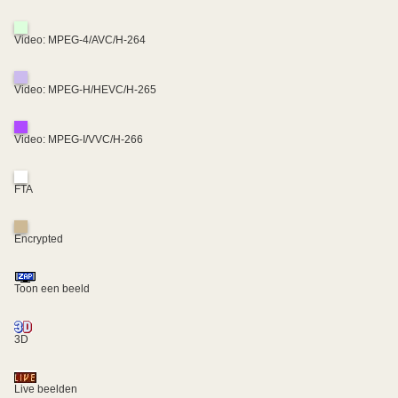
Video: MPEG-4/AVC/H-264
Video: MPEG-H/HEVC/H-265
Video: MPEG-I/VVC/H-266
FTA
Encrypted
Toon een beeld
3D
Live beelden