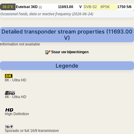
36.0°E
Eutelsat 36D
11693.00
V
DVB-S2
8PSK
1750
5/6
Occasional Feeds, data or inactive frequency
(2026-06-24)
Detailed transponder stream properties (11693.00
V)
Information not available
Stuur uw bijwerkingen
Legende
8K - Ultra HD
4K - Ultra HD
High Definition
Sporadic or full 16/9 transmission