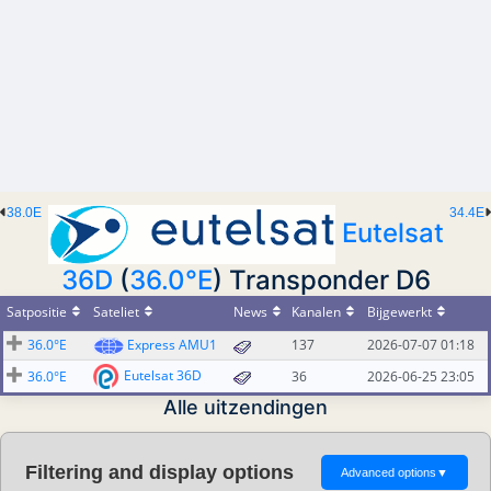
38.0E
34.4E
Eutelsat
36D
(
36.0°E
) Transponder D6
Satpositie
Sateliet
News
Kanalen
Bijgewerkt
36.0°E
Express AMU1
137
2026-07-07 01:18
Eutelsat 36D
36.0°E
36
2026-06-25 23:05
Alle uitzendingen
Filtering and display options
Advanced options
▼