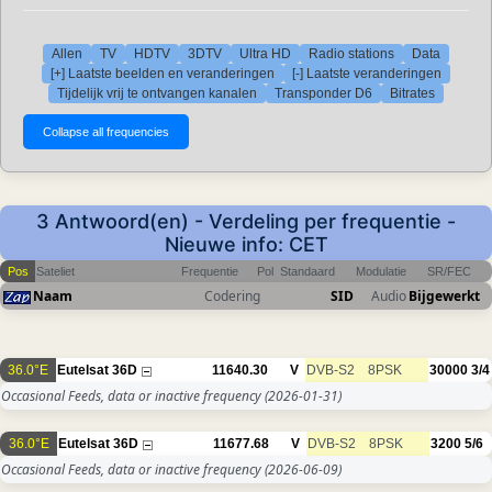
Allen
TV
HDTV
3DTV
Ultra HD
Radio stations
Data
[+] Laatste beelden en veranderingen
[-] Laatste veranderingen
Tijdelijk vrij te ontvangen kanalen
Transponder D6
Bitrates
3 Antwoord(en) - Verdeling per frequentie -
Nieuwe info: CET
Pos
Sateliet
Frequentie
Pol
Standaard
Modulatie
SR/FEC
Naam
Codering
SID
Audio
Bijgewerkt
36.0°E
Eutelsat 36D
11640.30
V
DVB-S2
8PSK
30000
3/4
Occasional Feeds, data or inactive frequency
(2026-01-31)
36.0°E
Eutelsat 36D
11677.68
V
DVB-S2
8PSK
3200
5/6
Occasional Feeds, data or inactive frequency
(2026-06-09)