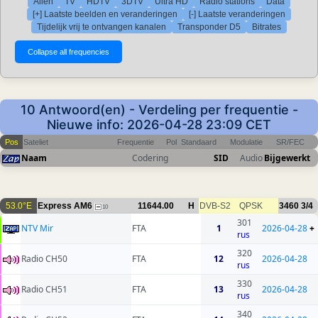
Allen
TV
HDTV
3DTV
Ultra HD
Radio stations
Data
[+] Laatste beelden en veranderingen
[-] Laatste veranderingen
Tijdelijk vrij te ontvangen kanalen
Transponder D5
Bitrates
10 Antwoord(en) - Verdeling per frequentie -
Nieuwe info: 2026-04-28 23:09 CET
Pos
Sateliet
Frequentie
Pol
Standaard
Modulatie
SR/FEC
Naam
Codering
SID
Audio
Bijgewerkt
53.0°E
Express AM6
11644.00
H
DVB-S2
QPSK
3460
3/4
10
301
NTV Mir
FTA
1
2026-04-28
+
rus
320
Radio CH50
FTA
12
2026-04-28
rus
330
Radio CH51
FTA
13
2026-04-28
rus
340