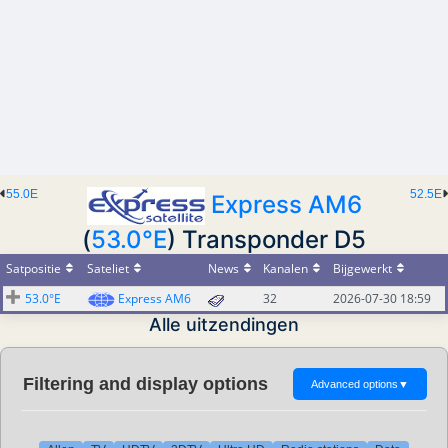
55.0E
52.5E
Express AM6
(
53.0°E
) Transponder D5
Satpositie
Sateliet
News
Kanalen
Bijgewerkt
53.0°E
Express AM6
32
2026-07-30 18:59
Alle uitzendingen
Filtering and display options
Advanced options
▼