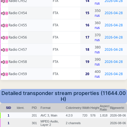
Radio CH52
FTA
14
2026-04-28
rus
350
Radio CH54
FTA
15
2026-04-28
rus
360
Radio CH55
FTA
16
2026-04-28
rus
370
Radio CH56
FTA
17
2026-04-28
rus
380
Radio CH57
FTA
18
2026-04-28
rus
390
Radio CH58
FTA
19
2026-04-28
rus
400
Radio CH59
FTA
20
2026-04-28
rus
Detailed transponder stream properties (11644.00
H)
Aspect
SID
Ident.
PID
Format
Colorimetry
Width
Height
Bijgewerkt
Ratio
1
201
AVC 3, Main
4:2:0
720
576
1.818
2026-08-06
MPEG Audio,
1
301
2 channels
2026-08-06
Layer 2