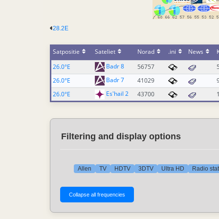
28.2E
Satpositie
Sateliet
Norad
.ini
News
Badr 8
26.0°E
56757
Badr 7
26.0°E
41029
Es'hail 2
26.0°E
43700
Filtering and display options
Allen
TV
HDTV
3DTV
Ultra HD
Radio sta