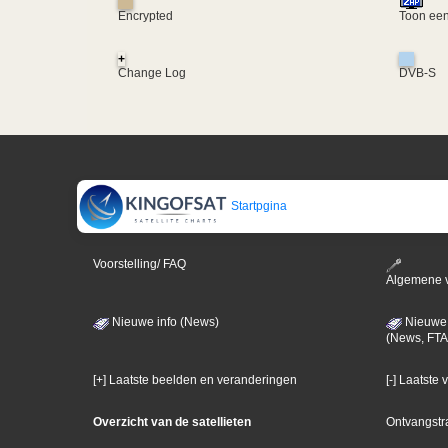
Encrypted
Toon een
+
Change Log
DVB-S
Startpgina
Voorstelling/ FAQ
Algemene 
Nieuwe info (News)
Nieuwe 
(News, FTA
[+] Laatste beelden en veranderingen
[-] Laatste
Overzicht van de satellieten
Ontvangstr