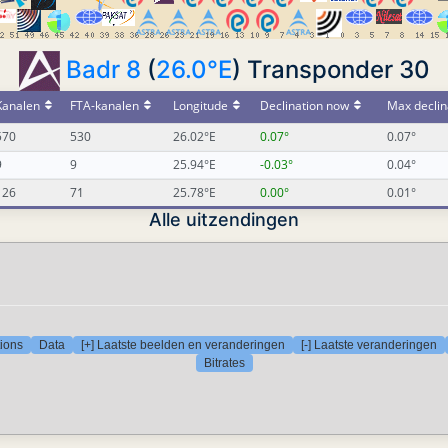
Badr 8
(
26.0°E
) Transponder 30
Kanalen
FTA-kanalen
Longitude
Declination now
Max declin
570
530
26.02°E
0.07°
0.07°
9
9
25.94°E
-0.03°
0.04°
126
71
25.78°E
0.00°
0.01°
Alle uitzendingen
tions
Data
[+] Laatste beelden en veranderingen
[-] Laatste veranderingen
Bitrates