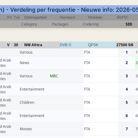
) - Verdeling per frequentie - Nieuwe info: 2026-
Pol
Txp
Dekkinggebied
Standaard
Modulatie
SR/FEC
Category
Packages
Codering
SID
V
30
NW Africa
DVB-S
QPSK
27500
5/6
Various
FTA
1
1
d Arab
News
FTA
2
2
ates
d Arab
Various
MBC
FTA
3
3
ates
d Arab
Entertainment
FTA
4
4
ates
d Arab
Children
FTA
5
5
ates
d Arab
Entertainment
FTA
6
6
ates
d Arab
Movies
FTA
7
7
ates