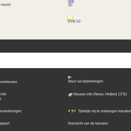
 beeld
3D
DVB-S2
Stuur uw bijwerkingen
voorkeuren
info
Nieuwe info (News, Hotbird 13°E)
)
 veranderingen
Tijdelijk vrij te ontvangen kanalen
apport
Overzicht van de kanalen