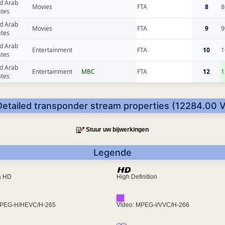
d Arab
Movies
FTA
8
8
ates
d Arab
Movies
FTA
9
9
ates
d Arab
Entertainment
FTA
10
1
ates
d Arab
Entertainment
MBC
FTA
12
1
ates
Detailed transponder stream properties (12284.00 V
Stuur uw bijwerkingen
Legende
ra HD
High Definition
MPEG-H/HEVC/H-265
Video: MPEG-I/VVC/H-266