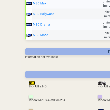
Unite
MBC Max
Emir
Unite
MBC Bollywood
Emir
Unite
MBC Drama
Emir
Unite
MBC Mood
Emir
Information not available
4K - Ult
8K - Ultra HD
Video: MPEG-4/AVC/H-264
Video: 