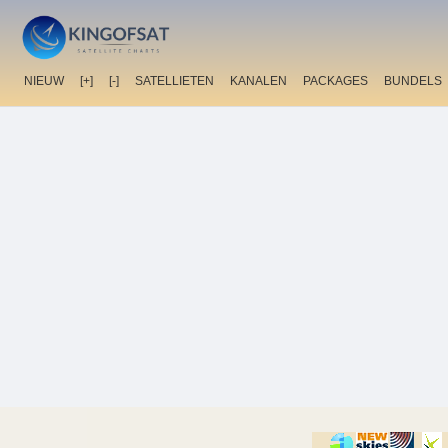
NIEUW
[+]
[-]
SATELLIETEN
KANALEN
PACKAGES
BUNDELS