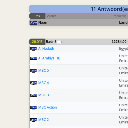
11 Antwoord(en
Pos
Sateliet
Frequentie
Naam
Land
26.0°E
Badr 8
12284.00
11
Al Hadath
Egypt
Unite
Al Arabiya HD
Emir
Unite
MBC 5
Emir
Unite
MBC 4
Emir
Unite
MBC 3
Emir
Unite
MBC Action
Emir
Unite
MBC 2
Emir