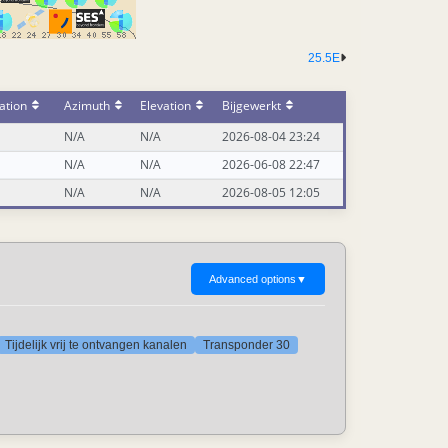
25.5E
ation
Azimuth
Elevation
Bijgewerkt
N/A
N/A
2026-08-04 23:24
N/A
N/A
2026-06-08 22:47
N/A
N/A
2026-08-05 12:05
Advanced options
▼
Tijdelijk vrij te ontvangen kanalen
Transponder 30