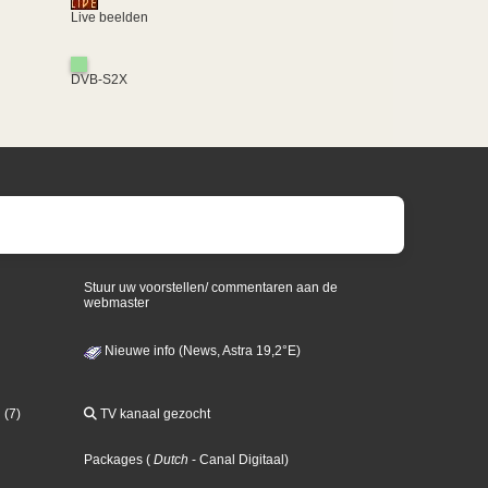
Live beelden
DVB-S2X
Stuur uw voorstellen/ commentaren aan de
webmaster
Nieuwe info (News, Astra 19,2°E)
 (7)
TV kanaal gezocht
Packages
(
Dutch
- Canal Digitaal
)