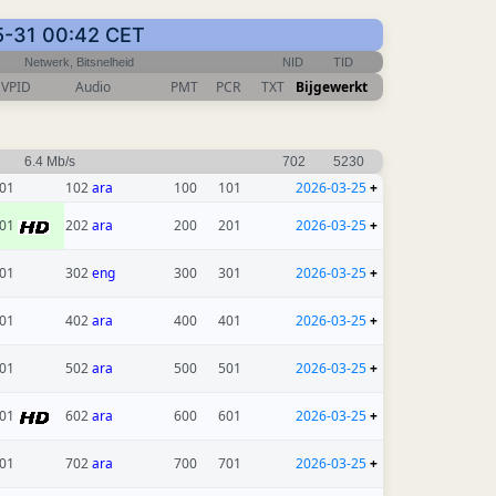
05-31 00:42 CET
Netwerk, Bitsnelheid
NID
TID
VPID
Audio
PMT
PCR
TXT
Bijgewerkt
6.4 Mb/s
702
5230
01
102
ara
100
101
2026-03-25
+
01
202
ara
200
201
2026-03-25
+
01
302
eng
300
301
2026-03-25
+
01
402
ara
400
401
2026-03-25
+
01
502
ara
500
501
2026-03-25
+
01
602
ara
600
601
2026-03-25
+
01
702
ara
700
701
2026-03-25
+