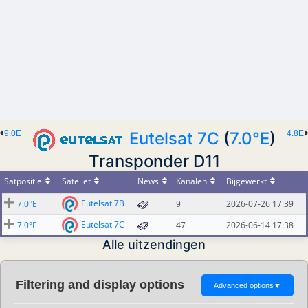
9.0E
Eutelsat 7C
(
7.0°E
)
4.8E
Transponder D11
Satpositie
Sateliet
News
Kanalen
Bijgewerkt
Eutelsat 7B
7.0°E
9
2026-07-26 17:39
Eutelsat 7C
7.0°E
47
2026-06-14 17:38
Alle uitzendingen
Filtering and display options
Advanced options
▼