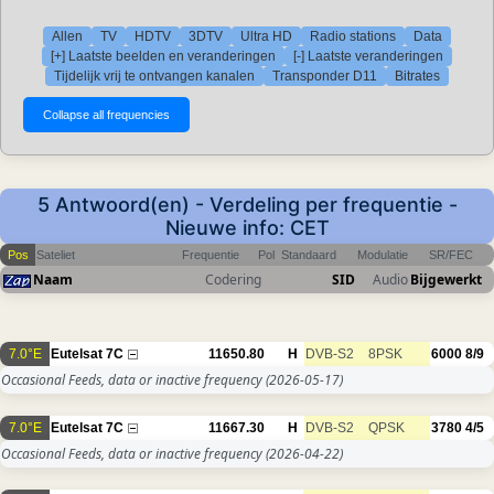
Allen
TV
HDTV
3DTV
Ultra HD
Radio stations
Data
[+] Laatste beelden en veranderingen
[-] Laatste veranderingen
Tijdelijk vrij te ontvangen kanalen
Transponder D11
Bitrates
5 Antwoord(en) - Verdeling per frequentie -
Nieuwe info: CET
Pos
Sateliet
Frequentie
Pol
Standaard
Modulatie
SR/FEC
Naam
Codering
SID
Audio
Bijgewerkt
7.0°E
Eutelsat 7C
11650.80
H
DVB-S2
8PSK
6000
8/9
Occasional Feeds, data or inactive frequency
(2026-05-17)
7.0°E
Eutelsat 7C
11667.30
H
DVB-S2
QPSK
3780
4/5
Occasional Feeds, data or inactive frequency
(2026-04-22)