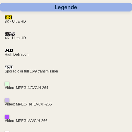
Legende
8K - Ultra HD
4K - Ultra HD
High Definition
Sporadic or full 16/9 transmission
Video: MPEG-4/AVC/H-264
Video: MPEG-H/HEVC/H-265
Video: MPEG-I/VVC/H-266