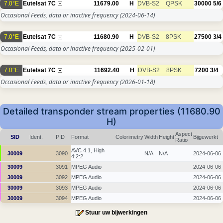
7.0°E
Eutelsat 7C
11679.00
H
DVB-S2
QPSK
30000
5/6
Occasional Feeds, data or inactive frequency
(2024-06-14)
7.0°E
Eutelsat 7C
11680.90
H
DVB-S2
8PSK
27500
3/4
Occasional Feeds, data or inactive frequency
(2025-02-01)
7.0°E
Eutelsat 7C
11692.40
H
DVB-S2
8PSK
7200
3/4
Occasional Feeds, data or inactive frequency
(2026-01-18)
Detailed transponder stream properties (11680.90
H)
Aspect
SID
Ident.
PID
Format
Colorimetry
Width
Height
Bijgewerkt
Ratio
AVC 4.1, High
30009
3090
N/A
N/A
2024-06-06
4:2:2
30009
3091
MPEG Audio
2024-06-06
30009
3092
MPEG Audio
2024-06-06
30009
3093
MPEG Audio
2024-06-06
30009
3094
MPEG Audio
2024-06-06
Stuur uw bijwerkingen