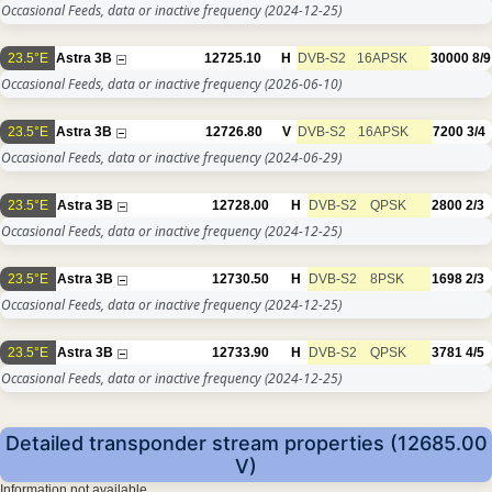
Occasional Feeds, data or inactive frequency
(2024-12-25)
23.5°E
Astra 3B
12725.10
H
DVB-S2
16APSK
30000
8/9
Occasional Feeds, data or inactive frequency
(2026-06-10)
23.5°E
Astra 3B
12726.80
V
DVB-S2
16APSK
7200
3/4
Occasional Feeds, data or inactive frequency
(2024-06-29)
23.5°E
Astra 3B
12728.00
H
DVB-S2
QPSK
2800
2/3
Occasional Feeds, data or inactive frequency
(2024-12-25)
23.5°E
Astra 3B
12730.50
H
DVB-S2
8PSK
1698
2/3
Occasional Feeds, data or inactive frequency
(2024-12-25)
23.5°E
Astra 3B
12733.90
H
DVB-S2
QPSK
3781
4/5
Occasional Feeds, data or inactive frequency
(2024-12-25)
Detailed transponder stream properties (12685.00
V)
Information not available