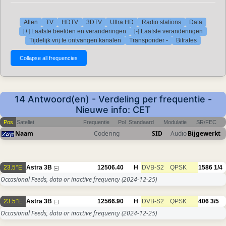
Allen
TV
HDTV
3DTV
Ultra HD
Radio stations
Data
[+] Laatste beelden en veranderingen
[-] Laatste veranderingen
Tijdelijk vrij te ontvangen kanalen
Transponder -
Bitrates
14 Antwoord(en) - Verdeling per frequentie -
Nieuwe info: CET
Pos
Sateliet
Frequentie
Pol
Standaard
Modulatie
SR/FEC
Naam
Codering
SID
Audio
Bijgewerkt
23.5°E
Astra 3B
12506.40
H
DVB-S2
QPSK
1586
1/4
Occasional Feeds, data or inactive frequency
(2024-12-25)
23.5°E
Astra 3B
12566.90
H
DVB-S2
QPSK
406
3/5
Occasional Feeds, data or inactive frequency
(2024-12-25)