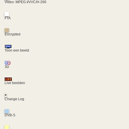
Video: MPEG-I/VVC/H-266
FTA
Encrypted
Toon een beeld
3D
Live beelden
+
Change Log
DVB-S