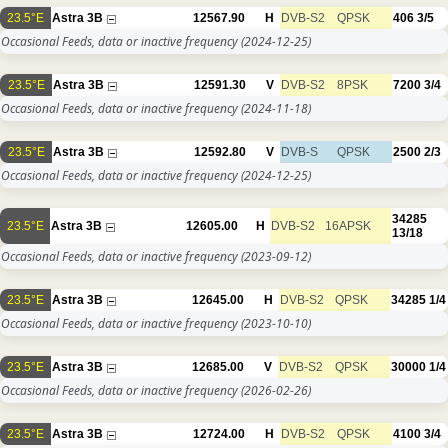
23.5°E
Astra 3B
12567.90
H
DVB-S2
QPSK
406
3/5
Occasional Feeds, data or inactive frequency
(2024-12-25)
23.5°E
Astra 3B
12591.30
V
DVB-S2
8PSK
7200
3/4
Occasional Feeds, data or inactive frequency
(2024-11-18)
23.5°E
Astra 3B
12592.80
V
DVB-S
QPSK
2500
2/3
Occasional Feeds, data or inactive frequency
(2024-12-25)
34285
23.5°E
Astra 3B
12605.00
H
DVB-S2
16APSK
13/18
Occasional Feeds, data or inactive frequency
(2023-09-12)
23.5°E
Astra 3B
12645.00
H
DVB-S2
QPSK
34285
1/4
Occasional Feeds, data or inactive frequency
(2023-10-10)
23.5°E
Astra 3B
12685.00
V
DVB-S2
QPSK
30000
1/4
Occasional Feeds, data or inactive frequency
(2026-02-26)
23.5°E
Astra 3B
12724.00
H
DVB-S2
QPSK
4100
3/4