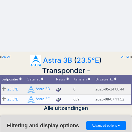
24.2E
21.6E
Astra 3B
(
23.5°E
)
Transponder -
Satpositie
Sateliet
News
Kanalen
Bijgewerkt
Astra 3B
23.5°E
0
2026-05-24 00:44
Astra 3C
23.5°E
639
2026-08-07 11:52
Alle uitzendingen
Filtering and display options
Advanced options
▼