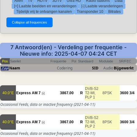
Allen
TV
HDTV
3DTV
Ultra HD
Radio stations
Data
[+] Laatste beelden en veranderingen
[-] Laatste veranderingen
Tijdelijk vrij te ontvangen kanalen
Transponder 10
Bitrates
7 Antwoord(en) - Verdeling per frequentie -
Nieuwe info: 2025-04-07 04:24 CET
Pos
Sateliet
Frequentie
Pol
Standaard
Modulatie
SR/FEC
Naam
Codering
SID
Audio
Bijgewerkt
DVB-S2
40.0°E
Express AM 7
3867.00
R
T2-MI,
8PSK
3600
3/4
PLP 1
Occasional Feeds, data or inactive frequency
(2021-04-11)
DVB-S2
40.0°E
Express AM 7
3867.00
R
T2-MI,
8PSK
3600
3/4
PLP 2
Occasional Feeds, data or inactive frequency
(2021-04-11)