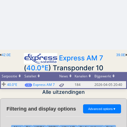
42.0E
39.0E
Express AM 7
(
40.0°E
) Transponder 10
Satpositie
Sateliet
News
Kanalen
Bijgewerkt
40.0°E
Express AM 7
184
2026-04-05 20:40
Alle uitzendingen
Filtering and display options
Advanced options
▼