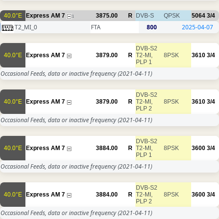
40.0°E
Express AM 7
3875.00
R
DVB-S
QPSK
5064
3/4
1
T2_MI_0
FTA
800
2025-04-07
DVB-S2
40.0°E
Express AM 7
3879.00
R
T2-MI,
8PSK
3610
3/4
PLP 1
Occasional Feeds, data or inactive frequency
(2021-04-11)
DVB-S2
40.0°E
Express AM 7
3879.00
R
T2-MI,
8PSK
3610
3/4
PLP 2
Occasional Feeds, data or inactive frequency
(2021-04-11)
DVB-S2
40.0°E
Express AM 7
3884.00
R
T2-MI,
8PSK
3600
3/4
PLP 1
Occasional Feeds, data or inactive frequency
(2021-04-11)
DVB-S2
40.0°E
Express AM 7
3884.00
R
T2-MI,
8PSK
3600
3/4
PLP 2
Occasional Feeds, data or inactive frequency
(2021-04-11)