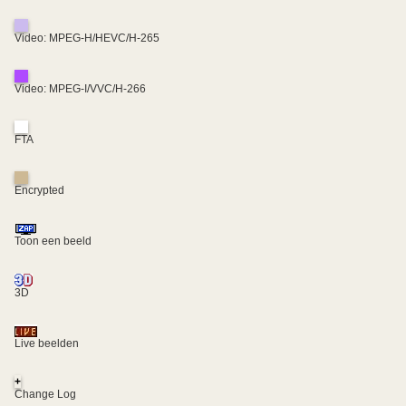
Video: MPEG-H/HEVC/H-265
Video: MPEG-I/VVC/H-266
FTA
Encrypted
Toon een beeld
3D
Live beelden
+
Change Log