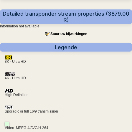
Detailed transponder stream properties (3879.00
R)
Information not available
Stuur uw bijwerkingen
Legende
8K - Ultra HD
4K - Ultra HD
High Definition
Sporadic or full 16/9 transmission
Video: MPEG-4/AVC/H-264