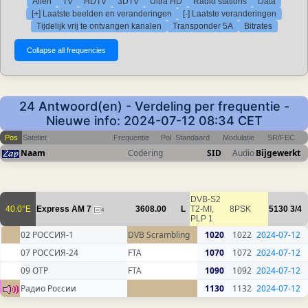
Allen
TV
HDTV
3DTV
Ultra HD
Radio stations
Data
[+] Laatste beelden en veranderingen
[-] Laatste veranderingen
Tijdelijk vrij te ontvangen kanalen
Transponder 5A
Bitrates
24 Antwoord(en) - Verdeling per frequentie -
Nieuwe info: 2024-07-12 08:34 CET
Pos
Sateliet
Frequentie
Pol
Standaard
Modulatie
SR/FEC
Naam
Codering
SID
Audio
Bijgewerkt
DVB-S2
40.0°E
Express AM 7
3608.00
L
T2-MI,
8PSK
5130
3/4
4
PLP 1
02 РОССИЯ-1
DVB Scrambling
1020
1022
2024-07-12
07 РОССИЯ-24
FTA
1070
1072
2024-07-12
09 ОТР
FTA
1090
1092
2024-07-12
Радио России
1130
1132
2024-07-12