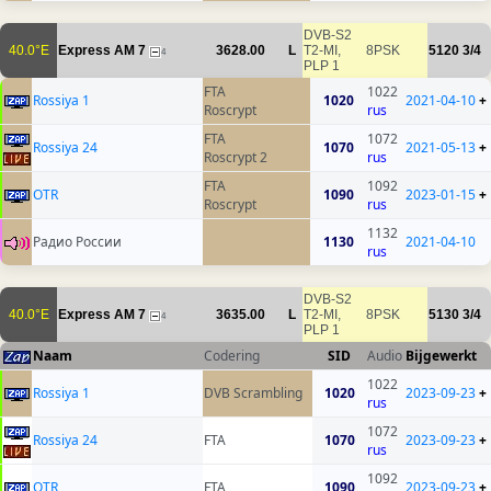
DVB-S2
40.0°E
Express AM 7
3628.00
L
T2-MI,
8PSK
5120
3/4
4
PLP 1
FTA
1022
Rossiya 1
1020
2021-04-10
+
Roscrypt
rus
FTA
1072
Rossiya 24
1070
2021-05-13
+
Roscrypt 2
rus
FTA
1092
OTR
1090
2023-01-15
+
Roscrypt
rus
1132
Радио России
1130
2021-04-10
rus
DVB-S2
40.0°E
Express AM 7
3635.00
L
T2-MI,
8PSK
5130
3/4
4
PLP 1
Naam
Codering
SID
Audio
Bijgewerkt
1022
Rossiya 1
DVB Scrambling
1020
2023-09-23
+
rus
1072
Rossiya 24
FTA
1070
2023-09-23
+
rus
1092
OTR
FTA
1090
2023-09-23
+