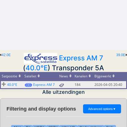
42.0E
39.0E
Express AM 7
(
40.0°E
) Transponder 5A
Satpositie
Sateliet
News
Kanalen
Bijgewerkt
40.0°E
Express AM 7
184
2026-04-05 20:40
Alle uitzendingen
Filtering and display options
Advanced options
▼