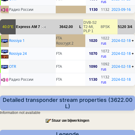
rus
Радио России
1130
1132
2023-09-16
DVB-S2
40.0°E
Express AM 7
3642.00
L
T2-MI,
8PSK
5120
3/4
4
PLP 1
FTA
1022
Rossiya 1
1020
2024-02-18
+
Roscrypt 2
rus
1072
Rossiya 24
FTA
1070
2024-02-18
+
rus
1092
OTR
FTA
1090
2024-02-18
+
rus
1132
Радио России
FTA
1130
2024-02-18
rus
Detailed transponder stream properties (3622.00
L)
Information not available
Stuur uw bijwerkingen
Legende