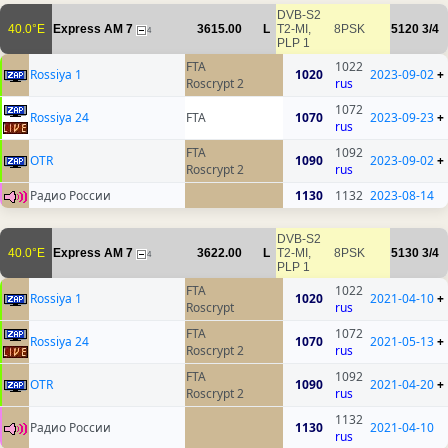
DVB-S2
40.0°E
Express AM 7
3615.00
L
T2-MI,
8PSK
5120
3/4
4
PLP 1
FTA
1022
Rossiya 1
1020
2023-09-02
+
Roscrypt 2
rus
1072
Rossiya 24
FTA
1070
2023-09-23
+
rus
FTA
1092
OTR
1090
2023-09-02
+
Roscrypt 2
rus
Радио России
1130
1132
2023-08-14
DVB-S2
40.0°E
Express AM 7
3622.00
L
T2-MI,
8PSK
5130
3/4
4
PLP 1
FTA
1022
Rossiya 1
1020
2021-04-10
+
Roscrypt
rus
FTA
1072
Rossiya 24
1070
2021-05-13
+
Roscrypt 2
rus
FTA
1092
OTR
1090
2021-04-20
+
Roscrypt 2
rus
1132
Радио России
1130
2021-04-10
rus