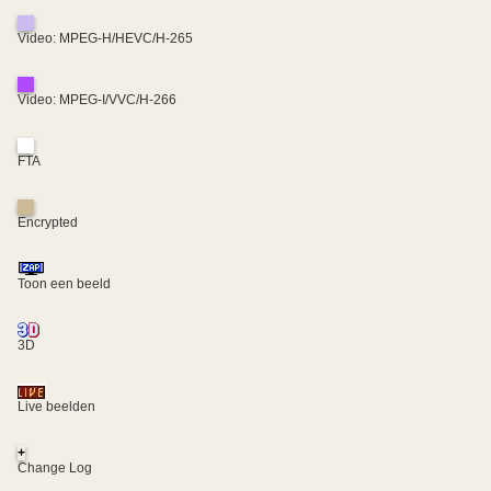
Video: MPEG-H/HEVC/H-265
Video: MPEG-I/VVC/H-266
FTA
Encrypted
Toon een beeld
3D
Live beelden
+
Change Log