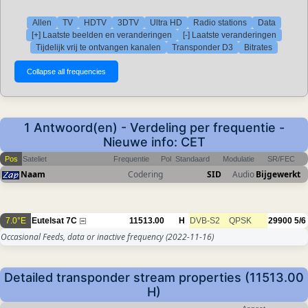
Allen
TV
HDTV
3DTV
Ultra HD
Radio stations
Data
[+] Laatste beelden en veranderingen
[-] Laatste veranderingen
Tijdelijk vrij te ontvangen kanalen
Transponder D3
Bitrates
1 Antwoord(en) - Verdeling per frequentie -
Nieuwe info: CET
Pos
Sateliet
Frequentie
Pol
Standaard
Modulatie
SR/FEC
Naam
Codering
SID
Audio
Bijgewerkt
7.0°E
Eutelsat 7C
11513.00
H
DVB-S2
QPSK
29900
5/6
Occasional Feeds, data or inactive frequency
(2022-11-16)
Detailed transponder stream properties (11513.00
H)