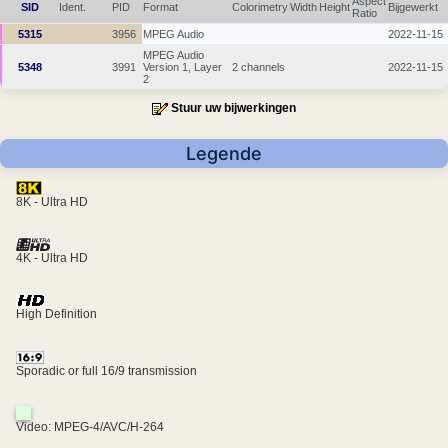
Aspect
SID
Ident.
PID
Format
Colorimetry
Width
Height
Bijgewerkt
Ratio
5315
3956
MPEG Audio
2022-11-15
MPEG Audio
5348
3991
Version 1, Layer
2 channels
2022-11-15
2
Stuur uw bijwerkingen
Legende
8K - Ultra HD
4K - Ultra HD
High Definition
Sporadic or full 16/9 transmission
Video: MPEG-4/AVC/H-264