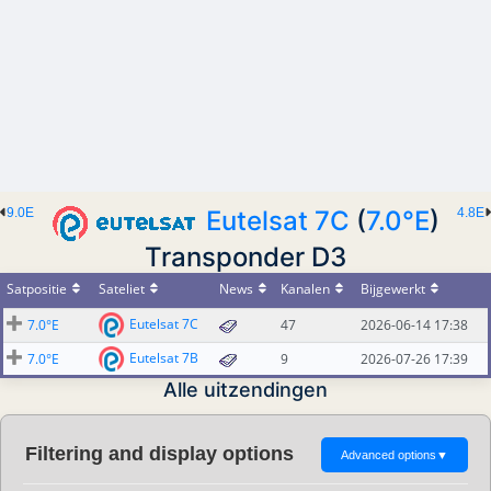
9.0E
Eutelsat 7C
(
7.0°E
)
4.8E
Transponder D3
Satpositie
Sateliet
News
Kanalen
Bijgewerkt
Eutelsat 7C
7.0°E
47
2026-06-14 17:38
Eutelsat 7B
7.0°E
9
2026-07-26 17:39
Alle uitzendingen
Filtering and display options
Advanced options
▼