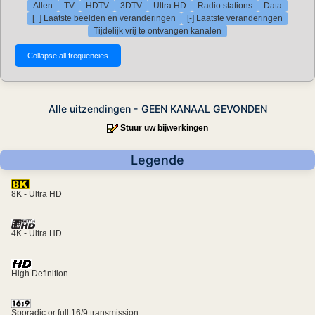
Allen
TV
HDTV
3DTV
Ultra HD
Radio stations
Data
[+] Laatste beelden en veranderingen
[-] Laatste veranderingen
Tijdelijk vrij te ontvangen kanalen
Alle uitzendingen - GEEN KANAAL GEVONDEN
Stuur uw bijwerkingen
Legende
8K - Ultra HD
4K - Ultra HD
High Definition
Sporadic or full 16/9 transmission