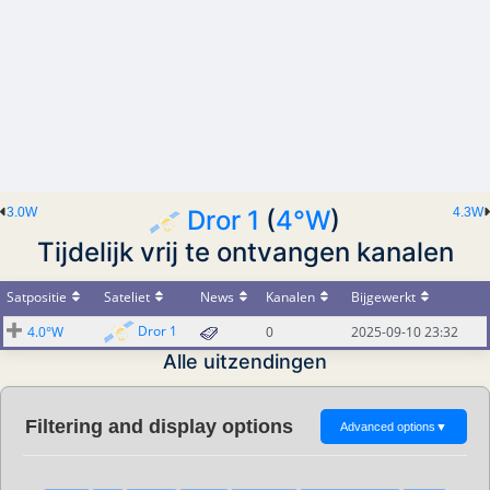
3.0W
Dror 1
(
4°W
)
4.3W
Tijdelijk vrij te ontvangen kanalen
Satpositie
Sateliet
News
Kanalen
Bijgewerkt
Dror 1
4.0°W
0
2025-09-10 23:32
Alle uitzendingen
Filtering and display options
Advanced options
▼