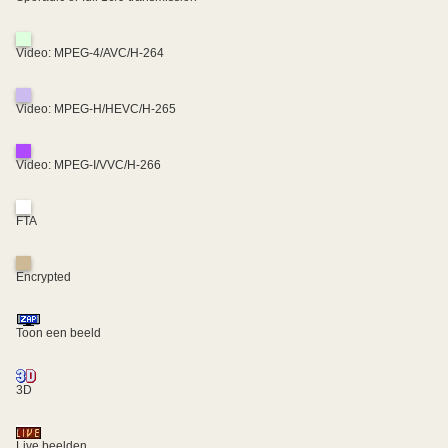
Video: MPEG-4/AVC/H-264
Video: MPEG-H/HEVC/H-265
Video: MPEG-I/VVC/H-266
FTA
Encrypted
Toon een beeld
3D
Live beelden