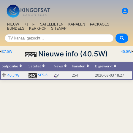
NIEUW
[+]
[-]
SATELLIETEN
KANALEN
PACKAGES
BUNDELS
KERKHOF
SITEMAP
37.5W
Nieuwe info (40.5W)
45.0W
Satpositie
Sateliet
News
Kanalen
Bijgewerkt
SES-6
40.5°W
254
2026-08-03 18:27