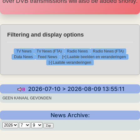
over DVB transmissions will also be added shortly.
Filtering and display options
TV News
TV News (FTA)
Radio News
Radio News (FTA)
Data News
Feed News
[+] Laatste beelden en veranderingen
[-] Laatste veranderingen
2026-07-10 > 2026-08-09 13:55:11
GEEN KANAAL GEVONDEN
News Archive: