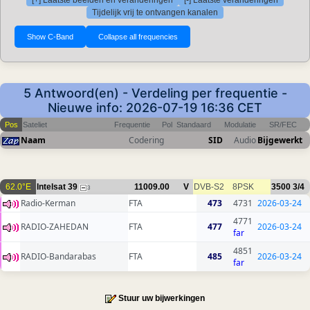
[+] Laatste beelden en veranderingen
[-] Laatste veranderingen
Tijdelijk vrij te ontvangen kanalen
5 Antwoord(en) - Verdeling per frequentie -
Nieuwe info: 2026-07-19 16:36 CET
Pos
Sateliet
Frequentie
Pol
Standaard
Modulatie
SR/FEC
Naam
Codering
SID
Audio
Bijgewerkt
62.0°E
Intelsat 39
11009.00
V
DVB-S2
8PSK
3500
3/4
3
Radio-Kerman
FTA
473
4731
2026-03-24
4771
RADIO-ZAHEDAN
FTA
477
2026-03-24
far
4851
RADIO-Bandarabas
FTA
485
2026-03-24
far
Stuur uw bijwerkingen