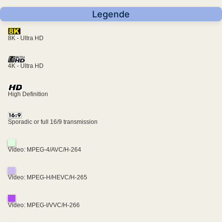
Legende
8K - Ultra HD
4K - Ultra HD
High Definition
Sporadic or full 16/9 transmission
Video: MPEG-4/AVC/H-264
Video: MPEG-H/HEVC/H-265
Video: MPEG-I/VVC/H-266