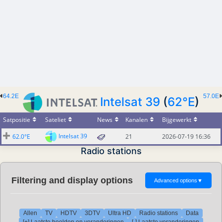
64.2E
57.0E
Intelsat 39
(
62°E
)
Satpositie
Sateliet
News
Kanalen
Bijgewerkt
Intelsat 39
62.0°E
21
2026-07-19 16:36
Radio stations
Filtering and display options
Advanced options
▼
Allen
TV
HDTV
3DTV
Ultra HD
Radio stations
Data