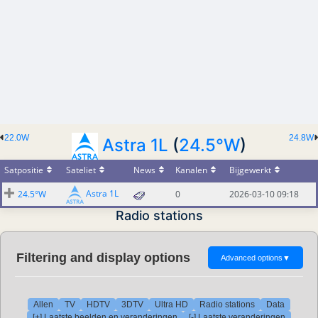
22.0W
24.8W
Astra 1L
(
24.5°W
)
Satpositie
Sateliet
News
Kanalen
Bijgewerkt
Astra 1L
24.5°W
0
2026-03-10 09:18
Radio stations
Filtering and display options
Advanced options
▼
Allen
TV
HDTV
3DTV
Ultra HD
Radio stations
Data
[+] Laatste beelden en veranderingen
[-] Laatste veranderingen