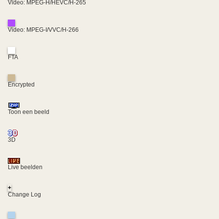
Video: MPEG-H/HEVC/H-265
Video: MPEG-I/VVC/H-266
FTA
Encrypted
Toon een beeld
3D
Live beelden
+
Change Log