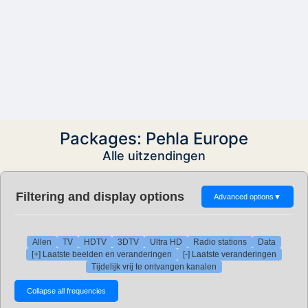
Packages: Pehla Europe
Alle uitzendingen
Filtering and display options
Advanced options
▼
Allen
TV
HDTV
3DTV
Ultra HD
Radio stations
Data
[+] Laatste beelden en veranderingen
[-] Laatste veranderingen
Tijdelijk vrij te ontvangen kanalen