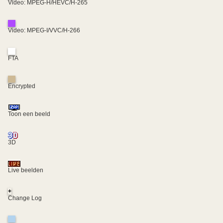
Video: MPEG-H/HEVC/H-265
Video: MPEG-I/VVC/H-266
FTA
Encrypted
Toon een beeld
3D
Live beelden
+
Change Log