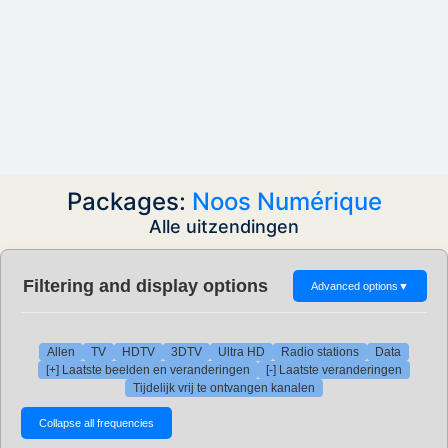
Packages:
Noos Numérique
Alle uitzendingen
Filtering and display options
Advanced options
▼
Allen
TV
HDTV
3DTV
Ultra HD
Radio stations
Data
[+] Laatste beelden en veranderingen
[-] Laatste veranderingen
Tijdelijk vrij te ontvangen kanalen