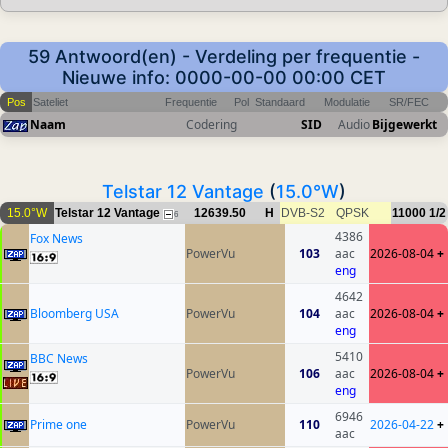
59 Antwoord(en) - Verdeling per frequentie -
Nieuwe info: 0000-00-00 00:00 CET
Pos
Sateliet
Frequentie
Pol
Standaard
Modulatie
SR/FEC
Naam
Codering
SID
Audio
Bijgewerkt
Telstar 12 Vantage
(
15.0°W
)
15.0°W
Telstar 12 Vantage
12639.50
H
DVB-S2
QPSK
11000
1/2
6
4386
Fox News
PowerVu
103
aac
2026-08-04
+
eng
4642
Bloomberg USA
PowerVu
104
aac
2026-08-04
+
eng
5410
BBC News
PowerVu
106
aac
2026-08-04
+
eng
6946
Prime one
PowerVu
110
2026-04-22
+
aac