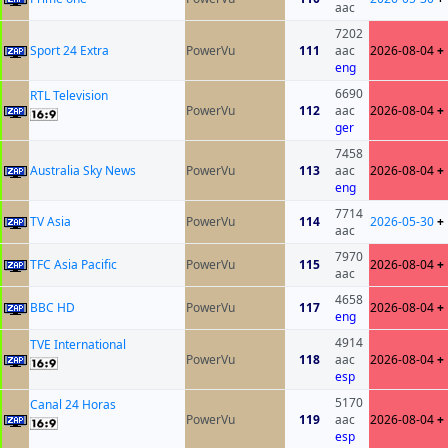
aac
7202
Sport 24 Extra
PowerVu
111
aac
2026-08-04
+
eng
6690
RTL Television
PowerVu
112
aac
2026-08-04
+
ger
7458
Australia Sky News
PowerVu
113
aac
2026-08-04
+
eng
7714
TV Asia
PowerVu
114
2026-05-30
+
aac
7970
TFC Asia Pacific
PowerVu
115
2026-08-04
+
aac
4658
BBC HD
PowerVu
117
2026-08-04
+
eng
4914
TVE International
PowerVu
118
aac
2026-08-04
+
esp
5170
Canal 24 Horas
PowerVu
119
aac
2026-08-04
+
esp