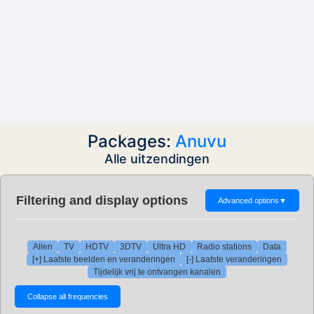
Packages:
Anuvu
Alle uitzendingen
Filtering and display options
Advanced options
▼
Allen
TV
HDTV
3DTV
Ultra HD
Radio stations
Data
[+] Laatste beelden en veranderingen
[-] Laatste veranderingen
Tijdelijk vrij te ontvangen kanalen