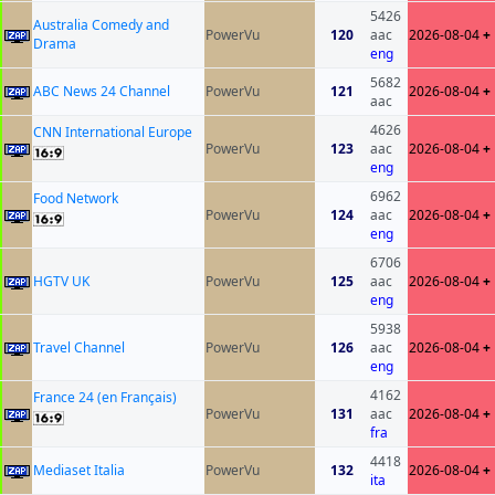
5426
Australia Comedy and
PowerVu
120
aac
2026-08-04
+
Drama
eng
5682
ABC News 24 Channel
PowerVu
121
2026-08-04
+
aac
4626
CNN International Europe
PowerVu
123
aac
2026-08-04
+
eng
6962
Food Network
PowerVu
124
aac
2026-08-04
+
eng
6706
HGTV UK
PowerVu
125
aac
2026-08-04
+
eng
5938
Travel Channel
PowerVu
126
aac
2026-08-04
+
eng
4162
France 24 (en Français)
PowerVu
131
aac
2026-08-04
+
fra
4418
Mediaset Italia
PowerVu
132
2026-08-04
+
ita