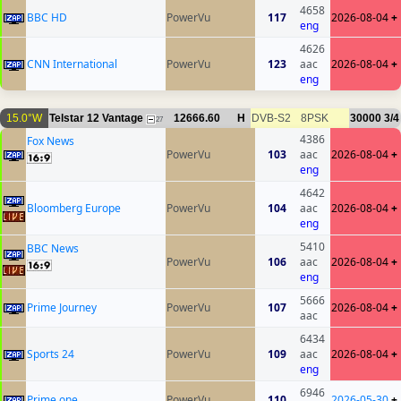
4658
BBC HD
PowerVu
117
2026-08-04
+
eng
4626
CNN International
PowerVu
123
aac
2026-08-04
+
eng
15.0°W
Telstar 12 Vantage
12666.60
H
DVB-S2
8PSK
30000
3/4
27
4386
Fox News
PowerVu
103
aac
2026-08-04
+
eng
4642
Bloomberg Europe
PowerVu
104
aac
2026-08-04
+
eng
5410
BBC News
PowerVu
106
aac
2026-08-04
+
eng
5666
Prime Journey
PowerVu
107
2026-08-04
+
aac
6434
Sports 24
PowerVu
109
aac
2026-08-04
+
eng
6946
Prime one
PowerVu
110
2026-05-30
+