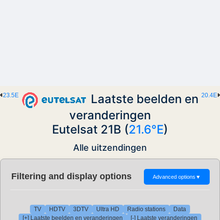
23.5E
Laatste beelden en
20.4E
veranderingen
Eutelsat 21B (
21.6°E
)
Alle uitzendingen
Filtering and display options
Advanced options
▼
TV
HDTV
3DTV
Ultra HD
Radio stations
Data
[+] Laatste beelden en veranderingen
[-] Laatste veranderingen