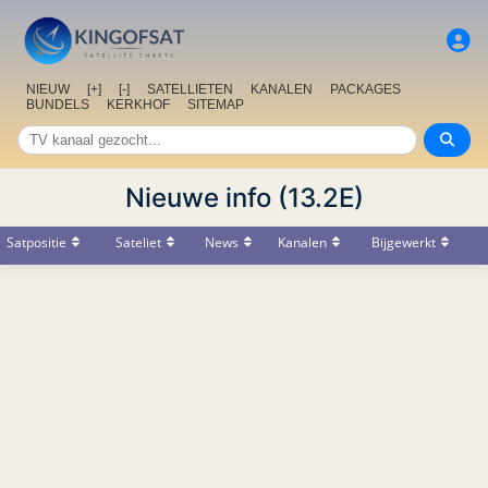
NIEUW
[+]
[-]
SATELLIETEN
KANALEN
PACKAGES
BUNDELS
KERKHOF
SITEMAP
Nieuwe info (13.2E)
Satpositie
Sateliet
News
Kanalen
Bijgewerkt