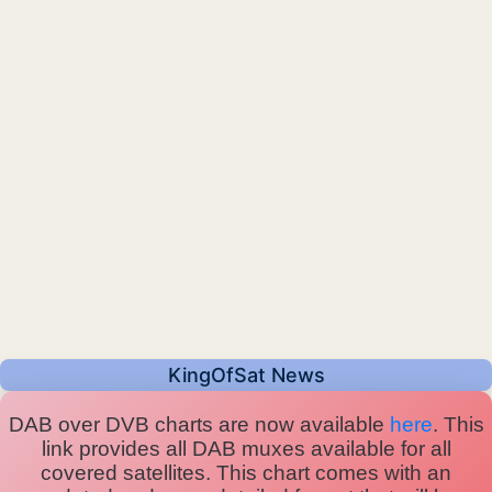
KingOfSat News
DAB over DVB charts are now available
here
. This
link provides all DAB muxes available for all
covered satellites. This chart comes with an