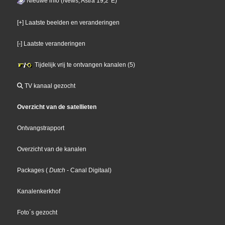
Nieuwe info (News, Astra 19,2°E)
[+] Laatste beelden en veranderingen
[-] Laatste veranderingen
Tijdelijk vrij te ontvangen kanalen (5)
TV kanaal gezocht
Overzicht van de satellieten
Ontvangstrapport
Overzicht van de kanalen
Packages
(
Dutch
- Canal Digitaal
)
Kanalenkerkhof
Foto´s gezocht