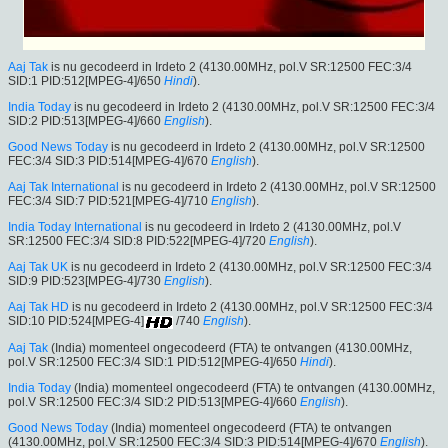
Aaj Tak
is nu gecodeerd in Irdeto 2 (4130.00MHz, pol.V SR:12500 FEC:3/4
SID:1 PID:512[MPEG-4]/650
Hindi
).
India Today
is nu gecodeerd in Irdeto 2 (4130.00MHz, pol.V SR:12500 FEC:3/4
SID:2 PID:513[MPEG-4]/660
English
).
Good News Today
is nu gecodeerd in Irdeto 2 (4130.00MHz, pol.V SR:12500
FEC:3/4 SID:3 PID:514[MPEG-4]/670
English
).
Aaj Tak International
is nu gecodeerd in Irdeto 2 (4130.00MHz, pol.V SR:12500
FEC:3/4 SID:7 PID:521[MPEG-4]/710
English
).
India Today International
is nu gecodeerd in Irdeto 2 (4130.00MHz, pol.V
SR:12500 FEC:3/4 SID:8 PID:522[MPEG-4]/720
English
).
Aaj Tak UK
is nu gecodeerd in Irdeto 2 (4130.00MHz, pol.V SR:12500 FEC:3/4
SID:9 PID:523[MPEG-4]/730
English
).
Aaj Tak HD
is nu gecodeerd in Irdeto 2 (4130.00MHz, pol.V SR:12500 FEC:3/4
SID:10 PID:524[MPEG-4]
/740
English
).
Aaj Tak
(India) momenteel ongecodeerd (FTA) te ontvangen (4130.00MHz,
pol.V SR:12500 FEC:3/4 SID:1 PID:512[MPEG-4]/650
Hindi
).
India Today
(India) momenteel ongecodeerd (FTA) te ontvangen (4130.00MHz,
pol.V SR:12500 FEC:3/4 SID:2 PID:513[MPEG-4]/660
English
).
Good News Today
(India) momenteel ongecodeerd (FTA) te ontvangen
(4130.00MHz, pol.V SR:12500 FEC:3/4 SID:3 PID:514[MPEG-4]/670
English
).