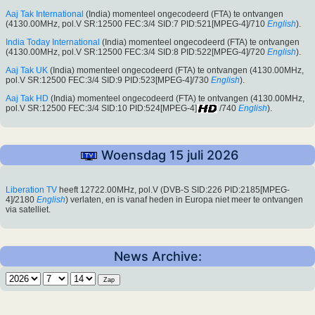
Aaj Tak International
(India) momenteel ongecodeerd (FTA) te ontvangen
(4130.00MHz, pol.V SR:12500 FEC:3/4 SID:7 PID:521[MPEG-4]/710
English
).
India Today International
(India) momenteel ongecodeerd (FTA) te ontvangen
(4130.00MHz, pol.V SR:12500 FEC:3/4 SID:8 PID:522[MPEG-4]/720
English
).
Aaj Tak UK
(India) momenteel ongecodeerd (FTA) te ontvangen (4130.00MHz,
pol.V SR:12500 FEC:3/4 SID:9 PID:523[MPEG-4]/730
English
).
Aaj Tak HD
(India) momenteel ongecodeerd (FTA) te ontvangen (4130.00MHz,
pol.V SR:12500 FEC:3/4 SID:10 PID:524[MPEG-4]
/740
English
).
Woensdag 15 juli 2026
Liberation TV
heeft 12722.00MHz, pol.V (DVB-S SID:226 PID:2185[MPEG-
4]/2180
English
) verlaten, en is vanaf heden in Europa niet meer te ontvangen
via satelliet.
News Archive: