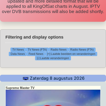
updated and more detailed format that will be
applied to all KingOfSat charts in August. IPTV
over DVB transmissions will also be added shortly.
Filtering and display options
TV News
TV News (FTA)
Radio News
Radio News (FTA)
Data News
Feed News
[+] Laatste beelden en veranderingen
[-] Laatste veranderingen
Zaterdag 8 augustus 2026
Supreme Master TV