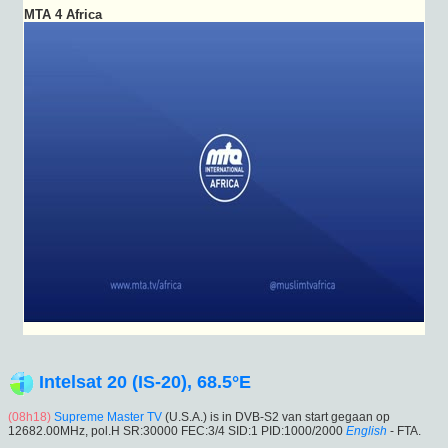
MTA 4 Africa
Intelsat 20 (IS-20), 68.5°E
(08h18)
Supreme Master TV
(U.S.A.) is in DVB-S2 van start gegaan op
12682.00MHz, pol.H SR:30000 FEC:3/4 SID:1 PID:1000/2000
English
- FTA.