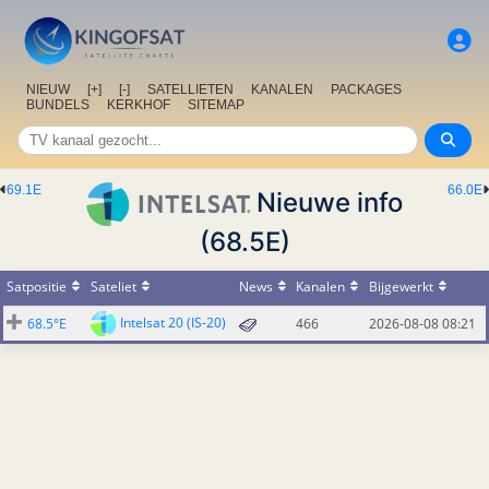
NIEUW
[+]
[-]
SATELLIETEN
KANALEN
PACKAGES
BUNDELS
KERKHOF
SITEMAP
69.1E
66.0E
Nieuwe info
(68.5E)
Satpositie
Sateliet
News
Kanalen
Bijgewerkt
Intelsat 20 (IS-20)
68.5°E
466
2026-08-08 08:21