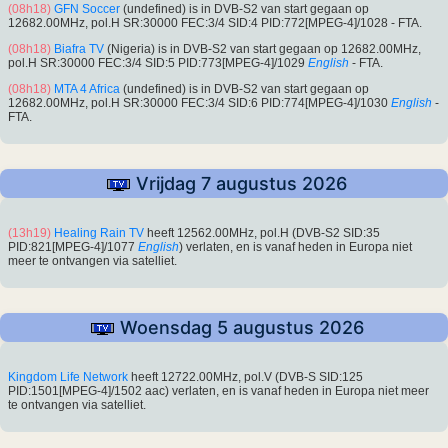
(08h18)
GFN Soccer
(undefined) is in DVB-S2 van start gegaan op
12682.00MHz, pol.H SR:30000 FEC:3/4 SID:4 PID:772[MPEG-4]/1028 - FTA.
(08h18)
Biafra TV
(Nigeria) is in DVB-S2 van start gegaan op 12682.00MHz,
pol.H SR:30000 FEC:3/4 SID:5 PID:773[MPEG-4]/1029
English
- FTA.
(08h18)
MTA 4 Africa
(undefined) is in DVB-S2 van start gegaan op
12682.00MHz, pol.H SR:30000 FEC:3/4 SID:6 PID:774[MPEG-4]/1030
English
-
FTA.
Vrijdag 7 augustus 2026
(13h19)
Healing Rain TV
heeft 12562.00MHz, pol.H (DVB-S2 SID:35
PID:821[MPEG-4]/1077
English
) verlaten, en is vanaf heden in Europa niet
meer te ontvangen via satelliet.
Woensdag 5 augustus 2026
Kingdom Life Network
heeft 12722.00MHz, pol.V (DVB-S SID:125
PID:1501[MPEG-4]/1502 aac) verlaten, en is vanaf heden in Europa niet meer
te ontvangen via satelliet.