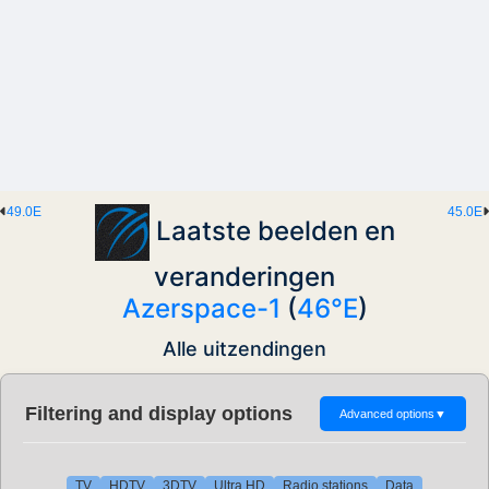
49.0E
45.0E
Laatste beelden en
veranderingen
Azerspace-1
(
46°E
)
Alle uitzendingen
Filtering and display options
Advanced options
▼
TV
HDTV
3DTV
Ultra HD
Radio stations
Data