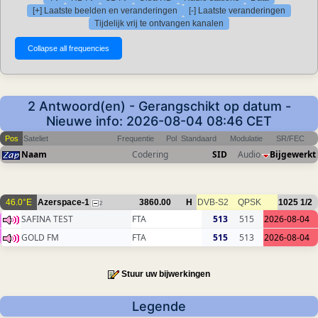
[+] Laatste beelden en veranderingen
[-] Laatste veranderingen
Tijdelijk vrij te ontvangen kanalen
2 Antwoord(en) - Gerangschikt op datum -
Nieuwe info: 2026-08-04 08:46 CET
Pos
Sateliet
Frequentie
Pol
Standaard
Modulatie
SR/FEC
Naam
Codering
SID
Audio
Bijgewerkt
46.0°E
Azerspace-1
3860.00
H
DVB-S2
QPSK
1025
1/2
2
SAFINA TEST
FTA
513
515
2026-08-04
GOLD FM
FTA
515
513
2026-08-04
Stuur uw bijwerkingen
Legende