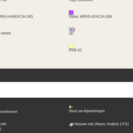
MPEG-H/HEVC/H-265
Video: MPEG-I/VVC/H-266
 beeld
3D
DVB-S2
Stuur uw bijwerkingen
voorkeuren
info
Nieuwe info (News, Hotbird 13°E)
)