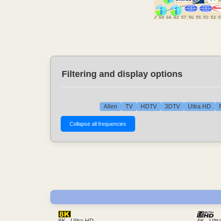
Filtering and display options
Allen
TV
HDTV
3DTV
Ultra HD
4K - Ult