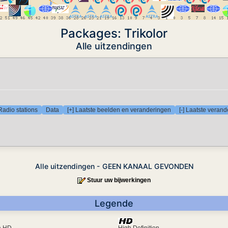
Packages: Trikolor
Alle uitzendingen
Radio stations
Data
[+] Laatste beelden en veranderingen
[-] Laatste veran
Alle uitzendingen - GEEN KANAAL GEVONDEN
Stuur uw bijwerkingen
Legende
ra HD
High Definition