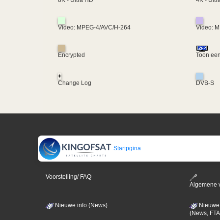
8K - Ultra HD
Video: MPEG-4/AVC/H-264
Video: 
Encrypted
Toon een
+
Change Log
DVB-S
Startpgina
Voorstelling/ FAQ
Algemene 
Nieuwe info (News)
Nieuwe 
(News, FTA