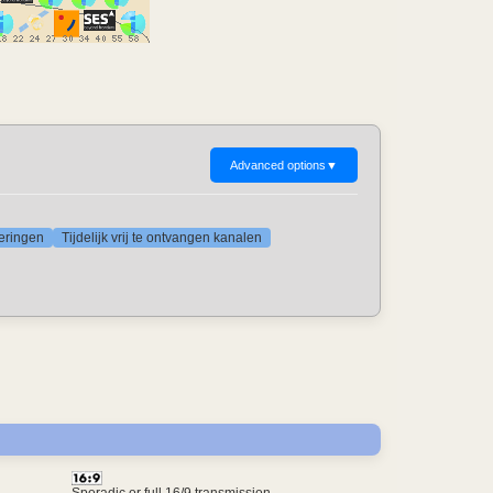
Advanced options
▼
deringen
Tijdelijk vrij te ontvangen kanalen
Sporadic or full 16/9 transmission