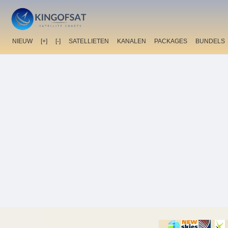
NIEUW
[+]
[-]
SATELLIETEN
KANALEN
PACKAGES
BUNDELS