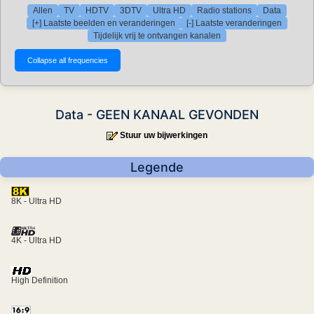
Allen
TV
HDTV
3DTV
Ultra HD
Radio stations
Data
[+] Laatste beelden en veranderingen
[-] Laatste veranderingen
Tijdelijk vrij te ontvangen kanalen
Data - GEEN KANAAL GEVONDEN
Stuur uw bijwerkingen
Legende
8K - Ultra HD
4K - Ultra HD
High Definition