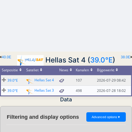
40.0E
38.0E
Hellas Sat 4 (
39.0°E
)
Satpositie
Sateliet
News
Kanalen
Bijgewerkt
Hellas Sat 4
39.0°E
107
2026-07-29 08:42
Hellas Sat 3
39.0°E
498
2026-07-28 18:02
Data
Filtering and display options
Advanced options
▼