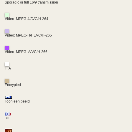
Sporadic or full 16/9 transmission
Video: MPEG-4/AVC/H-264
Video: MPEG-H/HEVC/H-265
Video: MPEG-I/VVC/H-266
FTA
Encrypted
Toon een beeld
3D