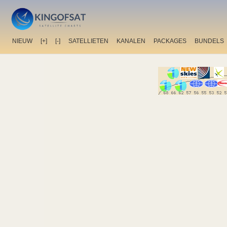
NIEUW
[+]
[-]
SATELLIETEN
KANALEN
PACKAGES
BUNDELS