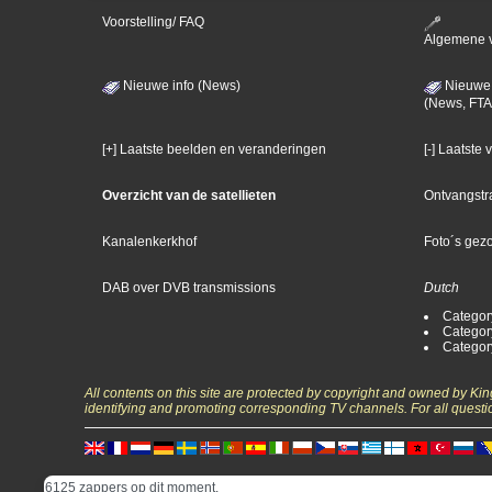
Voorstelling/ FAQ
Algemene 
Nieuwe info (News)
Nieuwe 
(News, FTA
[+] Laatste beelden en veranderingen
[-] Laatste
Overzicht van de satellieten
Ontvangstr
Kanalenkerkhof
Foto´s gez
DAB over DVB transmissions
Dutch
Categor
Categor
Categor
All contents on this site are protected by copyright and owned by Ki
identifying and promoting corresponding TV channels. For all questi
6125 zappers op dit moment.