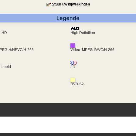
Stuur uw bijwerkingen
Legende
ra HD
High Definition
MPEG-H/HEVC/H-265
Video: MPEG-I/VVC/H-266
 beeld
3D
DVB-S2