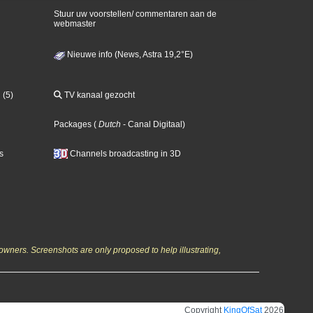
Stuur uw voorstellen/ commentaren aan de
webmaster
Nieuwe info (News, Astra 19,2°E)
 (5)
TV kanaal gezocht
Packages
(
Dutch
- Canal Digitaal
)
s
Channels broadcasting in 3D
owners. Screenshots are only proposed to help illustrating,
Copyright
KingOfSat
2026