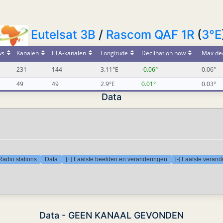
Eutelsat 3B
/
Rascom QAF 1R
(
3°E
ws
Kanalen
FTA-kanalen
Longitude
Declination now
Max dec
231
144
3.11°E
-0.06°
0.06°
49
49
2.9°E
0.01°
0.03°
Data
Radio stations
Data
[+] Laatste beelden en veranderingen
[-] Laatste veran
Data - GEEN KANAAL GEVONDEN