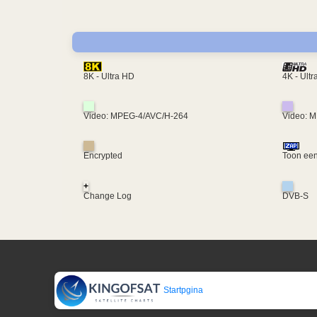
4K - Ult
8K - Ultra HD
Video: MPEG-4/AVC/H-264
Video: 
Encrypted
Toon een
+
Change Log
DVB-S
Startpgina