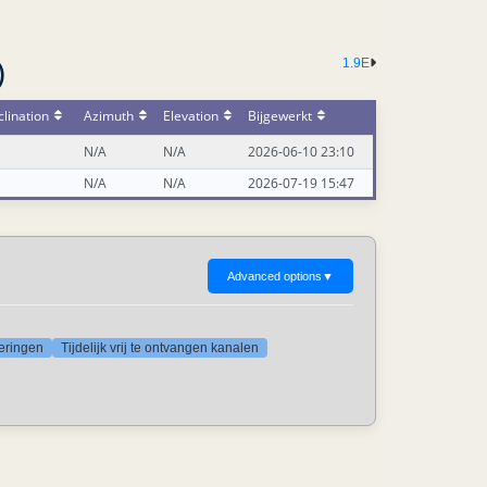
1.9E
)
lination
Azimuth
Elevation
Bijgewerkt
N/A
N/A
2026-06-10 23:10
N/A
N/A
2026-07-19 15:47
Advanced options
▼
deringen
Tijdelijk vrij te ontvangen kanalen