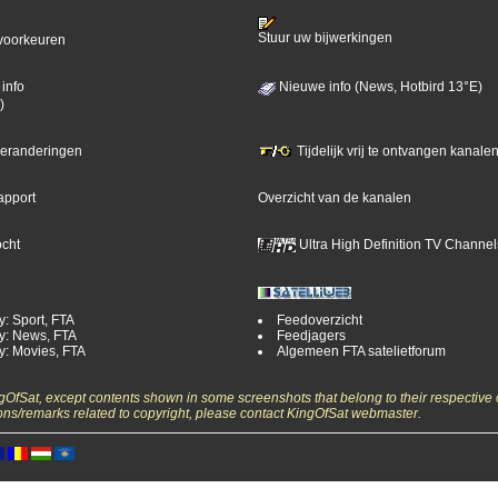
Stuur uw bijwerkingen
voorkeuren
info
Nieuwe info (News, Hotbird 13°E)
)
 veranderingen
Tijdelijk vrij te ontvangen kanalen
apport
Overzicht van de kanalen
ocht
Ultra High Definition TV Channel
y: Sport, FTA
Feedoverzicht
y: News, FTA
Feedjagers
y: Movies, FTA
Algemeen FTA satelietforum
ngOfSat, except contents shown in some screenshots that belong to their respective 
ons/remarks related to copyright, please contact KingOfSat webmaster.