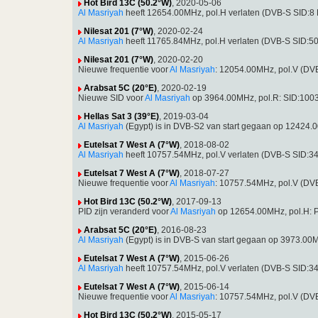
Hot Bird 13C (50.2°W)
, 2020-05-06
Al Masriyah
heeft 12654.00MHz, pol.H verlaten (DVB-S SID:8
Nilesat 201 (7°W)
, 2020-02-24
Al Masriyah
heeft 11765.84MHz, pol.H verlaten (DVB-S SID:5
Nilesat 201 (7°W)
, 2020-02-20
Nieuwe frequentie voor
Al Masriyah
: 12054.00MHz, pol.V (D
Arabsat 5C (20°E)
, 2020-02-19
Nieuwe SID voor
Al Masriyah
op 3964.00MHz, pol.R: SID:1003
Hellas Sat 3 (39°E)
, 2019-03-04
Al Masriyah
(Egypt) is in DVB-S2 van start gegaan op 12424
Eutelsat 7 West A (7°W)
, 2018-08-02
Al Masriyah
heeft 10757.54MHz, pol.V verlaten (DVB-S SID:3
Eutelsat 7 West A (7°W)
, 2018-07-27
Nieuwe frequentie voor
Al Masriyah
: 10757.54MHz, pol.V (D
Hot Bird 13C (50.2°W)
, 2017-09-13
PID zijn veranderd voor
Al Masriyah
op 12654.00MHz, pol.H: 
Arabsat 5C (20°E)
, 2016-08-23
Al Masriyah
(Egypt) is in DVB-S van start gegaan op 3973.00
Eutelsat 7 West A (7°W)
, 2015-06-26
Al Masriyah
heeft 10757.54MHz, pol.V verlaten (DVB-S SID:3
Eutelsat 7 West A (7°W)
, 2015-06-14
Nieuwe frequentie voor
Al Masriyah
: 10757.54MHz, pol.V (D
Hot Bird 13C (50.2°W)
, 2015-05-17