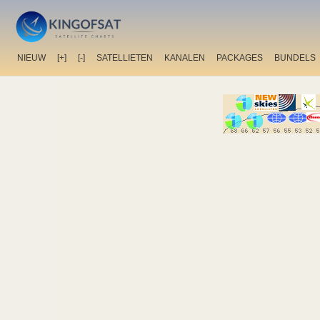
NIEUW
[+]
[-]
SATELLIETEN
KANALEN
PACKAGES
BUNDELS