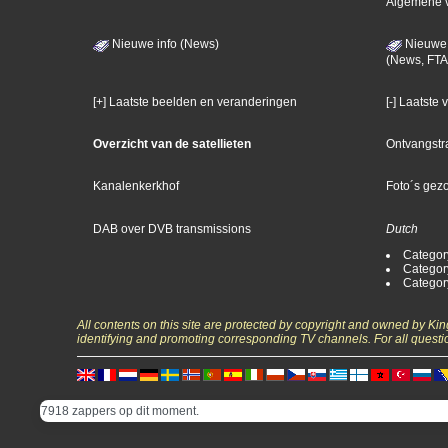
Algemene 
Nieuwe info (News)
Nieuwe 
(News, FTA
[+] Laatste beelden en veranderingen
[-] Laatste
Overzicht van de satellieten
Ontvangstr
Kanalenkerkhof
Foto´s gez
DAB over DVB transmissions
Dutch
Categor
Categor
Categor
All contents on this site are protected by copyright and owned by Ki
identifying and promoting corresponding TV channels. For all questi
7918 zappers op dit moment.