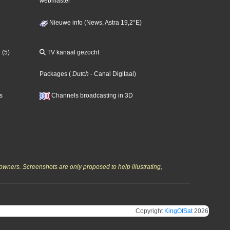
webmaster
Nieuwe info (News, Astra 19,2°E)
 (5)
TV kanaal gezocht
Packages
(
Dutch
- Canal Digitaal
)
s
Channels broadcasting in 3D
owners. Screenshots are only proposed to help illustrating,
Copyright
KingOfSat
2026