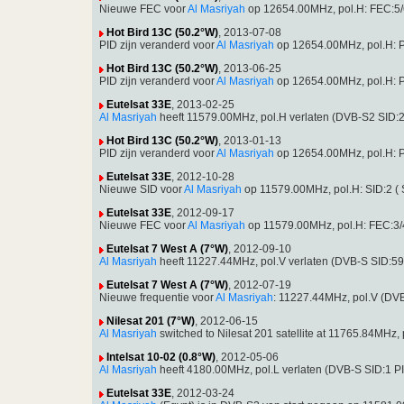
Nieuwe FEC voor
Al Masriyah
op 12654.00MHz, pol.H: FEC:5/
Hot Bird 13C (50.2°W)
, 2013-07-08
PID zijn veranderd voor
Al Masriyah
op 12654.00MHz, pol.H: 
Hot Bird 13C (50.2°W)
, 2013-06-25
PID zijn veranderd voor
Al Masriyah
op 12654.00MHz, pol.H: 
Eutelsat 33E
, 2013-02-25
Al Masriyah
heeft 11579.00MHz, pol.H verlaten (DVB-S2 SID:
Hot Bird 13C (50.2°W)
, 2013-01-13
PID zijn veranderd voor
Al Masriyah
op 12654.00MHz, pol.H: 
Eutelsat 33E
, 2012-10-28
Nieuwe SID voor
Al Masriyah
op 11579.00MHz, pol.H: SID:2 (
Eutelsat 33E
, 2012-09-17
Nieuwe FEC voor
Al Masriyah
op 11579.00MHz, pol.H: FEC:3/
Eutelsat 7 West A (7°W)
, 2012-09-10
Al Masriyah
heeft 11227.44MHz, pol.V verlaten (DVB-S SID:5
Eutelsat 7 West A (7°W)
, 2012-07-19
Nieuwe frequentie voor
Al Masriyah
: 11227.44MHz, pol.V (DV
Nilesat 201 (7°W)
, 2012-06-15
Al Masriyah
switched to Nilesat 201 satellite at 11765.84MH
Intelsat 10-02 (0.8°W)
, 2012-05-06
Al Masriyah
heeft 4180.00MHz, pol.L verlaten (DVB-S SID:1 P
Eutelsat 33E
, 2012-03-24