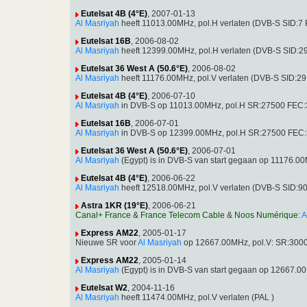
Eutelsat 4B (4°E)
, 2007-01-13
Al Masriyah
heeft 11013.00MHz, pol.H verlaten (DVB-S SID:7 
Eutelsat 16B
, 2006-08-02
Al Masriyah
heeft 12399.00MHz, pol.H verlaten (DVB-S SID:2
Eutelsat 36 West A (50.6°E)
, 2006-08-02
Al Masriyah
heeft 11176.00MHz, pol.V verlaten (DVB-S SID:2
Eutelsat 4B (4°E)
, 2006-07-10
Al Masriyah
in DVB-S op 11013.00MHz, pol.H SR:27500 FEC:3
Eutelsat 16B
, 2006-07-01
Al Masriyah
in DVB-S op 12399.00MHz, pol.H SR:27500 FEC:
Eutelsat 36 West A (50.6°E)
, 2006-07-01
Al Masriyah
(Egypt) is in DVB-S van start gegaan op 11176.
Eutelsat 4B (4°E)
, 2006-06-22
Al Masriyah
heeft 12518.00MHz, pol.V verlaten (DVB-S SID:9
Astra 1KR (19°E)
, 2006-06-21
Canal+ France
&
France Telecom Cable
&
Noos Numérique
:
A
Express AM22
, 2005-01-17
Nieuwe SR voor
Al Masriyah
op 12667.00MHz, pol.V: SR:3000
Express AM22
, 2005-01-14
Al Masriyah
(Egypt) is in DVB-S van start gegaan op 12667.
Eutelsat W2
, 2004-11-16
Al Masriyah
heeft 11474.00MHz, pol.V verlaten (PAL )