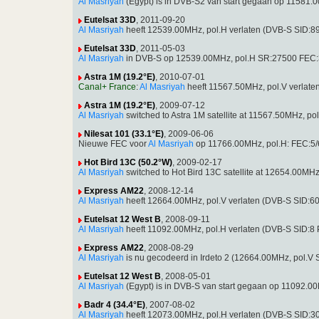
Al Masriyah
(Egypt) is in DVB-S2 van start gegaan op 11581.
Eutelsat 33D
, 2011-09-20
Al Masriyah
heeft 12539.00MHz, pol.H verlaten (DVB-S SID:8
Eutelsat 33D
, 2011-05-03
Al Masriyah
in DVB-S op 12539.00MHz, pol.H SR:27500 FEC:
Astra 1M (19.2°E)
, 2010-07-01
Canal+ France
:
Al Masriyah
heeft 11567.50MHz, pol.V verlat
Astra 1M (19.2°E)
, 2009-07-12
Al Masriyah
switched to Astra 1M satellite at 11567.50MHz, 
Nilesat 101 (33.1°E)
, 2009-06-06
Nieuwe FEC voor
Al Masriyah
op 11766.00MHz, pol.H: FEC:5/
Hot Bird 13C (50.2°W)
, 2009-02-17
Al Masriyah
switched to Hot Bird 13C satellite at 12654.00M
Express AM22
, 2008-12-14
Al Masriyah
heeft 12664.00MHz, pol.V verlaten (DVB-S SID:6
Eutelsat 12 West B
, 2008-09-11
Al Masriyah
heeft 11092.00MHz, pol.H verlaten (DVB-S SID:8
Express AM22
, 2008-08-29
Al Masriyah
is nu gecodeerd in Irdeto 2 (12664.00MHz, pol.
Eutelsat 12 West B
, 2008-05-01
Al Masriyah
(Egypt) is in DVB-S van start gegaan op 11092.
Badr 4 (34.4°E)
, 2007-08-02
Al Masriyah
heeft 12073.00MHz, pol.H verlaten (DVB-S SID:3