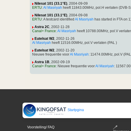
Nilesat 101 (33.1°E)
, 2004-09-09
ERTU
:
Al Masriyah
heeft 11843.00MHz, pol.H verlaten (DVB-S
Nilesat 101 (33.1°E)
, 2004-09-08
ERTU
: A testcard identified
Al Masriyah
has started in FTA on
Astra 2C
, 2002-11-28
Canal+ France
:
Al Masriyah
heeft 10788.00MHz, pol.V verlat
Eutelsat W2
, 2002-11-26
Al Masriyah
heeft 11516.00MHz, pol.V verlaten (PAL )
Eutelsat W2
, 2002-11-20
Nieuwe frequentie voor
Al Masriyah
: 11474.00MHz, pol.V (PAL 
Astra 1B
, 2002-09-19
Canal+ France
: Nieuwe frequentie voor
Al Masriyah
: 11567.0
Startpgina
Voorstelling/ FAQ