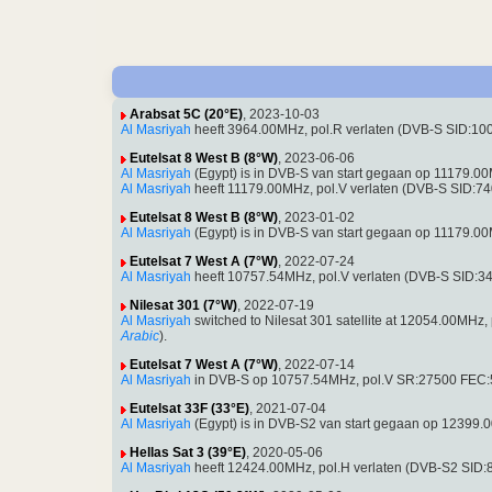
Arabsat 5C (20°E)
, 2023-10-03
Al Masriyah
heeft 3964.00MHz, pol.R verlaten (DVB-S SID:10
Eutelsat 8 West B (8°W)
, 2023-06-06
Al Masriyah
(Egypt) is in DVB-S van start gegaan op 11179.
Al Masriyah
heeft 11179.00MHz, pol.V verlaten (DVB-S SID:7
Eutelsat 8 West B (8°W)
, 2023-01-02
Al Masriyah
(Egypt) is in DVB-S van start gegaan op 11179.
Eutelsat 7 West A (7°W)
, 2022-07-24
Al Masriyah
heeft 10757.54MHz, pol.V verlaten (DVB-S SID:3
Nilesat 301 (7°W)
, 2022-07-19
Al Masriyah
switched to Nilesat 301 satellite at 12054.00MH
Arabic
).
Eutelsat 7 West A (7°W)
, 2022-07-14
Al Masriyah
in DVB-S op 10757.54MHz, pol.V SR:27500 FEC:
Eutelsat 33F (33°E)
, 2021-07-04
Al Masriyah
(Egypt) is in DVB-S2 van start gegaan op 12399
Hellas Sat 3 (39°E)
, 2020-05-06
Al Masriyah
heeft 12424.00MHz, pol.H verlaten (DVB-S2 SID: