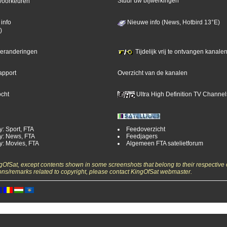
Stuur uw bijwerkingen
voorkeuren
info
Nieuwe info (News, Hotbird 13°E)
)
 veranderingen
Tijdelijk vrij te ontvangen kanalen
apport
Overzicht van de kanalen
ocht
Ultra High Definition TV Channel
y: Sport, FTA
Feedoverzicht
y: News, FTA
Feedjagers
y: Movies, FTA
Algemeen FTA satelietforum
ngOfSat, except contents shown in some screenshots that belong to their respective 
ons/remarks related to copyright, please contact KingOfSat webmaster.