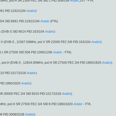
00MHz, pol.H SR:2300 FEC:5/6 SID:1 PID:308/256
Arabic
,257 - FTA.
991 PID:1192/1194
Arabic
)
3/4 SID:8991 PID:1192/1194
Arabic
(FTA).
en (DVB-S SID:9014 PID:163/104
Arabic
)
pol.V (DVB-S , 11567.50MHz, pol.V SR:22000 FEC:5/6 PID:163/104
Arabic
).
6 ( SR:27500 SID:506 PID:1006/1206
Arabic
- FTA).
Hz, pol.H (DVB-S , 12654.00MHz, pol.H SR:27500 FEC:3/4 PID:1860/1820
Arabic
).
010 PID:1017/1018
Arabic
)
 PID:1860/1820
Arabic
)
V SR:30000 FEC:3/4 SID:6010 PID:1017/1018
Arabic
).
00MHz, pol.H SR:27500 FEC:3/4 SID:8 PID:1860/1820
Arabic
- FTA.
08 PID:3008/3108
Arabic
)