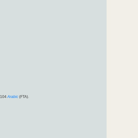
/104
Arabic
(FTA).