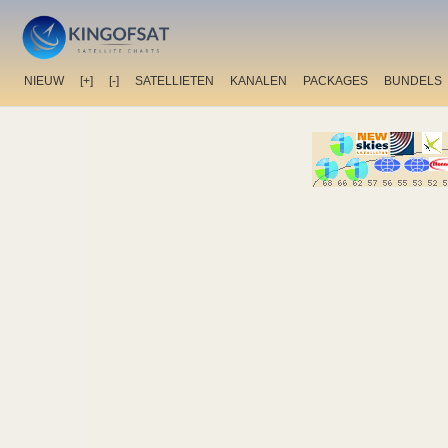
NIEUW
[+]
[-]
SATELLIETEN
KANALEN
PACKAGES
BUNDELS