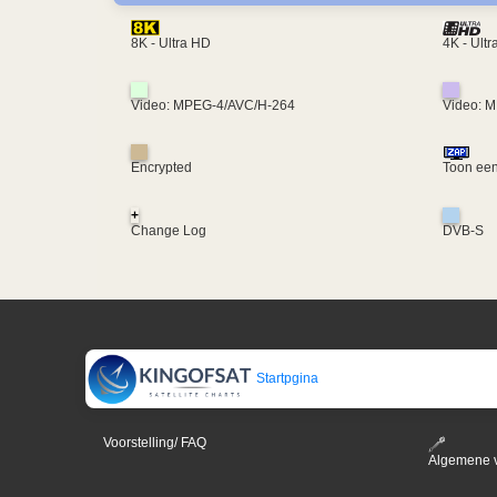
4K - Ult
8K - Ultra HD
Video: MPEG-4/AVC/H-264
Video: 
Encrypted
Toon een
+
Change Log
DVB-S
Startpgina
Voorstelling/ FAQ
Algemene 