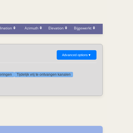
ination
Azimuth
Elevation
Bijgewerkt
Advanced options
▼
deringen
Tijdelijk vrij te ontvangen kanalen