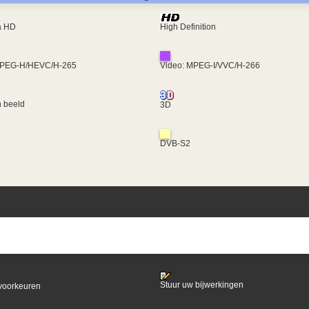
ra HD
High Definition
MPEG-H/HEVC/H-265
Video: MPEG-I/VVC/H-266
 beeld
3D
DVB-S2
Stuur uw bijwerkingen
voorkeuren