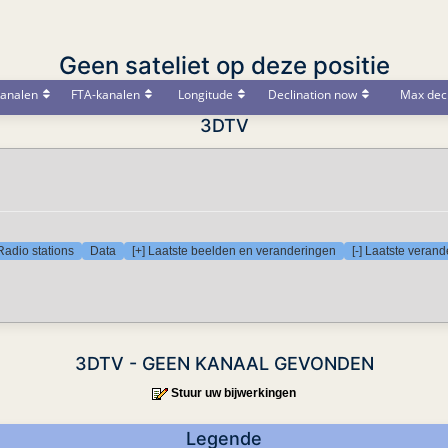
Geen sateliet op deze positie
analen
FTA-kanalen
Longitude
Declination now
Max decl
3DTV
Radio stations
Data
[+] Laatste beelden en veranderingen
[-] Laatste veran
3DTV - GEEN KANAAL GEVONDEN
Stuur uw bijwerkingen
Legende