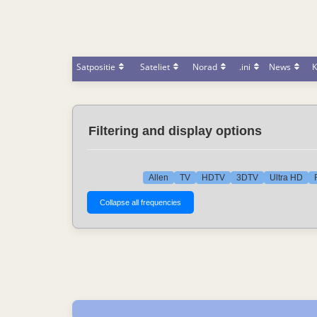
Satpositie
Sateliet
Norad
.ini
News
K
Filtering and display options
Allen
TV
HDTV
3DTV
Ultra HD