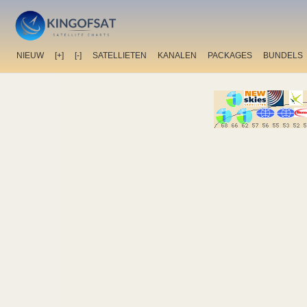
NIEUW
[+]
[-]
SATELLIETEN
KANALEN
PACKAGES
BUNDELS