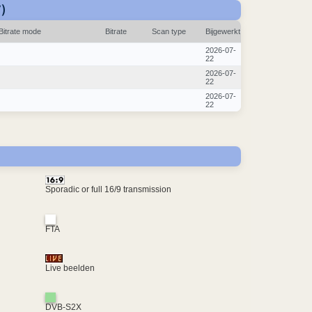
)
Bitrate mode
Bitrate
Scan type
Bijgewerkt
2026-07-
22
2026-07-
22
2026-07-
22
Sporadic or full 16/9 transmission
FTA
Live beelden
DVB-S2X