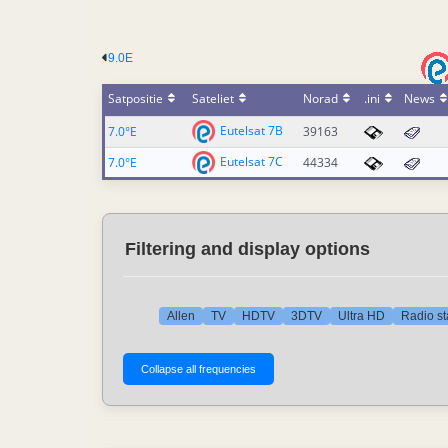
9.0E
Satpositie
Sateliet
Norad
.ini
News
Eutelsat 7B
7.0°E
39163
Eutelsat 7C
7.0°E
44334
Filtering and display options
Allen
TV
HDTV
3DTV
Ultra HD
Radio st