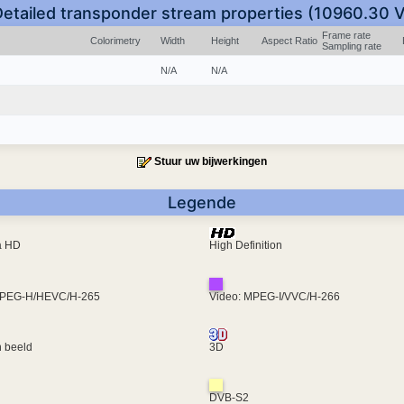
Detailed transponder stream properties (10960.30 V
Frame rate
Colorimetry
Width
Height
Aspect Ratio
Sampling rate
N/A
N/A
Stuur uw bijwerkingen
Legende
ra HD
High Definition
MPEG-H/HEVC/H-265
Video: MPEG-I/VVC/H-266
 beeld
3D
DVB-S2