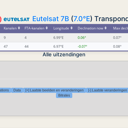
Eutelsat 7B
(
7.0°E
) Transpon
Kanalen
FTA-kanalen
Longitude
Declination now
Max decl
9
4
6.99°E
0.06°
0.07°
47
44
6.97°E
-0.07°
0.08°
Alle uitzendingen
ations
Data
[+] Laatste beelden en veranderingen
[-] Laatste veranderingen
Bitrates