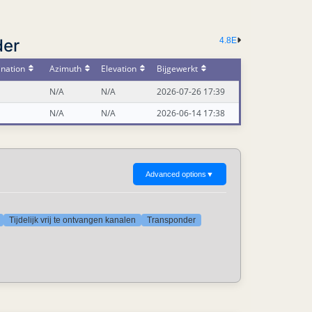
der
4.8E
ination
Azimuth
Elevation
Bijgewerkt
N/A
N/A
2026-07-26 17:39
N/A
N/A
2026-06-14 17:38
Advanced options
▼
Tijdelijk vrij te ontvangen kanalen
Transponder