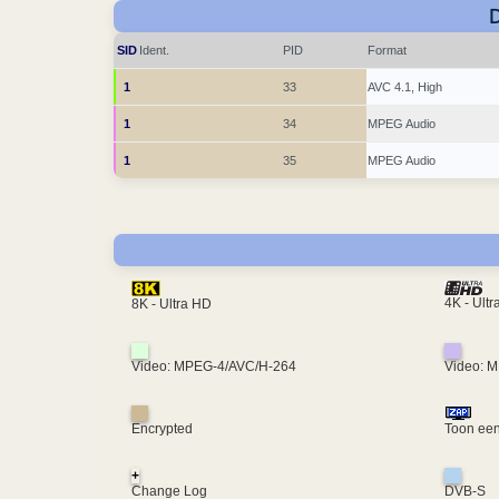
SID
Ident.
PID
Format
1
33
AVC 4.1, High
1
34
MPEG Audio
1
35
MPEG Audio
4K - Ult
8K - Ultra HD
Video: MPEG-4/AVC/H-264
Video: 
Encrypted
Toon een
+
Change Log
DVB-S