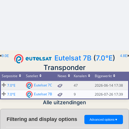
9.0E
Eutelsat 7B
(
7.0°E
)
4.8E
Transponder
Satpositie
Sateliet
News
Kanalen
Bijgewerkt
Eutelsat 7C
7.0°E
47
2026-06-14 17:38
Eutelsat 7B
7.0°E
9
2026-07-26 17:39
Alle uitzendingen
Filtering and display options
Advanced options
▼