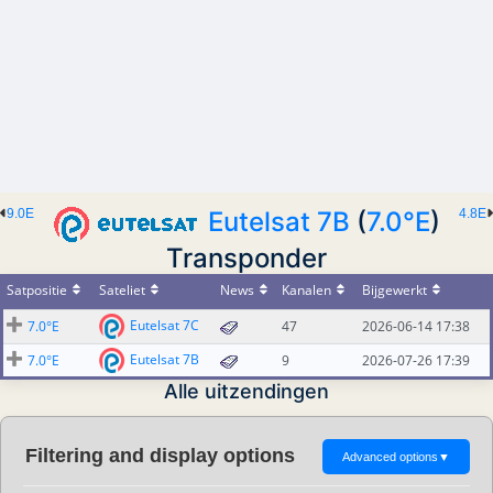
9.0E
Eutelsat 7B
(
7.0°E
)
4.8E
Transponder
Satpositie
Sateliet
News
Kanalen
Bijgewerkt
Eutelsat 7C
7.0°E
47
2026-06-14 17:38
Eutelsat 7B
7.0°E
9
2026-07-26 17:39
Alle uitzendingen
Filtering and display options
Advanced options
▼