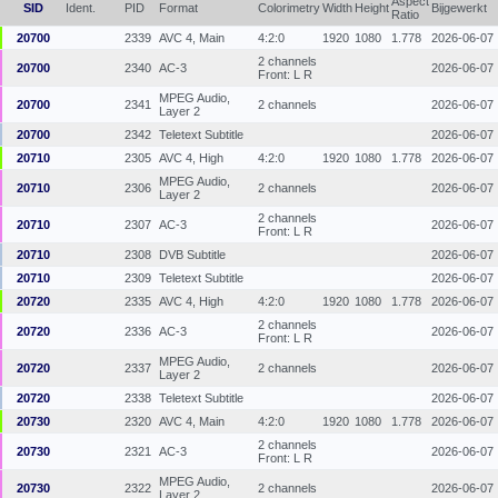
Aspect
SID
Ident.
PID
Format
Colorimetry
Width
Height
Bijgewerkt
Ratio
20700
2339
AVC 4, Main
4:2:0
1920
1080
1.778
2026-06-07
2 channels
20700
2340
AC-3
2026-06-07
Front: L R
MPEG Audio,
20700
2341
2 channels
2026-06-07
Layer 2
20700
2342
Teletext Subtitle
2026-06-07
20710
2305
AVC 4, High
4:2:0
1920
1080
1.778
2026-06-07
MPEG Audio,
20710
2306
2 channels
2026-06-07
Layer 2
2 channels
20710
2307
AC-3
2026-06-07
Front: L R
20710
2308
DVB Subtitle
2026-06-07
20710
2309
Teletext Subtitle
2026-06-07
20720
2335
AVC 4, High
4:2:0
1920
1080
1.778
2026-06-07
2 channels
20720
2336
AC-3
2026-06-07
Front: L R
MPEG Audio,
20720
2337
2 channels
2026-06-07
Layer 2
20720
2338
Teletext Subtitle
2026-06-07
20730
2320
AVC 4, Main
4:2:0
1920
1080
1.778
2026-06-07
2 channels
20730
2321
AC-3
2026-06-07
Front: L R
MPEG Audio,
20730
2322
2 channels
2026-06-07
Layer 2