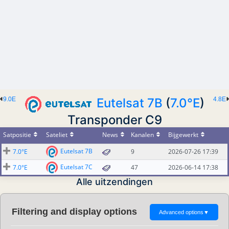
9.0E
Eutelsat 7B
(
7.0°E
)
4.8E
Transponder C9
Satpositie
Sateliet
News
Kanalen
Bijgewerkt
Eutelsat 7B
7.0°E
9
2026-07-26 17:39
Eutelsat 7C
7.0°E
47
2026-06-14 17:38
Alle uitzendingen
Filtering and display options
Advanced options
▼