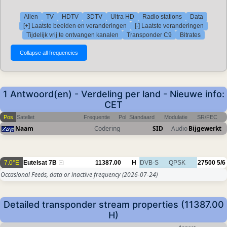
Allen
TV
HDTV
3DTV
Ultra HD
Radio stations
Data
[+] Laatste beelden en veranderingen
[-] Laatste veranderingen
Tijdelijk vrij te ontvangen kanalen
Transponder C9
Bitrates
1 Antwoord(en) - Verdeling per land - Nieuwe info:
CET
Pos
Sateliet
Frequentie
Pol
Standaard
Modulatie
SR/FEC
Naam
Codering
SID
Audio
Bijgewerkt
7.0°E
Eutelsat 7B
11387.00
H
DVB-S
QPSK
27500
5/6
Occasional Feeds, data or inactive frequency
(2026-07-24)
Detailed transponder stream properties (11387.00
H)