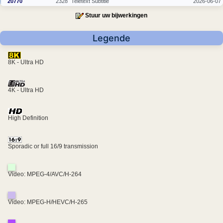
20770
2328
Teletext Subtitle
2026-06-07
Stuur uw bijwerkingen
Legende
8K - Ultra HD
4K - Ultra HD
High Definition
Sporadic or full 16/9 transmission
Video: MPEG-4/AVC/H-264
Video: MPEG-H/HEVC/H-265