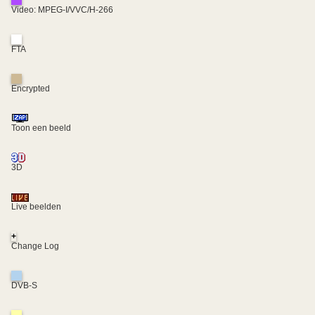
Video: MPEG-I/VVC/H-266
FTA
Encrypted
Toon een beeld
3D
Live beelden
+
Change Log
DVB-S