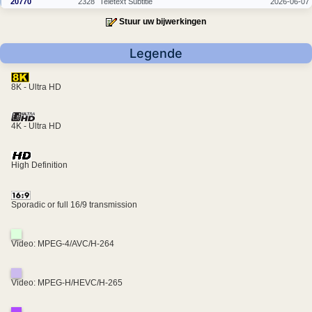
20770
2328
Teletext Subtitle
2026-06-07
Stuur uw bijwerkingen
Legende
8K - Ultra HD
4K - Ultra HD
High Definition
Sporadic or full 16/9 transmission
Video: MPEG-4/AVC/H-264
Video: MPEG-H/HEVC/H-265