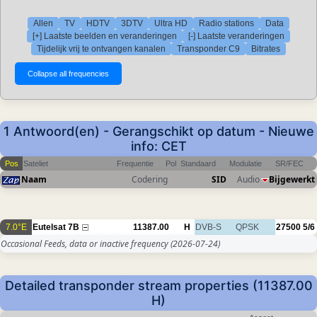
Allen
TV
HDTV
3DTV
Ultra HD
Radio stations
Data
[+] Laatste beelden en veranderingen
[-] Laatste veranderingen
Tijdelijk vrij te ontvangen kanalen
Transponder C9
Bitrates
1 Antwoord(en) - Gerangschikt op datum - Nieuwe
info: CET
Pos
Sateliet
Frequentie
Pol
Standaard
Modulatie
SR/FEC
Naam
Codering
SID
Audio
Bijgewerkt
7.0°E
Eutelsat 7B
11387.00
H
DVB-S
QPSK
27500
5/6
Occasional Feeds, data or inactive frequency
(2026-07-24)
Detailed transponder stream properties (11387.00
H)