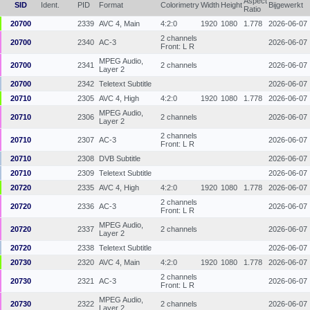
Aspect
SID
Ident.
PID
Format
Colorimetry
Width
Height
Bijgewerkt
Ratio
20700
2339
AVC 4, Main
4:2:0
1920
1080
1.778
2026-06-07
2 channels
20700
2340
AC-3
2026-06-07
Front: L R
MPEG Audio,
20700
2341
2 channels
2026-06-07
Layer 2
20700
2342
Teletext Subtitle
2026-06-07
20710
2305
AVC 4, High
4:2:0
1920
1080
1.778
2026-06-07
MPEG Audio,
20710
2306
2 channels
2026-06-07
Layer 2
2 channels
20710
2307
AC-3
2026-06-07
Front: L R
20710
2308
DVB Subtitle
2026-06-07
20710
2309
Teletext Subtitle
2026-06-07
20720
2335
AVC 4, High
4:2:0
1920
1080
1.778
2026-06-07
2 channels
20720
2336
AC-3
2026-06-07
Front: L R
MPEG Audio,
20720
2337
2 channels
2026-06-07
Layer 2
20720
2338
Teletext Subtitle
2026-06-07
20730
2320
AVC 4, Main
4:2:0
1920
1080
1.778
2026-06-07
2 channels
20730
2321
AC-3
2026-06-07
Front: L R
MPEG Audio,
20730
2322
2 channels
2026-06-07
Layer 2