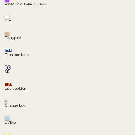
Video: MPEG-I/VVC/H-266
FTA
Encrypted
Toon een beeld
3D
Live beelden
+
Change Log
DVB-S