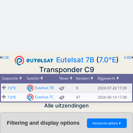
9.0E
Eutelsat 7B
(
7.0°E
)
4.8E
Transponder C9
Satpositie
Sateliet
News
Kanalen
Bijgewerkt
Eutelsat 7B
7.0°E
9
2026-07-26 17:39
Eutelsat 7C
7.0°E
47
2026-06-14 17:38
Alle uitzendingen
Filtering and display options
Advanced options
▼