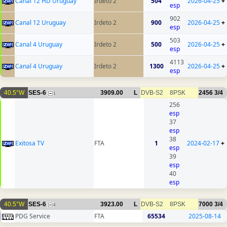
Canal 12 HD Uruguay
Irdeto 2
504
2026-04-25
+
esp
902
Canal 12 Uruguay
Irdeto 2
900
2026-04-25
+
esp
503
Canal 4 Uruguay
Irdeto 2
500
2026-04-25
+
esp
4113
Canal 4 Uruguay
Irdeto 2
1300
2026-04-25
+
esp
40.5°W
SES-6
3909.00
L
DVB-S2
8PSK
2456
3/4
1
256
esp
37
esp
38
Exitosa TV
FTA
1
2024-02-17
+
esp
39
esp
40
esp
40.5°W
SES-6
3923.00
L
DVB-S2
8PSK
7000
3/4
4
PDG Service
FTA
65534
2025-08-14