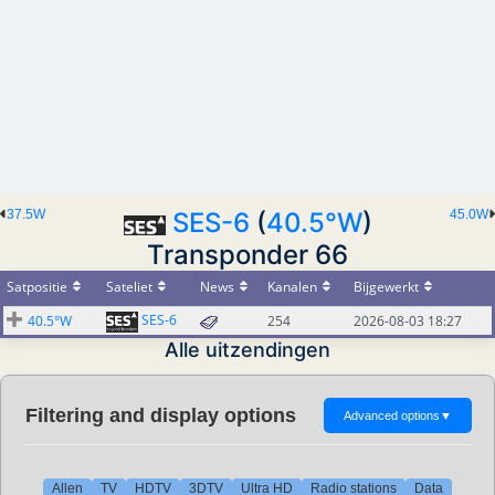
37.5W
SES-6
(
40.5°W
)
45.0W
Transponder 66
Satpositie
Sateliet
News
Kanalen
Bijgewerkt
SES-6
40.5°W
254
2026-08-03 18:27
Alle uitzendingen
Filtering and display options
Advanced options
▼
Allen
TV
HDTV
3DTV
Ultra HD
Radio stations
Data