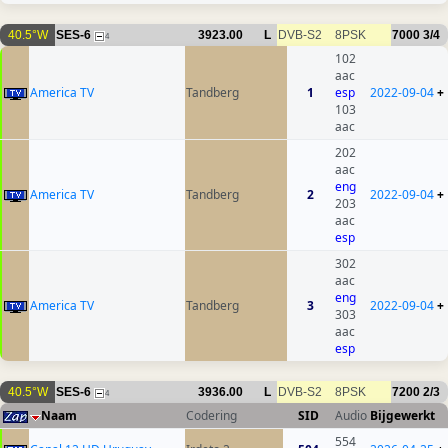
40.5°W
SES-6
3923.00
L
DVB-S2
8PSK
7000
3/4
4
102
aac
America TV
Tandberg
1
esp
2022-09-04
+
103
aac
202
aac
eng
America TV
Tandberg
2
2022-09-04
+
203
aac
esp
302
aac
eng
America TV
Tandberg
3
2022-09-04
+
303
aac
esp
40.5°W
SES-6
3936.00
L
DVB-S2
8PSK
7200
2/3
4
Naam
Codering
SID
Audio
Bijgewerkt
554