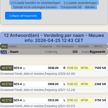
[+] Laatste beelden en veranderingen
[-] Laatste veranderingen
Tijdelijk vrij te ontvangen kanalen
Transponder 66
Bitrates
12 Antwoord(en) - Verdeling per naam - Nieuwe
info: 2026-04-25 12:43 CET
Pos
Sateliet
Frequentie
Pol
Standaard
Modulatie
SR/FEC
Naam
Codering
SID
Audio
Bijgewerkt
40.5°W
SES-6
3848.00
R
DVB-S2
8PSK
7500
5/6
Occasional Feeds, data or inactive frequency
(2026-02-06)
40.5°W
SES-6
3906.00
L
DVB-S2
8PSK
2388
5/6
Occasional Feeds, data or inactive frequency
(2021-12-24)
40.5°W
SES-6
3915.00
L
DVB-S2
8PSK
3750
3/4
Occasional Feeds, data or inactive frequency
(2021-03-07)