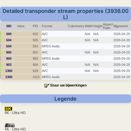
Detailed transponder stream properties (3936.00
L)
Aspect
SID
Ident.
PID
Format
Colorimetry
Width
Height
Bijgewerkt
Ratio
500
502
AVC
N/A
N/A
2026-04-29
504
505
AVC
N/A
N/A
2026-04-29
504
554
MPEG Audio
2026-04-29
900
901
AVC
N/A
N/A
2026-04-29
900
902
MPEG Audio
2026-04-29
903
904
AVC
N/A
N/A
2026-04-29
1300
529
AVC
N/A
N/A
2026-04-29
1300
4113
MPEG Audio
2026-04-29
Stuur uw bijwerkingen
Legende
8K - Ultra HD
4K - Ultra HD