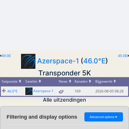
49.0E
45.0E
Azerspace-1
(
46.0°E
)
Transponder 5K
Satpositie
Sateliet
News
Kanalen
Bijgewerkt
Azerspace-1
46.0°E
169
2026-08-05 08:28
Alle uitzendingen
Filtering and display options
Advanced options
▼