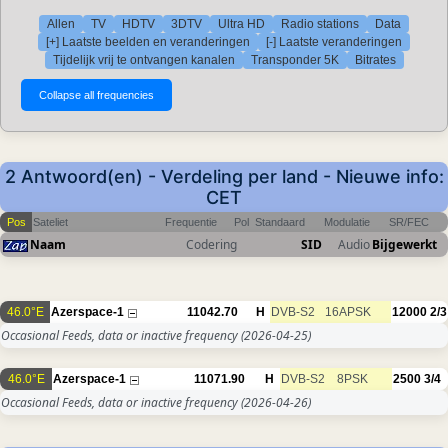
Allen
TV
HDTV
3DTV
Ultra HD
Radio stations
Data
[+] Laatste beelden en veranderingen
[-] Laatste veranderingen
Tijdelijk vrij te ontvangen kanalen
Transponder 5K
Bitrates
2 Antwoord(en) - Verdeling per land - Nieuwe info:
CET
Pos
Sateliet
Frequentie
Pol
Standaard
Modulatie
SR/FEC
Naam
Codering
SID
Audio
Bijgewerkt
46.0°E
Azerspace-1
11042.70
H
DVB-S2
16APSK
12000
2/3
Occasional Feeds, data or inactive frequency
(2026-04-25)
46.0°E
Azerspace-1
11071.90
H
DVB-S2
8PSK
2500
3/4
Occasional Feeds, data or inactive frequency
(2026-04-26)