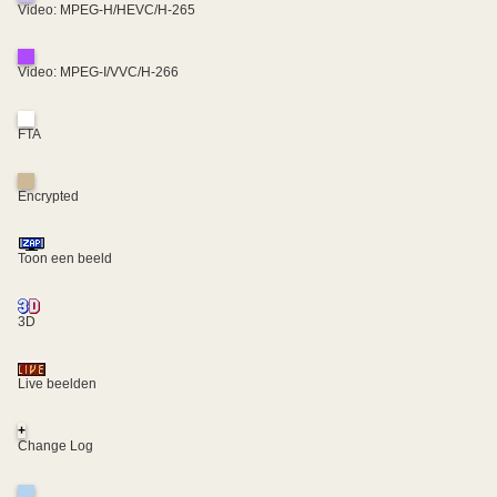
Video: MPEG-H/HEVC/H-265
Video: MPEG-I/VVC/H-266
FTA
Encrypted
Toon een beeld
3D
Live beelden
+
Change Log