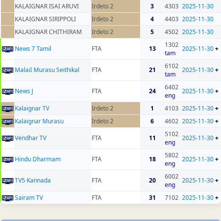
KALAIGNAR ISAI ARUVI
Irdeto 2
3
4303
2025-11-30
KALAIGNAR SIRIPPOLI
Irdeto 2
4
4403
2025-11-30
KALAIGNAR CHITHIRAM
Irdeto 2
5
4502
2025-11-30
1302
News 7 Tamil
FTA
13
2025-11-30
+
tam
6102
MalaiI Murasu Seithikal
FTA
21
2025-11-30
+
tam
6402
News J
FTA
24
2025-11-30
+
eng
Kalaignar TV
Irdeto 2
1
4103
2025-11-30
+
Kalaignar Murasu
Irdeto 2
6
4602
2025-11-30
+
5102
Vendhar TV
FTA
11
2025-11-30
+
eng
5802
Hindu Dharmam
FTA
18
2025-11-30
+
eng
6002
TV5 Kannada
FTA
20
2025-11-30
+
eng
Sairam TV
FTA
31
7102
2025-11-30
+