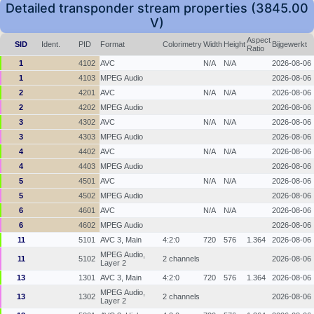
Detailed transponder stream properties (3845.00
V)
Aspect
SID
Ident.
PID
Format
Colorimetry
Width
Height
Bijgewerkt
Ratio
1
4102
AVC
N/A
N/A
2026-08-06
1
4103
MPEG Audio
2026-08-06
2
4201
AVC
N/A
N/A
2026-08-06
2
4202
MPEG Audio
2026-08-06
3
4302
AVC
N/A
N/A
2026-08-06
3
4303
MPEG Audio
2026-08-06
4
4402
AVC
N/A
N/A
2026-08-06
4
4403
MPEG Audio
2026-08-06
5
4501
AVC
N/A
N/A
2026-08-06
5
4502
MPEG Audio
2026-08-06
6
4601
AVC
N/A
N/A
2026-08-06
6
4602
MPEG Audio
2026-08-06
11
5101
AVC 3, Main
4:2:0
720
576
1.364
2026-08-06
MPEG Audio,
11
5102
2 channels
2026-08-06
Layer 2
13
1301
AVC 3, Main
4:2:0
720
576
1.364
2026-08-06
MPEG Audio,
13
1302
2 channels
2026-08-06
Layer 2