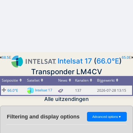
68.5E
65.0E
Intelsat 17
(
66.0°E
)
Transponder LM4CV
Satpositie
Sateliet
News
Kanalen
Bijgewerkt
Intelsat 17
66.0°E
137
2026-07-28 13:15
Alle uitzendingen
Filtering and display options
Advanced options
▼