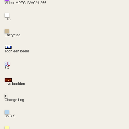
Video: MPEG-I/VVC/H-266
FTA
Encrypted
Toon een beeld
3D
Live beelden
+
Change Log
DVB-S