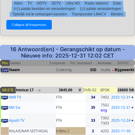
Allen
TV
HDTV
3DTV
Ultra HD
Radio stations
Data
[+] Laatste beelden en veranderingen
[-] Laatste veranderingen
Tijdelijk vrij te ontvangen kanalen
Transponder LM4CV
Bitrates
16 Antwoord(en) - Gerangschikt op datum -
Nieuwe info: 2025-12-31 12:02 CET
Pos
Sateliet
Frequentie
Pol
Standaard
Modulatie
SR/FEC
Naam
Codering
SID
Audio
Bijgewerkt
66.0°E
Intelsat 17
3845.00
V
DVB-S2
8PSK
28800
5/6
16
NKR TV
FTA
34
7402
2025-12-31
+
7502
MK Six
FTA
35
2025-12-31
+
eng
7302
Ayush TV
FTA
33
2025-12-24
+
7303
KALAIGNAR SEITHIGAL
Irdeto 2
2
4202
2025-11-30