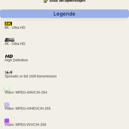
Stuur uw bijwerkingen
Legende
8K - Ultra HD
4K - Ultra HD
High Definition
Sporadic or full 16/9 transmission
Video: MPEG-4/AVC/H-264
Video: MPEG-H/HEVC/H-265
Video: MPEG-I/VVC/H-266