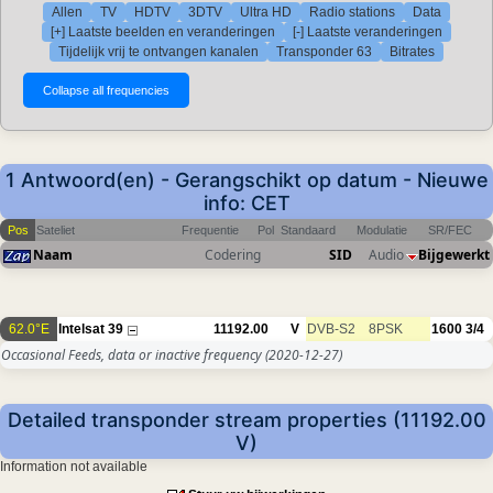
Allen
TV
HDTV
3DTV
Ultra HD
Radio stations
Data
[+] Laatste beelden en veranderingen
[-] Laatste veranderingen
Tijdelijk vrij te ontvangen kanalen
Transponder 63
Bitrates
1 Antwoord(en) - Gerangschikt op datum - Nieuwe
info: CET
Pos
Sateliet
Frequentie
Pol
Standaard
Modulatie
SR/FEC
Naam
Codering
SID
Audio
Bijgewerkt
62.0°E
Intelsat 39
11192.00
V
DVB-S2
8PSK
1600
3/4
Occasional Feeds, data or inactive frequency
(2020-12-27)
Detailed transponder stream properties (11192.00
V)
Information not available