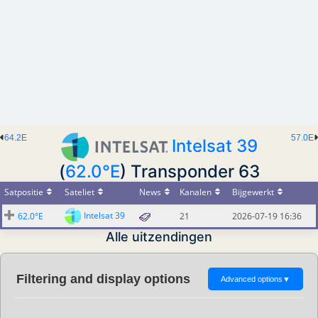
64.2E
57.0E
Intelsat 39
(
62.0°E
) Transponder 63
Satpositie
Sateliet
News
Kanalen
Bijgewerkt
Intelsat 39
62.0°E
21
2026-07-19 16:36
Alle uitzendingen
Filtering and display options
Advanced options
▼