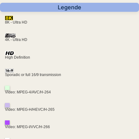
Legende
8K - Ultra HD
4K - Ultra HD
High Definition
Sporadic or full 16/9 transmission
Video: MPEG-4/AVC/H-264
Video: MPEG-H/HEVC/H-265
Video: MPEG-I/VVC/H-266