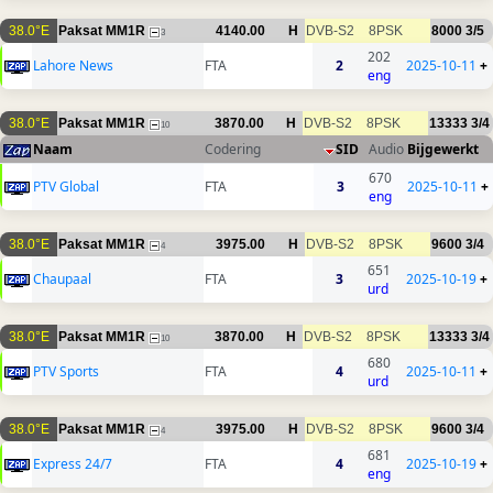
38.0°E
Paksat MM1R
4140.00
H
DVB-S2
8PSK
8000
3/5
3
202
Lahore News
FTA
2
2025-10-11
+
eng
38.0°E
Paksat MM1R
3870.00
H
DVB-S2
8PSK
13333
3/4
10
Naam
Codering
SID
Audio
Bijgewerkt
670
PTV Global
FTA
3
2025-10-11
+
eng
38.0°E
Paksat MM1R
3975.00
H
DVB-S2
8PSK
9600
3/4
4
651
Chaupaal
FTA
3
2025-10-19
+
urd
38.0°E
Paksat MM1R
3870.00
H
DVB-S2
8PSK
13333
3/4
10
680
PTV Sports
FTA
4
2025-10-11
+
urd
38.0°E
Paksat MM1R
3975.00
H
DVB-S2
8PSK
9600
3/4
4
681
Express 24/7
FTA
4
2025-10-19
+
eng