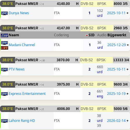
38.0°E
Paksat MM1R
4140.00
H
DVB-S2
8PSK
8000
3/5
3
102
Dunya News
FTA
1
2025-10-11
+
urd
38.0°E
Paksat MM1R
4147.00
H
DVB-S2
8PSK
2960
3/5
1
Naam
Codering
SID
Audio
Bijgewerkt
36
Madani Channel
FTA
1
2025-12-29
+
urd
38.0°E
Paksat MM1R
3870.00
H
DVB-S2
8PSK
13333
3/4
10
660
PTV News
FTA
2
2025-10-11
+
urd
38.0°E
Paksat MM1R
3975.00
H
DVB-S2
8PSK
9600
3/4
4
661
Express Entertainment
FTA
2
2025-10-19
+
eng
38.0°E
Paksat MM1R
4006.00
H
DVB-S2
8PSK
5000
5/6
2
38
Lahore Rang HD
FTA
2
urd
2026-02-14
+
39