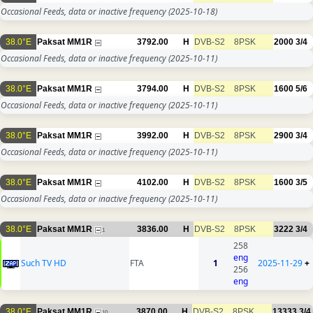
Occasional Feeds, data or inactive frequency
(2025-10-18)
38.0°E
Paksat MM1R
3792.00
H
DVB-S2
8PSK
2000
3/4
Occasional Feeds, data or inactive frequency
(2025-10-11)
38.0°E
Paksat MM1R
3794.00
H
DVB-S2
8PSK
1600
5/6
Occasional Feeds, data or inactive frequency
(2025-10-11)
38.0°E
Paksat MM1R
3992.00
H
DVB-S2
8PSK
2900
3/4
Occasional Feeds, data or inactive frequency
(2025-10-11)
38.0°E
Paksat MM1R
4102.00
H
DVB-S2
8PSK
1600
3/5
Occasional Feeds, data or inactive frequency
(2025-10-11)
38.0°E
Paksat MM1R
3836.00
H
DVB-S2
8PSK
3222
3/4
1
258
eng
Such TV HD
FTA
1
2025-11-29
+
256
eng
38.0°E
Paksat MM1R
3870.00
H
DVB-S2
8PSK
13333
3/4
10