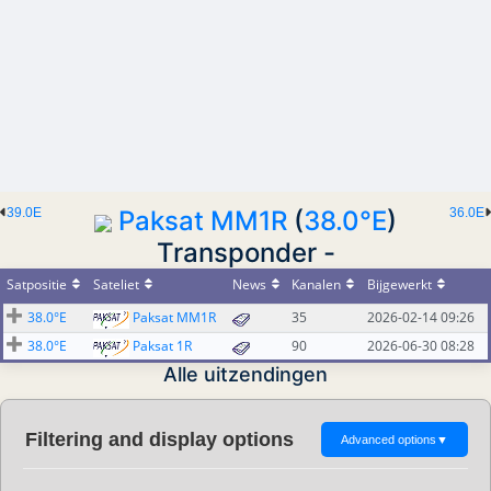
39.0E
Paksat MM1R
(
38.0°E
)
36.0E
Transponder -
Satpositie
Sateliet
News
Kanalen
Bijgewerkt
38.0°E
Paksat MM1R
35
2026-02-14 09:26
38.0°E
Paksat 1R
90
2026-06-30 08:28
Alle uitzendingen
Filtering and display options
Advanced options
▼