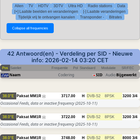
Allen
TV
HDTV
3DTV
Ultra HD
Radio stations
Data
[+] Laatste beelden en veranderingen
[-] Laatste veranderingen
Tijdelijk vrij te ontvangen kanalen
Transponder -
Bitrates
42 Antwoord(en) - Verdeling per SID - Nieuwe
info: 2026-02-14 03:20 CET
Pos
Sateliet
Frequentie
Pol
Standaard
Modulatie
SR/FEC
Naam
Codering
SID
Audio
Bijgewerkt
38.0°E
Paksat MM1R
3717.00
H
DVB-S2
8PSK
3200
3/4
Occasional Feeds, data or inactive frequency
(2025-10-11)
38.0°E
Paksat MM1R
3722.00
H
DVB-S2
8PSK
3200
3/4
Occasional Feeds, data or inactive frequency
(2025-10-11)
38.0°E
Paksat MM1R
3748.00
H
DVB-S2
8PSK
8000
3/4