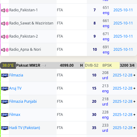
651
Radio_Pakistan-1
FTA
7
2025-10-11
eng
661
Radio_Sawat & Waziristan
FTA
8
2025-10-11
eng
671
Radio_Pakistan-2
FTA
9
2025-10-11
eng
691
Radio_Apna & Nori
FTA
10
2025-10-11
eng
38.0°E
Paksat MM1R
4099.00
H
DVB-S2
8PSK
3200
3/4
7
208
Filmazia
FTA
10
2025-12-28
+
urd
213
Aruj TV
FTA
15
2025-12-28
+
eng
218
Filmazia Punjabi
FTA
20
2025-12-28
+
urd
228
Filmax
FTA
30
2025-12-28
+
eng
233
Hadi TV (Pakistan)
FTA
35
2025-12-28
+
urd