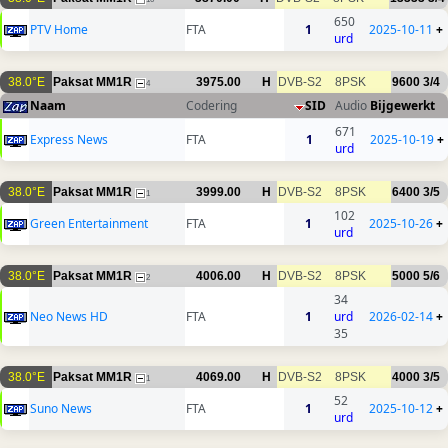
650
PTV Home
FTA
1
2025-10-11
+
urd
38.0°E
Paksat MM1R
3975.00
H
DVB-S2
8PSK
9600
3/4
4
Naam
Codering
SID
Audio
Bijgewerkt
671
Express News
FTA
1
2025-10-19
+
urd
38.0°E
Paksat MM1R
3999.00
H
DVB-S2
8PSK
6400
3/5
1
102
Green Entertainment
FTA
1
2025-10-26
+
urd
38.0°E
Paksat MM1R
4006.00
H
DVB-S2
8PSK
5000
5/6
2
34
Neo News HD
FTA
1
urd
2026-02-14
+
35
38.0°E
Paksat MM1R
4069.00
H
DVB-S2
8PSK
4000
3/5
1
52
Suno News
FTA
1
2025-10-12
+
urd