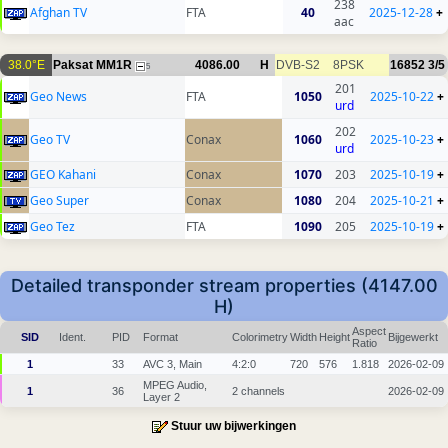
238
Afghan TV
FTA
40
2025-12-28
+
aac
38.0°E
Paksat MM1R
4086.00
H
DVB-S2
8PSK
16852
3/5
5
201
Geo News
FTA
1050
2025-10-22
+
urd
202
Geo TV
Conax
1060
2025-10-23
+
urd
GEO Kahani
Conax
1070
203
2025-10-19
+
Geo Super
Conax
1080
204
2025-10-21
+
Geo Tez
FTA
1090
205
2025-10-19
+
Detailed transponder stream properties (4147.00
H)
Aspect
SID
Ident.
PID
Format
Colorimetry
Width
Height
Bijgewerkt
Ratio
1
33
AVC 3, Main
4:2:0
720
576
1.818
2026-02-09
MPEG Audio,
1
36
2 channels
2026-02-09
Layer 2
Stuur uw bijwerkingen